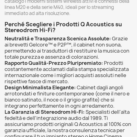
catalogo i moderni sistemi wireless attivi e connessi della
linea M20 e della serie M40, ideali per lo streaming
immediato ad alta risoluzione.
Perché Scegliere i Prodotti Q Acoustics su
Stereodrom Hi-Fi?
Neutralità e Trasparenza Scenica Assolute:
Grazie
ai brevetti Gelcore™ e P2P™, il cabinet non suona,
permettendo ai trasduttori di restituire la musica con
totale purezza e assenza di colorazioni.
Rapporto Qualità-Prezzo Pluripremiato:
Prodotti
costantemente acclamati dalla stampa specializzata
internazionale come i migliori acquisti assoluti nelle
rispettive fasce di mercato.
Design Minimalista Elegante:
Cabinet dagli angoli
arrotondati e finiture contemporanee (come il nero e
bianco satinato, il noce o il grigio grafite) che si
integrano perfettamente in ogni arredamento.
La Garanzia di Stereodrom Hi-Fi:
Specialisti dell'alta
fedeltà e dell'integrazione audio dal 1989. Ti
assicuriamo prodotti originali Q Acoustics al 100% con
garanzia ufficiale, la nostra consulenza tecnica per
configurare il tuo impianto stereo o Home Cinema