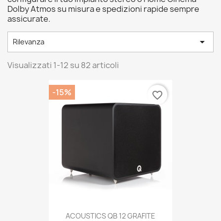
Dolby Atmos su misura e spedizioni rapide sempre
assicurate.

Rilevanza
Visualizzati 1-12 su 82 articoli
-15%
favorite_border
ACOUSTICS QB 12 GRAFITE