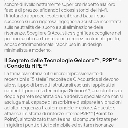
sonore di livello nettamente superiore rispetto alla loro
fascia di prezzo, sfidando i colossi storici dell'hi-fi.
Rifiutando approcci esoterici, il brand basa il suo
successo su una rigorosa ingegneria acustica incentrata
sulla neutralità del suono e sull'eliminazione delle
risonanze. Scegliere Q Acoustics significa accogliere nel
proprio salotto un fronte sonoro eccezionalmente pulito,
arioso e tridimensionale, racchiuso in un design
minimalista e moderno.
Il Segreto delle Tecnologie Gelcore™, P2P™ e
i Condotti HPE™
La fama planetaria e il numero impressionante di
recensioni a "5 stelle" raccolte da Q Acoustics si devono
allo sviluppo di brevetti strutturali esclusivi applicati ai
cabinet. Il primo è la tecnologia
Gelcore™
, una struttura a
doppia parete separata da un adesivo speciale che non si
asciuga mai, capace di assorbire e dissipare le vibrazioni
ad alta frequenza trasformandole in calore. A questo si
affianca il sistema di rinforzo interno
P2P™ (Point to
Point)
, sintonizzato tramite analisi computerizzata per
irrigidire i punti critici del mobile ed evitare risonanze