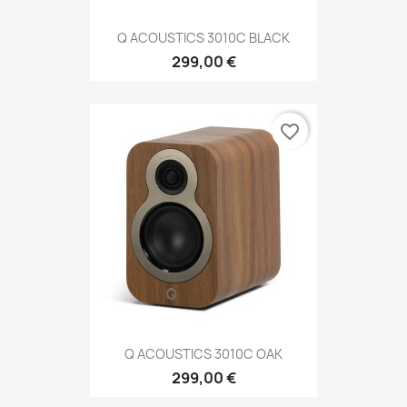
Q ACOUSTICS 3010C BLACK
299,00 €
favorite_border
Q ACOUSTICS 3010C OAK
299,00 €