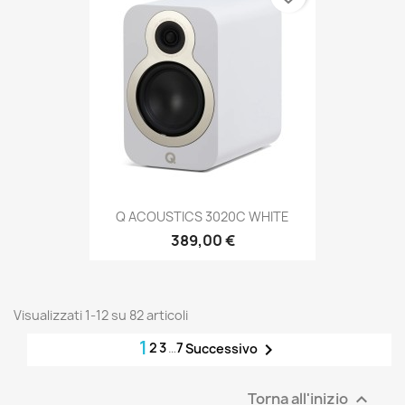
Q ACOUSTICS 3020C WHITE
389,00 €
Visualizzati 1-12 su 82 articoli
1
2
3
…
7

Successivo
Torna all'inizio
