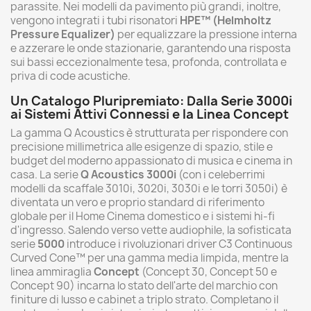
parassite. Nei modelli da pavimento più grandi, inoltre,
vengono integrati i tubi risonatori
HPE™ (Helmholtz
Pressure Equalizer)
per equalizzare la pressione interna
e azzerare le onde stazionarie, garantendo una risposta
sui bassi eccezionalmente tesa, profonda, controllata e
priva di code acustiche.
Un Catalogo Pluripremiato: Dalla Serie 3000i
ai Sistemi Attivi Connessi e la Linea Concept
La gamma Q Acoustics è strutturata per rispondere con
precisione millimetrica alle esigenze di spazio, stile e
budget del moderno appassionato di musica e cinema in
casa. La serie
Q Acoustics 3000i
(con i celeberrimi
modelli da scaffale 3010i, 3020i, 3030i e le torri 3050i) è
diventata un vero e proprio standard di riferimento
globale per il Home Cinema domestico e i sistemi hi-fi
d'ingresso. Salendo verso vette audiophile, la sofisticata
serie
5000
introduce i rivoluzionari driver C3 Continuous
Curved Cone™ per una gamma media limpida, mentre la
linea ammiraglia
Concept
(Concept 30, Concept 50 e
Concept 90) incarna lo stato dell'arte del marchio con
finiture di lusso e cabinet a triplo strato. Completano il