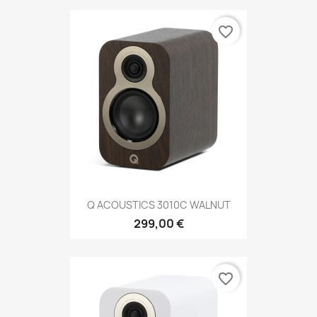
favorite_border
Q ACOUSTICS 3010C WALNUT
299,00 €
favorite_border