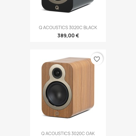
Q ACOUSTICS 3020C BLACK
389,00 €
favorite_border
Q ACOUSTICS 3020C OAK