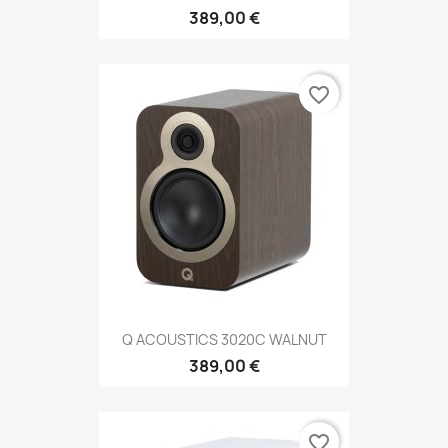
389,00 €
favorite_border
Q ACOUSTICS 3020C WALNUT
389,00 €
favorite_border