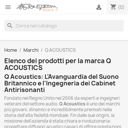
shopping_cart


(0)
search
Home
Marchi
Q ACOUSTICS
Elenco dei prodotti per la marca Q
ACOUSTICS
Q Acoustics: L'Avanguardia del Suono
Britannico e l'Ingegneria dei Cabinet
Antirisonanti
Fondato nel Regno Unito nel 2006 da esperti e ingegneri
veterani del settore audio,
Q Acoustics
è uno dei marchi
più giovani, dinamici e incredibilmente premiati nella
storia dell'alta fedeltà mondiale. Fin dalle sue origini, la
missione dell'azienda è stata chiara e rivoluzionaria:
progettare diffusori acustici capaci di offrire prestazioni