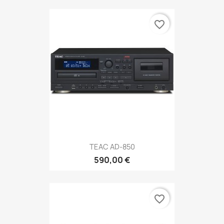
favorite_border
TEAC AD-850
590,00 €
favorite_border