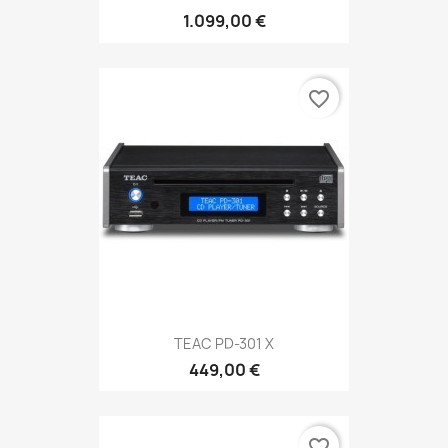
1.099,00 €
favorite_border
TEAC PD-301 X
449,00 €
favorite_border