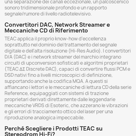
una separazione dei canali eccezionale, un palcoscenico
sonoro tridimensionale profondo e un rapporto
segnale/rumore di livello radiotelevisivo.
Convertitori DAC, Network Streamer e
Meccaniche CD di Riferimento
TEAC applica il proprio know-how d'eccellenza
soprattutto nel dominio del trattamento del segnale
digitale e dell'alta risoluzione (Hi-Res Audio). I convertitori
D/A (DAC) e i network streamer del marchio integrano
circuiti di upconversion sofisticati e algoritmi proprietari
(TEAC ΔΣ Discrete DAC), capaci di convertire flussi PCM e
DSD nativi fino a livelli microscopici di definizione,
supportando anche la codifica MQA. A questi si
affiancano i lettori e le meccaniche di lettura CD della serie
Reference, equipaggiati con sistemi di trazione
proprietari derivati direttamente dalle leggendarie
meccaniche VRDS di Esoteric, che azzerano le vibrazioni
e gli errori di tracciamento ottico del laser per una
riproduzione analogica impeccabile.
Perché Scegliere i Prodotti TEAC su
Stereodrom Hi-Fi?