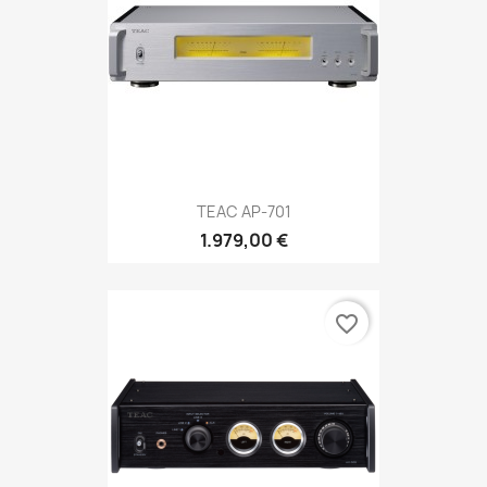
TEAC AP-701
1.979,00 €
favorite_border