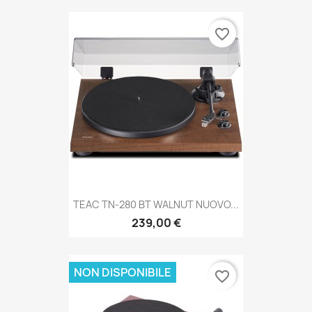
favorite_border
TEAC TN-280 BT WALNUT NUOVO...
239,00 €
NON DISPONIBILE
favorite_border