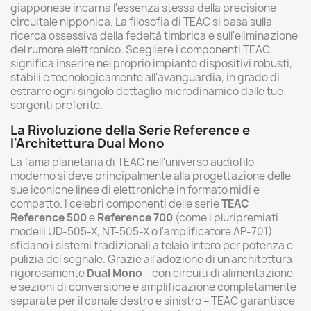
giapponese incarna l'essenza stessa della precisione
circuitale nipponica. La filosofia di TEAC si basa sulla
ricerca ossessiva della fedeltà timbrica e sull'eliminazione
del rumore elettronico. Scegliere i componenti TEAC
significa inserire nel proprio impianto dispositivi robusti,
stabili e tecnologicamente all'avanguardia, in grado di
estrarre ogni singolo dettaglio microdinamico dalle tue
sorgenti preferite.
La Rivoluzione della Serie Reference e
l'Architettura Dual Mono
La fama planetaria di TEAC nell'universo audiofilo
moderno si deve principalmente alla progettazione delle
sue iconiche linee di elettroniche in formato midi e
compatto. I celebri componenti delle serie
TEAC
Reference 500
e
Reference 700
(come i pluripremiati
modelli UD-505-X, NT-505-X o l'amplificatore AP-701)
sfidano i sistemi tradizionali a telaio intero per potenza e
pulizia del segnale. Grazie all'adozione di un'architettura
rigorosamente
Dual Mono
– con circuiti di alimentazione
e sezioni di conversione e amplificazione completamente
separate per il canale destro e sinistro – TEAC garantisce