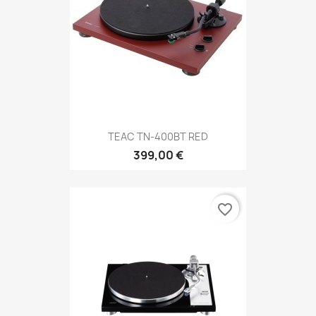
TEAC TN-400BT RED
399,00 €
favorite_border