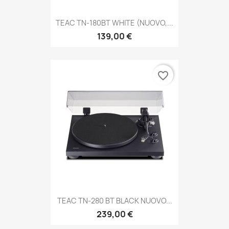
TEAC TN-180BT WHITE (NUOVO,...
139,00 €
favorite_border
TEAC TN-280 BT BLACK NUOVO...
239,00 €