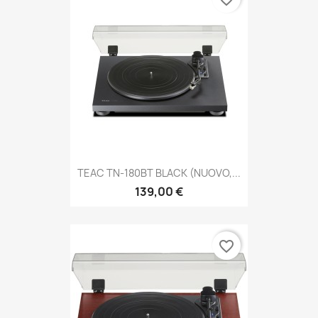
TEAC TN-180BT BLACK (NUOVO,...
139,00 €
favorite_border