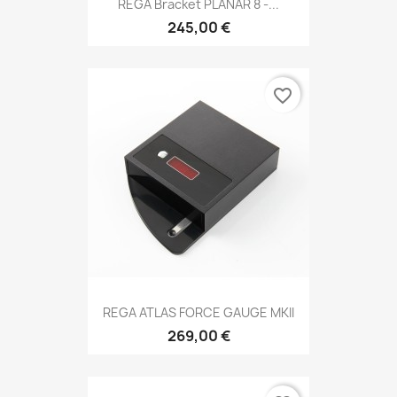
REGA Bracket PLANAR 8 -...
245,00 €
favorite_border
REGA ATLAS FORCE GAUGE MKII
269,00 €