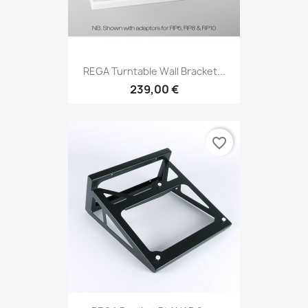
REGA Turntable Wall Bracket...
239,00 €
favorite_border