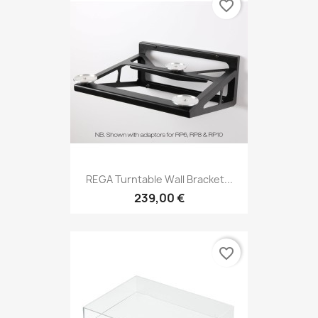
favorite_border
REGA Turntable Wall Bracket...
239,00 €
favorite_border