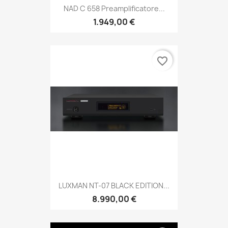
NAD C 658 Preamplificatore...
1.949,00 €
favorite_border
LUXMAN NT-07 BLACK EDITION...
8.990,00 €