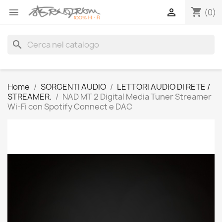
shopping_cart


(0)
search
Home
SORGENTI AUDIO
LETTORI AUDIO DI RETE /
STREAMER.
NAD MT 2 Digital Media Tuner Streamer
Wi-Fi con Spotify Connect e DAC