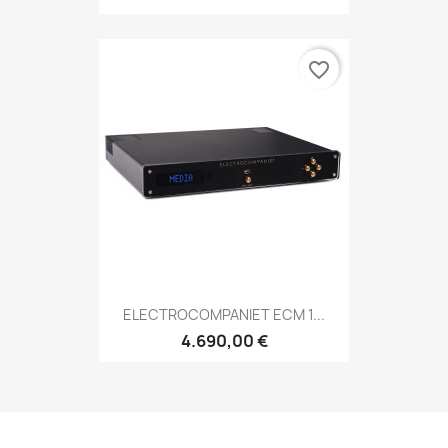
favorite_border
ELECTROCOMPANIET ECM 1...
4.690,00 €