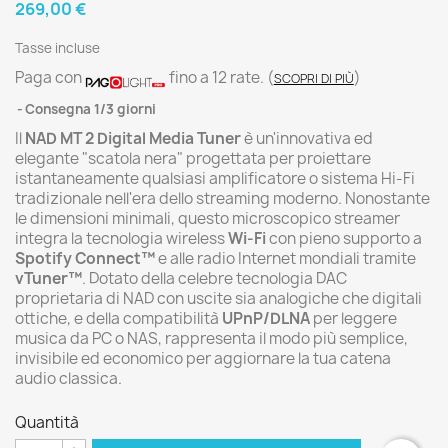
269,00 €
Tasse incluse
Paga con
fino a 12 rate.
(
)
SCOPRI DI PIÙ
Consegna 1/3 giorni
Il
NAD MT 2 Digital Media Tuner
è un'innovativa ed
elegante "scatola nera" progettata per proiettare
istantaneamente qualsiasi amplificatore o sistema Hi-Fi
tradizionale nell'era dello streaming moderno. Nonostante
le dimensioni minimali, questo microscopico streamer
integra la tecnologia wireless
Wi-Fi
con pieno supporto a
Spotify Connect™
e alle radio Internet mondiali tramite
vTuner™
. Dotato della celebre tecnologia DAC
proprietaria di NAD con uscite sia analogiche che digitali
ottiche, e della compatibilità
UPnP/DLNA
per leggere
musica da PC o NAS, rappresenta il modo più semplice,
invisibile ed economico per aggiornare la tua catena
audio classica.
Quantità