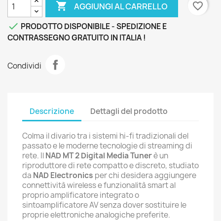

favorite_border
AGGIUNGI AL CARRELLO

PRODOTTO DISPONIBILE - SPEDIZIONE E
CONTRASSEGNO GRATUITO IN ITALIA !
Condividi
Descrizione
Dettagli del prodotto
Colma il divario tra i sistemi hi-fi tradizionali del
passato e le moderne tecnologie di streaming di
rete. Il
NAD MT 2 Digital Media Tuner
è un
riproduttore di rete compatto e discreto, studiato
da
NAD Electronics
per chi desidera aggiungere
connettività wireless e funzionalità smart al
proprio amplificatore integrato o
sintoamplificatore AV senza dover sostituire le
proprie elettroniche analogiche preferite.