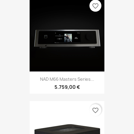
favorite_border
NAD M66 Masters Series...
5.759,00 €
favorite_border