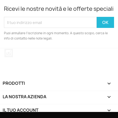
Ricevi le nostre novità e le offerte speciali
Puoi annullare l'iscrizione in ogni momento. A questo scopo, cerca le
info di contatto nelle note legali.
Instagram
PRODOTTI

LA NOSTRA AZIENDA

IL TUO ACCOUNT
