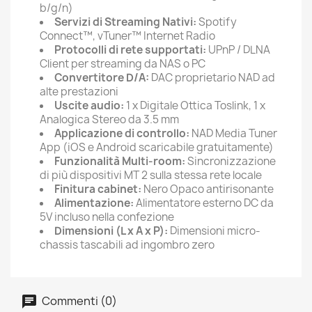
b/g/n)
Servizi di Streaming Nativi:
Spotify
Connect™, vTuner™ Internet Radio
Protocolli di rete supportati:
UPnP / DLNA
Client per streaming da NAS o PC
Convertitore D/A:
DAC proprietario NAD ad
alte prestazioni
Uscite audio:
1 x Digitale Ottica Toslink, 1 x
Analogica Stereo da 3.5 mm
Applicazione di controllo:
NAD Media Tuner
App (iOS e Android scaricabile gratuitamente)
Funzionalità Multi-room:
Sincronizzazione
di più dispositivi MT 2 sulla stessa rete locale
Finitura cabinet:
Nero Opaco antirisonante
Alimentazione:
Alimentatore esterno DC da
5V incluso nella confezione
Dimensioni (L x A x P):
Dimensioni micro-
chassis tascabili ad ingombro zero
Commenti (0)