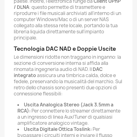
paese. Inoltre, l'elettronica funge da
Client UPnP
/ DLNA
: questo permette di trasmettere e
riprodurre i file musicali archiviati all'interno di un
computer Windows/Mac o di un server NAS
collegato alla stessa rete locale, portando la tua
libreria liquida direttamente sull'impianto
principale.
Tecnologia DAC NAD e Doppie Uscite
Le dimensioni ridotte non traggano in inganno: la
sezione di conversione interna si affida alla
rinomata ingegneria audio di NAD. Il
DAC
integrato
assicura una timbrica calda, dolce e
fedele, preservando la musicalità del marchio. Sul
retro dello chassis sono presenti due opzioni di
connessione flessibili:
Uscita Analogica Stereo (Jack 3.5mm a
RCA):
Per connettere lo streamer direttamente
a un ingresso di linea Aux/Tuner di qualsiasi
amplificatore analogico vintage.
Uscita Digitale Ottica Toslink:
Per
bypassare i circuiti interni e inviare il flusso