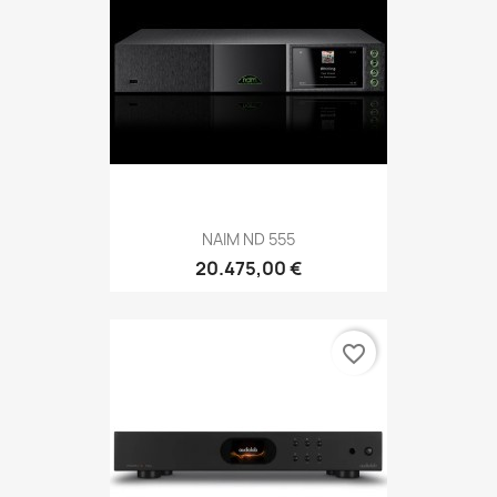
NAIM ND 555
20.475,00 €
favorite_border