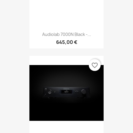
Audiolab 7000N Black -...
645,00 €
favorite_border