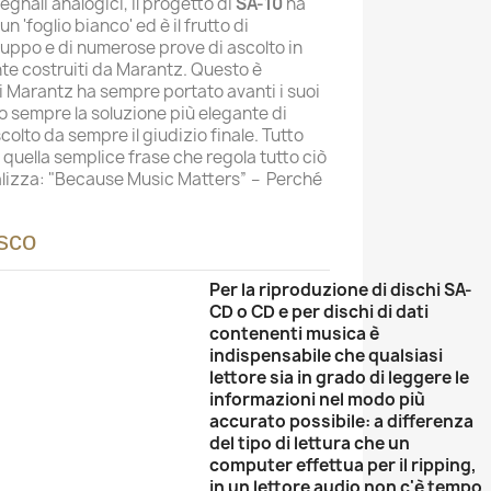
segnali analogici, il progetto di
SA-10
ha
n 'foglio bianco' ed è il frutto di
luppo e di numerose prove di ascolto in
te costruiti da Marantz. Questo è
i Marantz ha sempre portato avanti i suoi
 sempre la soluzione più elegante di
colto da sempre il giudizio finale. Tutto
 quella semplice frase che regola tutto ciò
alizza: "Because Music Matters” – Perché
isco
Per la riproduzione di dischi SA-
CD o CD e per dischi di dati
contenenti musica è
indispensabile che qualsiasi
lettore sia in grado di leggere le
informazioni nel modo più
accurato possibile: a differenza
del tipo di lettura che un
computer effettua per il ripping,
in un lettore audio non c'è tempo