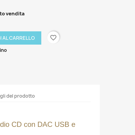
nto vendita
favorite_border
I AL CARRELLO
zino
gli del prodotto
udio CD con DAC USB e