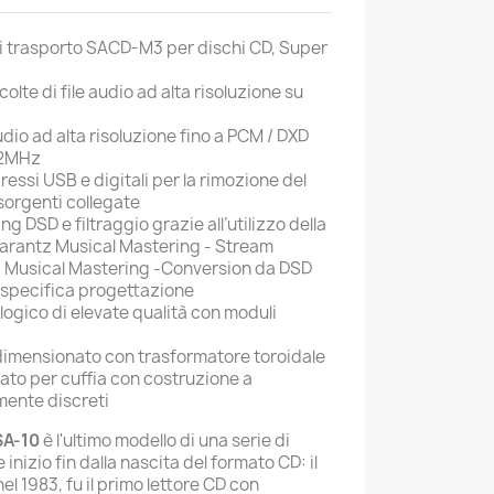
 trasporto SACD-M3 per dischi CD, Super
olte di file audio ad alta risoluzione su
dio ad alta risoluzione fino a PCM / DXD
.2MHz
ressi USB e digitali per la rimozione del
sorgenti collegate
g DSD e filtraggio grazie all’utilizzo della
Marantz Musical Mastering - Stream
z Musical Mastering -Conversion da DSD
 specifica progettazione
logico di elevate qualità con moduli
dimensionato con trasformatore toroidale
ato per cuffia con costruzione a
ente discreti
SA-10
è l'ultimo modello di una serie di
inizio fin dalla nascita del formato CD: il
el 1983, fu il primo lettore CD con