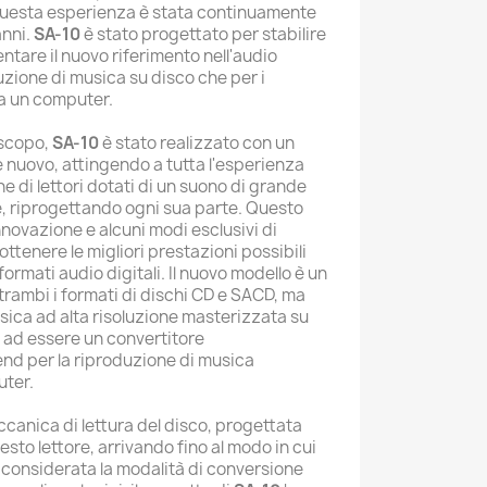
questa esperienza è stata continuamente
anni.
SA-10
è stato progettato per stabilire
ntare il nuovo riferimento nell'audio
duzione di musica su disco che per i
a un computer.
 scopo,
SA-10
è stato realizzato con un
nuovo, attingendo a tutta l'esperienza
e di lettori dotati di un suono di grande
, riprogettando ogni sua parte. Questo
nnovazione e alcuni modi esclusivi di
ttenere le migliori prestazioni possibili
rmati audio digitali. Il nuovo modello è un
trambi i formati di dischi CD e SACD, ma
ica ad alta risoluzione masterizzata su
e ad essere un convertitore
end per la riproduzione di musica
ter.
canica di lettura del disco, progettata
to lettore, arrivando fino al modo in cui
considerata la modalità di conversione