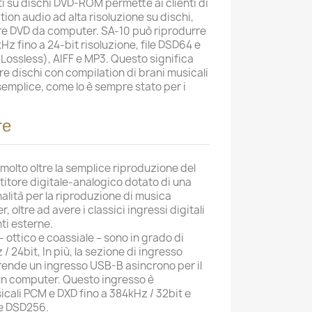
ati su dischi DVD-ROM permette ai clienti di
tion audio ad alta risoluzione su dischi,
e DVD da computer. SA-10 può riprodurre
Hz fino a 24-bit risoluzione, file DSD64 e
Lossless), AIFF e MP3. Questo significa
re dischi con compilation di brani musicali
 semplice, come lo è sempre stato per i
re
 molto oltre la semplice riproduzione del
titore digitale-analogico dotato di una
alità per la riproduzione di musica
oltre ad avere i classici ingressi digitali
ti esterne.
i - ottico e coassiale – sono in grado di
z / 24bit, In più, la sezione di ingresso
prende un ingresso USB-B asincrono per il
un computer. Questo ingresso è
sicali PCM e DXD fino a 384kHz / 32bit e
 e DSD256.