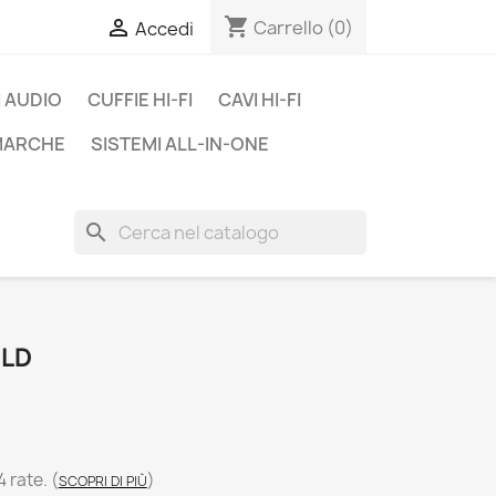
shopping_cart

Carrello
(0)
Accedi
 AUDIO
CUFFIE HI-FI
CAVI HI-FI
 MARCHE
SISTEMI ALL-IN-ONE
search
OLD
4 rate.
(
)
SCOPRI DI PIÙ