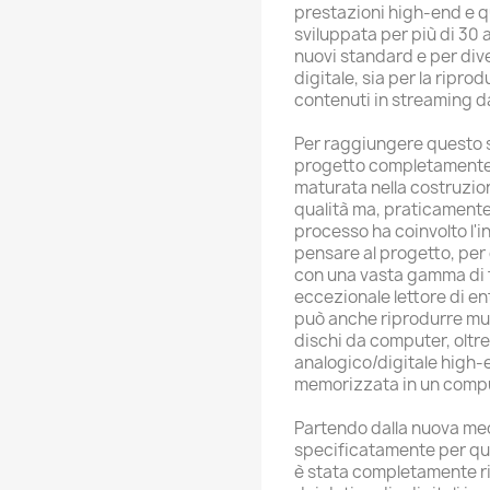
prestazioni high-end e 
sviluppata per più di 30 
nuovi standard e per dive
digitale, sia per la ripro
contenuti in streaming d
Per raggiungere questo
progetto completamente 
maturata nella costruzion
qualità ma, praticamente
processo ha coinvolto l'i
pensare al progetto, per o
con una vasta gamma di fo
eccezionale lettore di en
può anche riprodurre mus
dischi da computer, oltr
analogico/digitale high-
memorizzata in un compu
Partendo dalla nuova mec
specificatamente per ques
è stata completamente ri