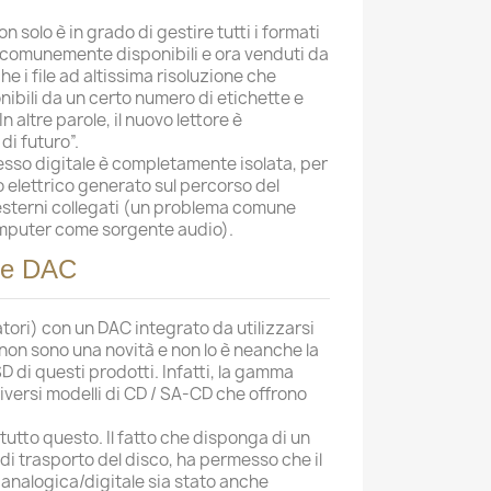
n solo è in grado di gestire tutti i formati
e comunemente disponibili e ora venduti da
he i file ad altissima risoluzione che
ibili da un certo numero di etichette e
In altre parole, il nuovo lettore è
i futuro”.
gresso digitale è completamente isolata, per
o elettrico generato sul percorso del
sterni collegati (un problema comune
omputer come sorgente audio).
ice DAC
icatori) con un DAC integrato da utilizzarsi
non sono una novità e non lo è neanche la
SD di questi prodotti. Infatti, la gamma
iversi modelli di CD / SA-CD che offrono
 tutto questo. Il fatto che disponga di un
 trasporto del disco, ha permesso che il
analogica/digitale sia stato anche