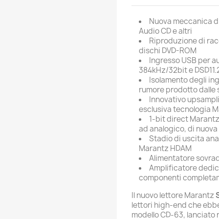
Nuova meccanica di
Audio CD e altri
Riproduzione di racc
dischi DVD-ROM
Ingresso USB per au
384kHz/32bit e DSD11
Isolamento degli ing
rumore prodotto dalle 
Innovativo upsamplin
esclusiva tecnologia 
1-bit direct Marant
ad analogico, di nuova
Stadio di uscita ana
Marantz HDAM
Alimentatore sovra
Amplificatore dedic
componenti completam
Il nuovo lettore Marantz
lettori high-end che ebbe 
modello CD-63, lanciato n