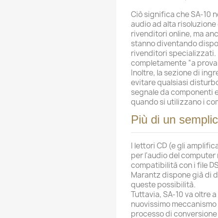
Ciò significa che SA-10 no
audio ad alta risoluzion
rivenditori online, ma anc
stanno diventando dispon
rivenditori specializzati. 
completamente “a prova d
Inoltre, la sezione di in
evitare qualsiasi disturb
segnale da componenti e
quando si utilizzano i c
Più di un sempl
I lettori CD (e gli amplif
per l'audio del computer 
compatibilità con i file D
Marantz dispone già di d
queste possibilità.
Tuttavia, SA-10 va oltre a
nuovissimo meccanismo di
processo di conversione 