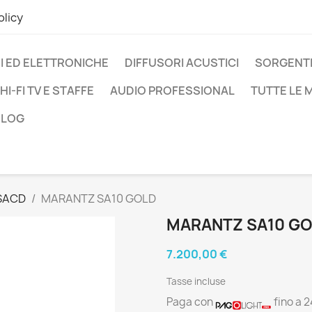
olicy
I ED ELETTRONICHE
DIFFUSORI ACUSTICI
SORGENTI
HI-FI TV E STAFFE
AUDIO PROFESSIONAL
TUTTE LE
BLOG
 SACD
MARANTZ SA10 GOLD
MARANTZ SA10 G
7.200,00 €
Tasse incluse
Paga con
fino a 2