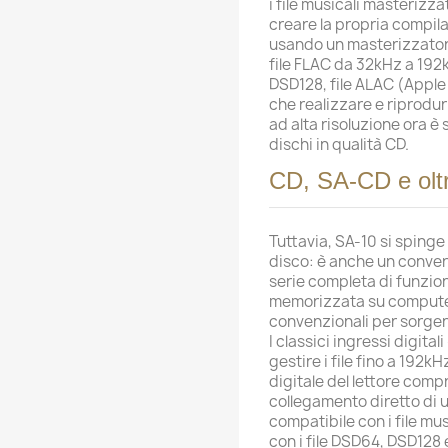
i file musicali masterizz
creare la propria compila
usando un masterizzator
file FLAC da 32kHz a 192k
DSD128, file ALAC (Apple 
che realizzare e riprodur
ad alta risoluzione ora è
dischi in qualità CD.
CD, SA-CD e olt
Tuttavia, SA-10 si spinge
disco: è anche un conver
serie completa di funzion
memorizzata su computer, 
convenzionali per sorgen
I classici ingressi digital
gestire i file fino a 192kH
digitale del lettore com
collegamento diretto di 
compatibile con i file mu
con i file DSD64, DSD128