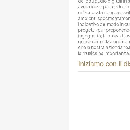
dei dati audio digitali in 
avuto inizio partendo da u
un’accurata ricerca e svi
ambienti specificatamen
indicativo del modo in cu
progetti: pur proponendo
ingegneria, la prova di as
questo è in relazione con
che la nostra azienda re
la musica ha importanza.
Iniziamo con il d