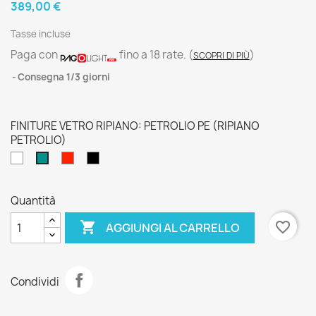
389,00 €
Tasse incluse
Paga con
fino a 18 rate.
(
)
SCOPRI DI PIÙ
Consegna 1/3 giorni
FINITURE VETRO RIPIANO: PETROLIO PE (RIPIANO
PETROLIO)
BIANCO
ROSSO
NERO
PETROLIO
BI
RO
NE
PE
(
(RIPIANO
(RIPIANO
(RIPIANO
Quantità
RIPIANO
ROSSO)
NERO)
PETROLIO)
BIANCO)

favorite_border
AGGIUNGI AL CARRELLO
Condividi