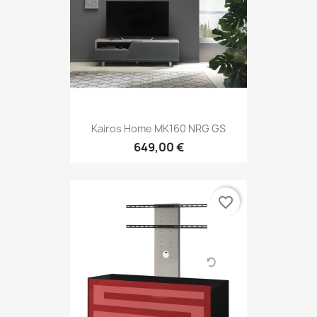
Kairos Home MK160 NRG GS
649,00 €
favorite_border