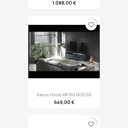
1.088,00 €
favorite_border
Kairos Home MK160 NOS GS
649,00 €
favorite_border