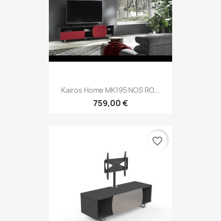
Kairos Home MK195 NOS RO...
759,00 €
favorite_border