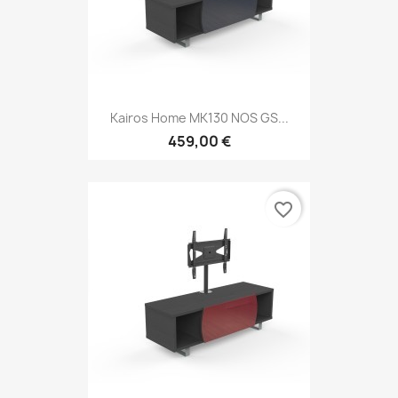
Kairos Home MK130 NOS GS...
459,00 €
favorite_border