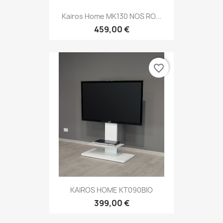
Kairos Home MK130 NOS RO...
459,00 €
favorite_border
KAIROS HOME KT090BIO
399,00 €