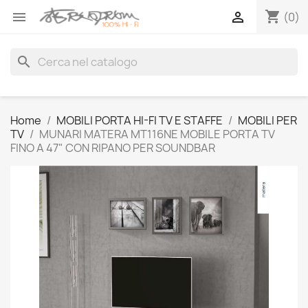
shopping_cart


(0)
search
Home
MOBILI PORTA HI-FI TV E STAFFE
MOBILI PER
TV
MUNARI MATERA MT116NE MOBILE PORTA TV
FINO A 47" CON RIPANO PER SOUNDBAR