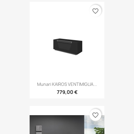
favorite_border
Munari KAIROS VENTIMIGLIA...
779,00 €
favorite_border