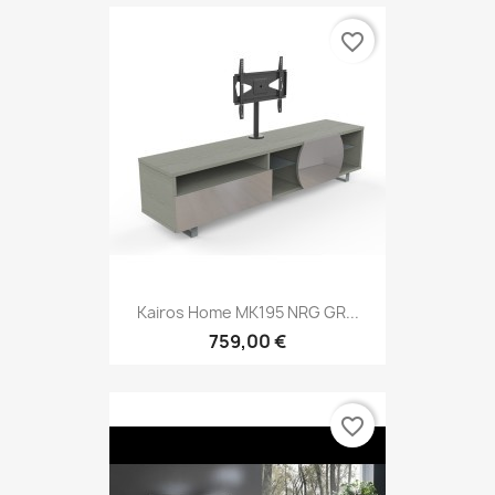
favorite_border
Kairos Home MK195 NRG GR...
759,00 €
favorite_border