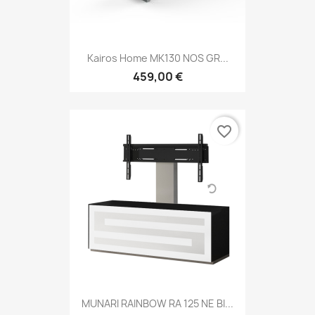
Kairos Home MK130 NOS GR...
459,00 €
favorite_border
MUNARI RAINBOW RA 125 NE BI...