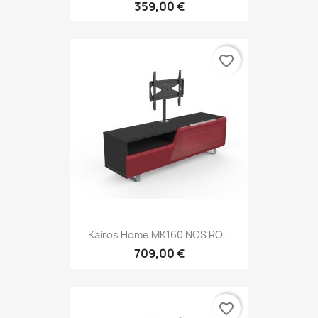
359,00 €
favorite_border
Kairos Home MK160 NOS RO...
709,00 €
favorite_border