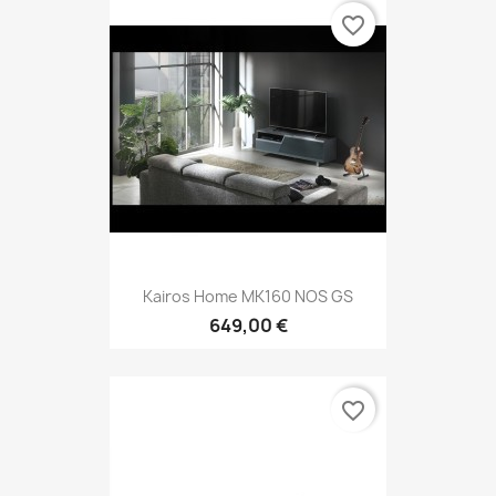
favorite_border
Kairos Home MK160 NOS GS
649,00 €
favorite_border