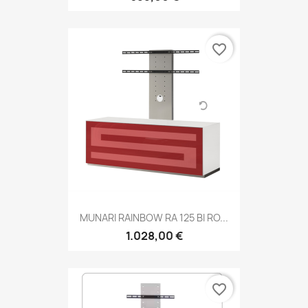
favorite_border
MUNARI RAINBOW RA 125 BI RO...
1.028,00 €
favorite_border