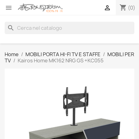
shopping_cart


(0)
search
Home
MOBILI PORTA HI-FI TV E STAFFE
MOBILI PER
TV
Kairos Home MK162 NRG GS +KC055