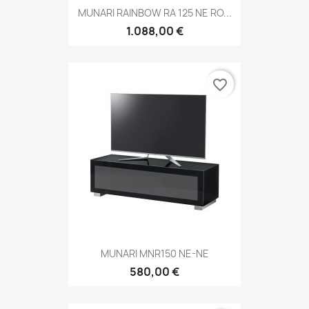
MUNARI RAINBOW RA 125 NE RO...
1.088,00 €
favorite_border
MUNARI MNR150 NE-NE
580,00 €