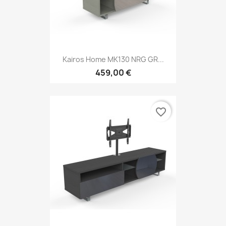
Kairos Home MK130 NRG GR...
459,00 €
favorite_border