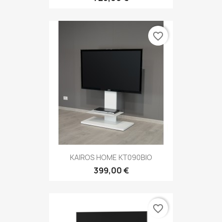
favorite_border
KAIROS HOME KT090BIO
399,00 €
favorite_border