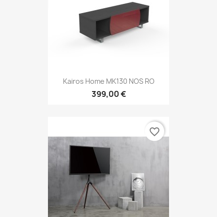
Kairos Home MK130 NOS RO
399,00 €
favorite_border