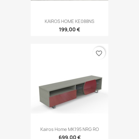
KAIROS HOME KE088NS
199,00 €
favorite_border
Kairos Home MK195 NRG RO
699,00 €