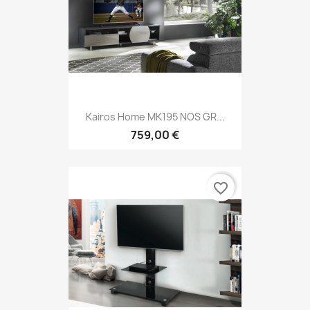
Kairos Home MK195 NOS GR...
759,00 €
favorite_border