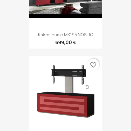
Kairos Home MK195 NOS RO
699,00 €
favorite_border