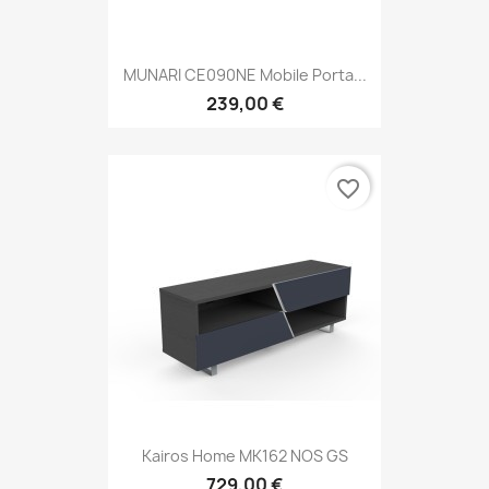
MUNARI CE090NE Mobile Porta...
239,00 €
favorite_border
Kairos Home MK162 NOS GS
729,00 €