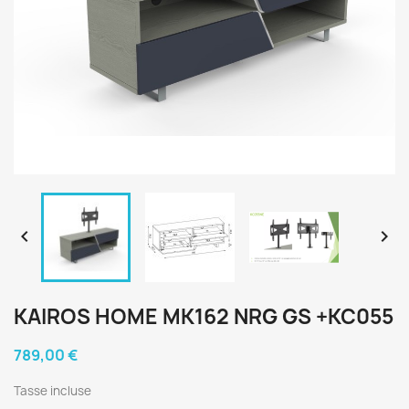


KAIROS HOME MK162 NRG GS +KC055
789,00 €
Tasse incluse