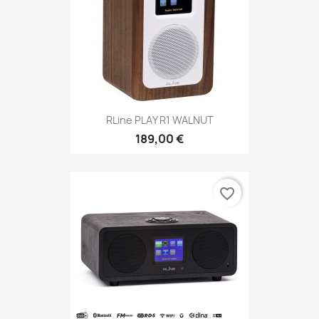
RLine PLAY R1 WALNUT
189,00 €
favorite_border