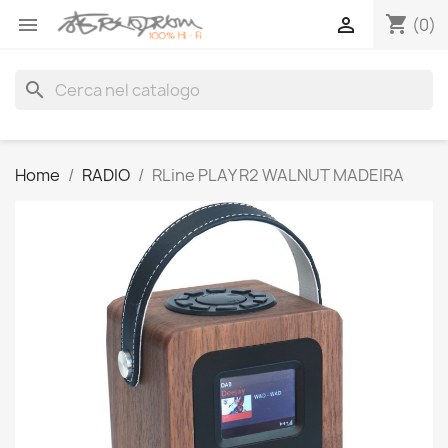
shopping_cart


(0)
search
Home
RADIO
RLine PLAY R2 WALNUT MADEIRA