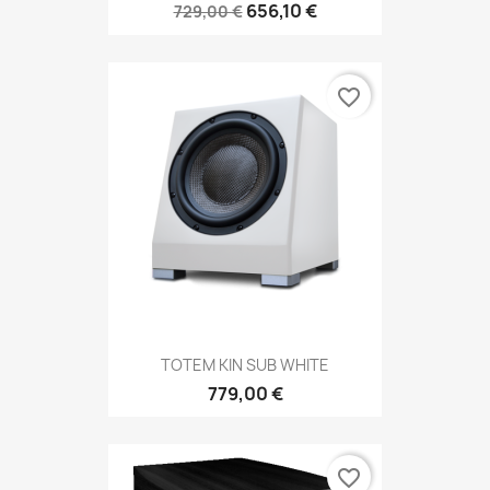
656,10 €
729,00 €
favorite_border
TOTEM KIN SUB WHITE
779,00 €
favorite_border