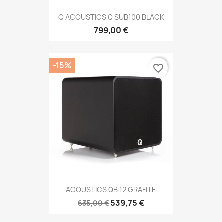
Q ACOUSTICS Q SUB100 BLACK
799,00 €
-15%
favorite_border
ACOUSTICS QB 12 GRAFITE
539,75 €
635,00 €