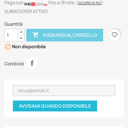
Paga con
fino a 18 rate.
(
)
SCOPRI DI PIÙ
SUBWOOFER ATTIVO
Quantità

favorite_border
AGGIUNGI AL CARRELLO

Non disponibile
Condividi
AVVISAMI QUANDO DISPONIBILE