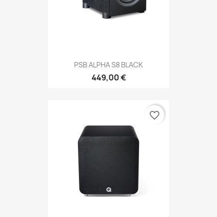
PSB ALPHA S8 BLACK
449,00 €
favorite_border