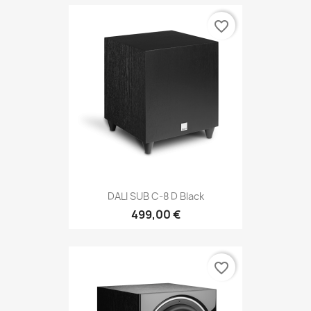
favorite_border
DALI SUB C-8 D Black
499,00 €
favorite_border