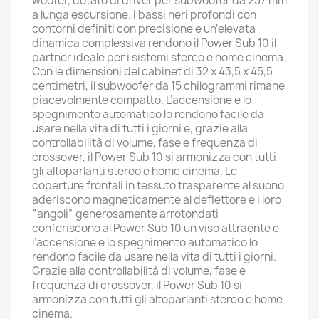
woofer, dotato di driver per subwoofer da 257 mm
a lunga escursione. I bassi neri profondi con
contorni definiti con precisione e un’elevata
dinamica complessiva rendono il Power Sub 10 il
partner ideale per i sistemi stereo e home cinema.
Con le dimensioni del cabinet di 32 x 43,5 x 45,5
centimetri, il subwoofer da 15 chilogrammi rimane
piacevolmente compatto. L’accensione e lo
spegnimento automatico lo rendono facile da
usare nella vita di tutti i giorni e, grazie alla
controllabilità di volume, fase e frequenza di
crossover, il Power Sub 10 si armonizza con tutti
gli altoparlanti stereo e home cinema. Le
coperture frontali in tessuto trasparente al suono
aderiscono magneticamente al deflettore e i loro
“angoli” generosamente arrotondati
conferiscono al Power Sub 10 un viso attraente e
l’accensione e lo spegnimento automatico lo
rendono facile da usare nella vita di tutti i giorni.
Grazie alla controllabilità di volume, fase e
frequenza di crossover, il Power Sub 10 si
armonizza con tutti gli altoparlanti stereo e home
cinema.