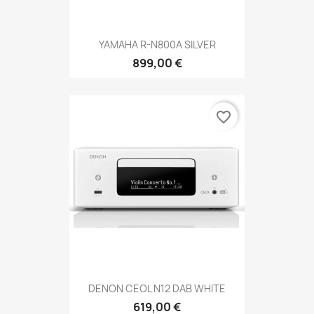
YAMAHA R-N800A SILVER
899,00 €
favorite_border
DENON CEOL N12 DAB WHITE
619,00 €