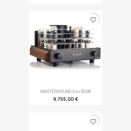
favorite_border
MASTERSOUND Evo 300B
9.755,00 €
favorite_border