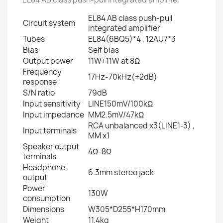
EL84 AB class push-pull
Circuit system
integrated amplifier
Tubes
EL84(6BQ5)*4 , 12AU7*3
Bias
Self bias
Output power
11W+11W at 8Ω
Frequency
17Hz-70kHz(±2dB)
response
S/N ratio
79dB
Input sensitivity
LINE150mV/100kΩ
Input impedance
MM2.5mV/47kΩ
RCA unbalanced x3(LINE1-3) ,
Input terminals
MM x1
Speaker output
4Ω-8Ω
terminals
Headphone
6.3mm stereo jack
output
Power
130W
consumption
Dimensions
W305*D255*H170mm
Weight
11.4kg