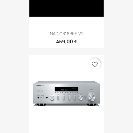
NAD C316BEE V2
459,00 €
favorite_border