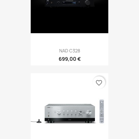
NAD C328
699,00 €
favorite_border