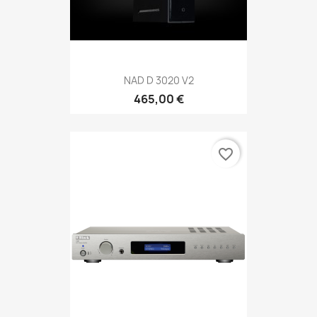
NAD D 3020 V2
465,00 €
favorite_border