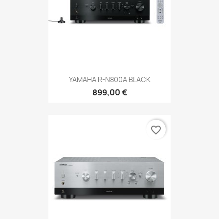
YAMAHA R-N800A BLACK
899,00 €
favorite_border