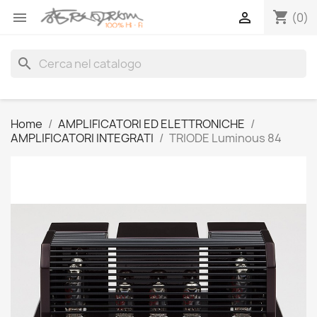
shopping_cart


(0)
search
Home
AMPLIFICATORI ED ELETTRONICHE
AMPLIFICATORI INTEGRATI
TRIODE Luminous 84