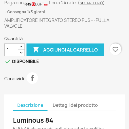
Paga con
fino a 24 rate.
(
)
SCOPRI DI PIÙ
Consegna 1/3 giorni
AMPLIFICATORE INTEGRATO STEREO PUSH-PULL A
VALVOLE
Quantità

favorite_border
AGGIUNGI AL CARRELLO

DISPONIBILE
Condividi
Descrizione
Dettagli del prodotto
Luminous 84
EL84 AB class push-pull integrated amplifier