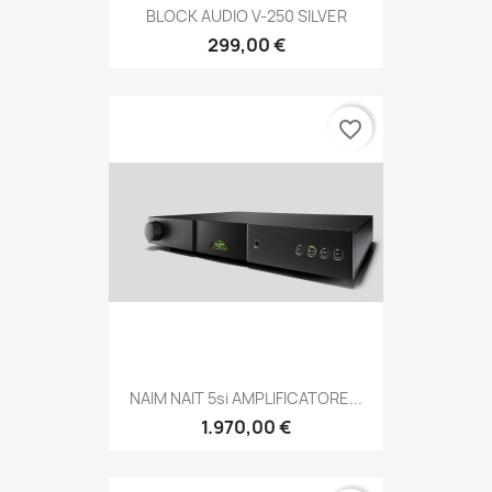
BLOCK AUDIO V-250 SILVER
299,00 €
favorite_border
NAIM NAIT 5si AMPLIFICATORE...
1.970,00 €