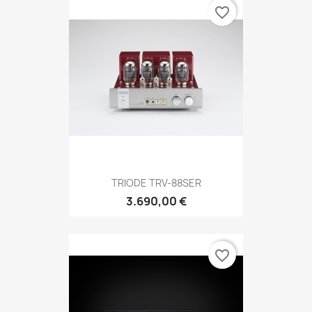
favorite_border
TRIODE TRV-88SER
3.690,00 €
favorite_border