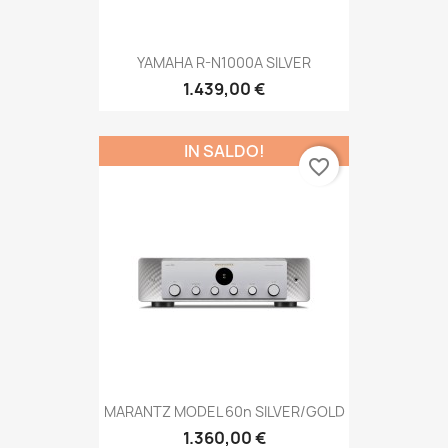
YAMAHA R-N1000A SILVER
1.439,00 €
IN SALDO!
favorite_border
MARANTZ MODEL 60n SILVER/GOLD
1.360,00 €