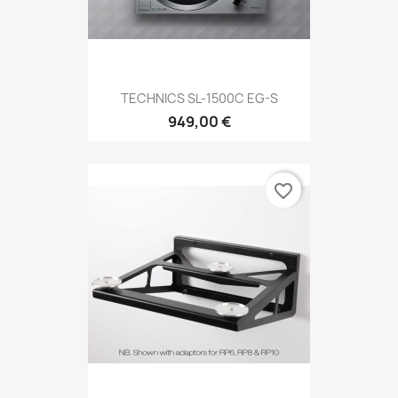
TECHNICS SL-1500C EG-S
949,00 €
favorite_border