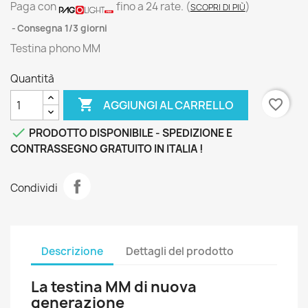
Paga con
fino a 24 rate.
(
)
SCOPRI DI PIÙ
Consegna 1/3 giorni
Testina phono MM
Quantità

favorite_border
AGGIUNGI AL CARRELLO

PRODOTTO DISPONIBILE - SPEDIZIONE E
CONTRASSEGNO GRATUITO IN ITALIA !
Condividi
Descrizione
Dettagli del prodotto
La testina MM di nuova
generazione