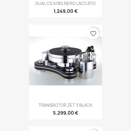
DUAL CS 618Q NERO LACCATO
1.249,00 €
favorite_border
TRANSROTOR ZET 3 BLACK
5.299,00 €