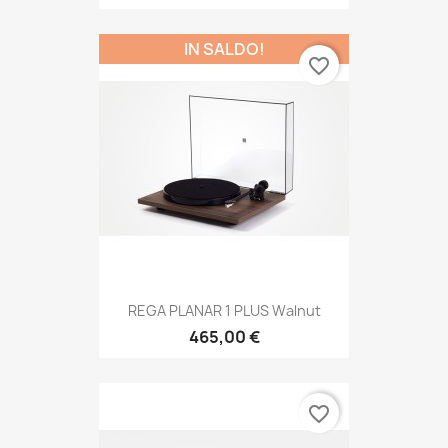
IN SALDO!
favorite_border
REGA PLANAR 1 PLUS Walnut
465,00 €
favorite_border