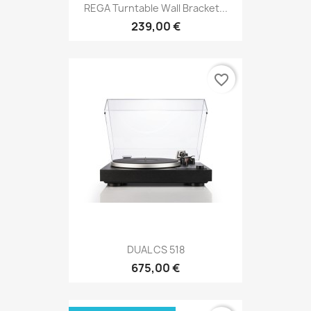
REGA Turntable Wall Bracket...
239,00 €
favorite_border
DUAL CS 518
675,00 €