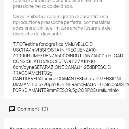
totale di contatto riducendo al contempo la
pressione nel solco del disco.
Vasari Shibata è così in grado di garantire una
riproduzione pressoché perfetta, con massima
adesione al vinile, e limitare anche l’usura sia del
disco che del diamante.
TIPO
Testina fonografica MM
LIVELLO DI
USCITA
4mV
RISPOSTA IN FREQUENZA
10-
30000Hz
IMPEDENZA
500Ω
INDUTTANZA
500mH
LOAD
CONSIGLIATO
47kΩ
CEDEVOLEZZA
10×10-
6cm/dyne
SEPARAZIONE CANALI
> 25dB
PESO DI
TRACCIAMENTO
2g
CANTILEVER
Alluminio
DIAMANTE
Shibata
DIMENSIONI
DIAMANTE
3.5×20μm
BOBINE
Rame
MAGNETE
Alnico
DIST
FORI/DIAMANTE
9mm
PESO
9,5g
CORPO
Duralluminio
Commenti (0)
Ancora nessuna recensione da parte degli utenti.