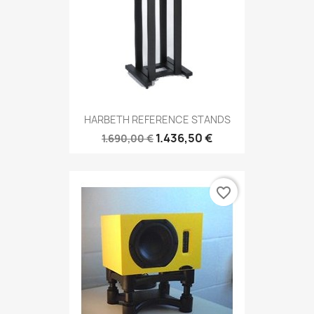
HARBETH REFERENCE STANDS
1.436,50 €
1.690,00 €
favorite_border