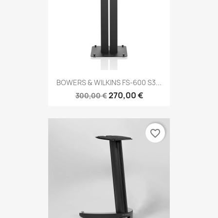
BOWERS & WILKINS FS-600 S3...
270,00 €
300,00 €
favorite_border