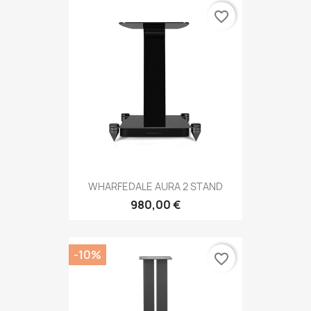
favorite_border
WHARFEDALE AURA 2 STAND
980,00 €
-10%
favorite_border