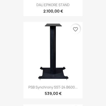
DALI EPIKORE STAND
2.100,00 €
favorite_border
PSB Synchrony SST-24 B600...
539,00 €