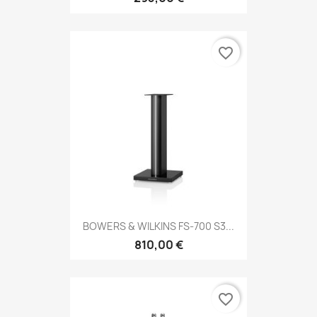
favorite_border
BOWERS & WILKINS FS‑700 S3...
810,00 €
favorite_border