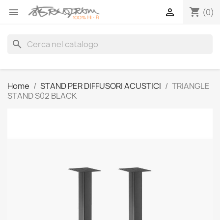
shopping_cart


(0)
search
Home
STAND PER DIFFUSORI ACUSTICI
TRIANGLE
STAND S02 BLACK