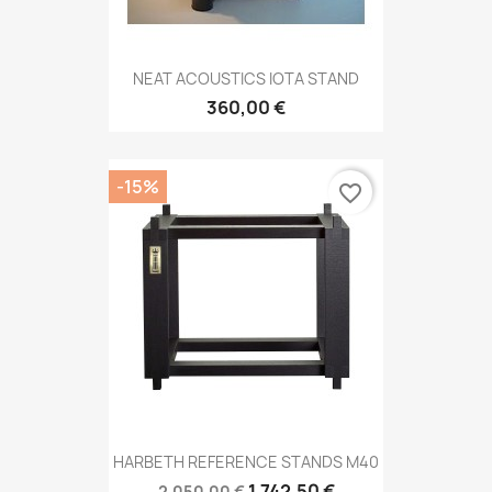
NEAT ACOUSTICS IOTA STAND
360,00 €
-15%
favorite_border
HARBETH REFERENCE STANDS M40
1.742,50 €
2.050,00 €