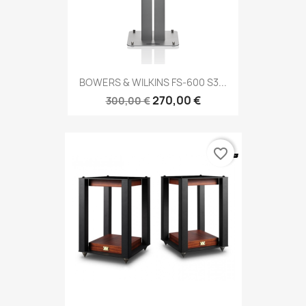
BOWERS & WILKINS FS-600 S3...
270,00 €
300,00 €
favorite_border