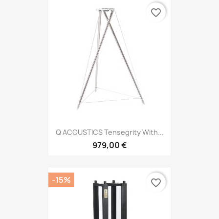
favorite_border
Q ACOUSTICS Tensegrity With...
979,00 €
-15%
favorite_border