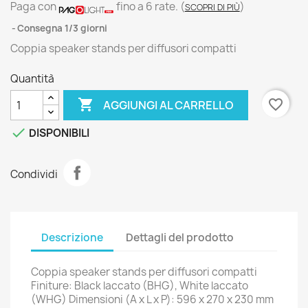
Paga con
fino a 6 rate.
(
)
SCOPRI DI PIÙ
Consegna 1/3 giorni
Coppia speaker stands per diffusori compatti
Quantità

favorite_border
AGGIUNGI AL CARRELLO

DISPONIBILI
Condividi
Descrizione
Dettagli del prodotto
Coppia speaker stands per diffusori compatti
Finiture: Black laccato (BHG), White laccato
(WHG) Dimensioni (A x L x P): 596 x 270 x 230 mm