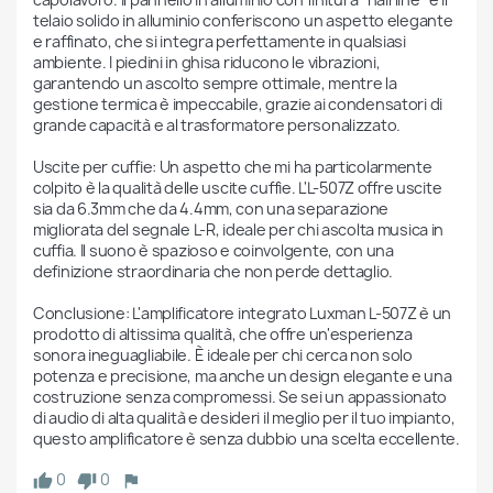
telaio solido in alluminio conferiscono un aspetto elegante 
e raffinato, che si integra perfettamente in qualsiasi 
ambiente. I piedini in ghisa riducono le vibrazioni, 
garantendo un ascolto sempre ottimale, mentre la 
gestione termica è impeccabile, grazie ai condensatori di 
grande capacità e al trasformatore personalizzato.

Uscite per cuffie: Un aspetto che mi ha particolarmente 
colpito è la qualità delle uscite cuffie. L'L-507Z offre uscite 
sia da 6.3mm che da 4.4mm, con una separazione 
migliorata del segnale L-R, ideale per chi ascolta musica in 
cuffia. Il suono è spazioso e coinvolgente, con una 
definizione straordinaria che non perde dettaglio.

Conclusione: L'amplificatore integrato Luxman L-507Z è un 
prodotto di altissima qualità, che offre un'esperienza 
sonora ineguagliabile. È ideale per chi cerca non solo 
potenza e precisione, ma anche un design elegante e una 
costruzione senza compromessi. Se sei un appassionato 
di audio di alta qualità e desideri il meglio per il tuo impianto, 
questo amplificatore è senza dubbio una scelta eccellente.
0
0