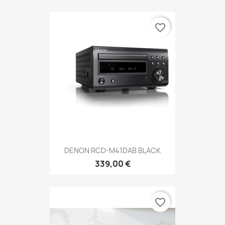
favorite_border
DENON RCD-M41DAB BLACK
339,00 €
favorite_border