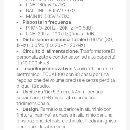
LINE: 180mV / 47kΩ
BAL.LINE: 180mV / 79kΩ
MAIN IN: 1.05V / 47kΩ
Risposta in frequenza:
PHONO: 20Hz - 20kHz (±0.5dB)
LINE: 20Hz - 100kHz (fino a -3dB)
Distorsione armonica totale:
0.007% (8Ω,
1kHz), 0.03% (8Ω, 20Hz - 20kHz)
Circuito di alimentazione:
Trasformatore EI
personalizzato e condensatori ad alta capacità
da 10,000μF x 8
Tecnologie innovative:
Nuovo attenuatore
elettronico LECUA1000 con 88 passi per una
regolazione del volume precisa e senza perdita
di qualità audio.
Uscite cuffie:
6.3mm e 4.4mm, per una
separazione L-R migliorata e un suono
tridimensionale.
Design:
Pannello superiore in alluminio con
finitura "hairline" e chassis in alluminio per una
dissipazione del calore ottimale. Piedini in ghisa
per ridurre le vibrazioni.