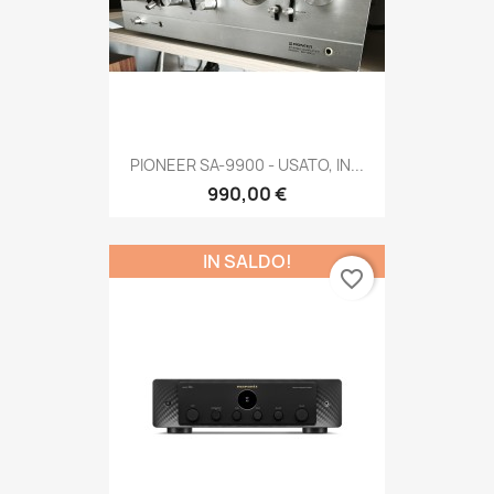
PIONEER SA-9900 - USATO, IN...
990,00 €
IN SALDO!
favorite_border