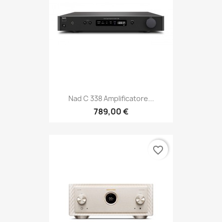
Nad C 338 Amplificatore...
789,00 €
favorite_border