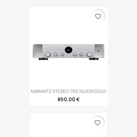
favorite_border
MARANTZ STEREO 70S SILVER/GOLD
850,00 €
favorite_border