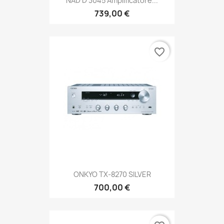
NAD D 3045 Amplificatore...
739,00 €
favorite_border
ONKYO TX-8270 SILVER
700,00 €