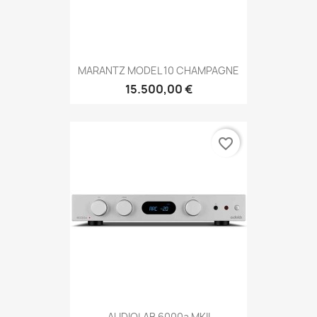
MARANTZ MODEL 10 CHAMPAGNE
15.500,00 €
favorite_border
AUDIOLAB 6000a MKII