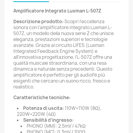
Amplificatore Integrato Luxman L-507Z
Descrizione prodotto:
Scopri l'eccellenza
sonora con l'amplificatore integrato Luxman L-
507Z, un modello della nuova serie Z che unisce
eleganza, prestazioni superiori e tecnologie
avanzate. Grazie al circuito LIFES (Luxman
Integrated Feedback Engine System) e
all’innovativa progettazione, l'L-507Z offre una
qualità musicale straordinaria, con una resa
dinamica e naturale senza precedenti. Questo
amplificatore è perfetto per gli audiofili più
esigenti che cercano un suono ricco, fresco e
realistico.
Caratteristiche tecniche:
Potenza di uscita:
110W+110W (8Ω),
220W+220W (4Ω)
Sensibilità d’ingresso:
PHONO (MM): 2.5mV / 47kΩ
PHONO (MC): 0.3mV / 100Ω