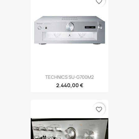
favorite_border
TECHNICS SU-G700M2
2.440,00 €
favorite_border