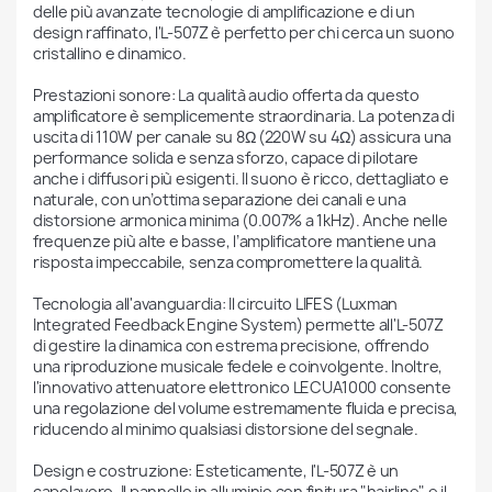
delle più avanzate tecnologie di amplificazione e di un 
design raffinato, l'L-507Z è perfetto per chi cerca un suono 
cristallino e dinamico.

Prestazioni sonore: La qualità audio offerta da questo 
amplificatore è semplicemente straordinaria. La potenza di 
uscita di 110W per canale su 8Ω (220W su 4Ω) assicura una 
performance solida e senza sforzo, capace di pilotare 
anche i diffusori più esigenti. Il suono è ricco, dettagliato e 
naturale, con un’ottima separazione dei canali e una 
distorsione armonica minima (0.007% a 1kHz). Anche nelle 
frequenze più alte e basse, l’amplificatore mantiene una 
risposta impeccabile, senza compromettere la qualità.

Tecnologia all'avanguardia: Il circuito LIFES (Luxman 
Integrated Feedback Engine System) permette all'L-507Z 
di gestire la dinamica con estrema precisione, offrendo 
una riproduzione musicale fedele e coinvolgente. Inoltre, 
l'innovativo attenuatore elettronico LECUA1000 consente 
una regolazione del volume estremamente fluida e precisa, 
riducendo al minimo qualsiasi distorsione del segnale.

Design e costruzione: Esteticamente, l'L-507Z è un 
capolavoro. Il pannello in alluminio con finitura "hairline" e il 