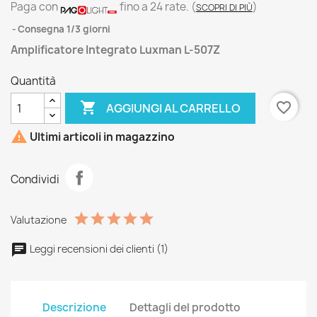
Paga con
fino a 24 rate.
(
)
SCOPRI DI PIÙ
Consegna 1/3 giorni
Amplificatore Integrato Luxman L-507Z
Quantità

favorite_border
AGGIUNGI AL CARRELLO

Ultimi articoli in magazzino
Condividi
Valutazione
Leggi recensioni dei clienti (1)
Descrizione
Dettagli del prodotto