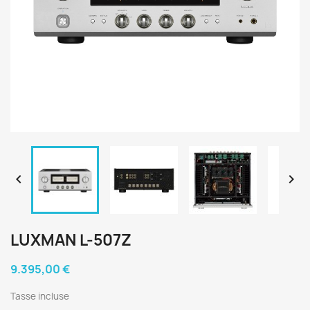


LUXMAN L-507Z
9.395,00 €
Tasse incluse