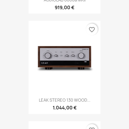
919,00 €
favorite_border
LEAK STEREO 130 WOOD...
1.044,00 €