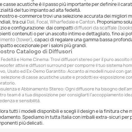
le casse acustiche è il passo più importante per definire il caratt
zialità del tuo impianto ad alta fedeltà.
 nostro e-commerce trovi una selezione accurata dei migliori m
diali, tra cui
Dali, Focal, Wharfedale e Canton
. Proponiamo solu
zio e configurazione: dai compatti
diffusori da scaffale (book
ienti contenuti o per un ascolto intimo e dettagliato, fino ai po
imento (tower)
, capaci di regalare una gamma bassa profond
mpatto eccezionale per i saloni più grandi.
 Nostro Catalogo di Diffusori
a Fedeltà e Home Cinema:
Trovi diffusori stereo per il puro ascolto r
woofer attivi e diffusori surround per comporre il tuo sistema home
vo, Usato ed Ex-Demo Garantito:
Accanto ai modelli nuovi con gara
 selezione di casse acustiche usate e prodotti ex-esposizione cont
oratorio.
sulenza e Abbinamento Stereo:
Ogni diffusore ha bisogno dell'ampl
tro team è a tua disposizione per consigliarti l'accoppiamento ide
edenza e sensibilità.
lora tutti i modelli disponibili e scegli il design e la finitura che
edamento. Spediamo in tutta Italia con imballi extra-sicuri per 
ponenti più delicati.