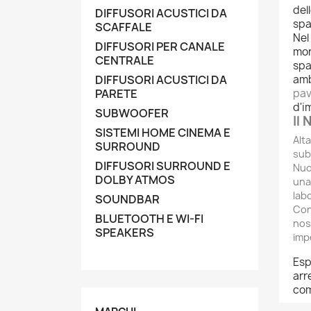
del
DIFFUSORI ACUSTICI DA
spa
SCAFFALE
Nel
DIFFUSORI PER CANALE
mon
CENTRALE
spa
DIFFUSORI ACUSTICI DA
amb
PARETE
pav
d'i
SUBWOOFER
Il
SISTEMI HOME CINEMA E
Alt
SURROUND
sub
DIFFUSORI SURROUND E
Nuo
DOLBY ATMOS
una
lab
SOUNDBAR
Con
BLUETOOTH E WI-FI
nos
SPEAKERS
imp
Esp
arr
com