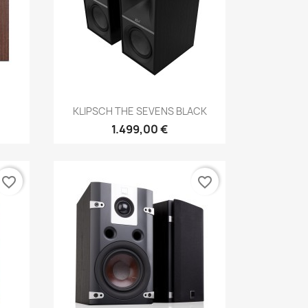
Anteprima

KLIPSCH THE SEVENS BLACK
1.499,00 €
favorite_border
favorite_border