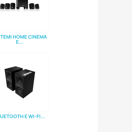
STEMI HOME CINEMA
E...
UETOOTH E WI-FI...