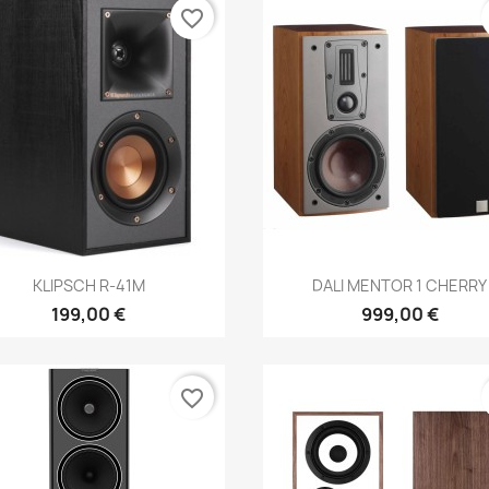
favorite_border
Anteprima
Anteprima


KLIPSCH R-41M
DALI MENTOR 1 CHERRY
199,00 €
999,00 €
favorite_border