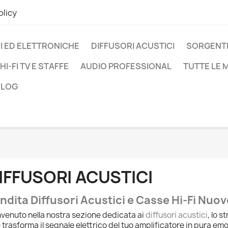
olicy
I ED ELETTRONICHE
DIFFUSORI ACUSTICI
SORGENTI
HI-FI TV E STAFFE
AUDIO PROFESSIONAL
TUTTE LE
BLOG
IFFUSORI ACUSTICI
ndita Diffusori Acustici e Casse Hi-Fi Nuov
venuto nella nostra sezione dedicata ai
diffusori acustici
, lo 
 trasforma il segnale elettrico del tuo amplificatore in pura em