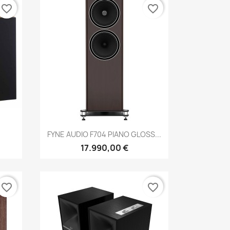
favorite_border
favorite_border
Anteprima

FYNE AUDIO F704 PIANO GLOSS...
17.990,00 €
favorite_border
favorite_border