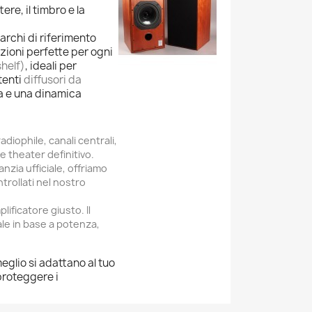
ere, il timbro e la
archi di riferimento
zioni perfette per ogni
shelf)
, ideali per
tenti
diffusori da
a e una dinamica
adiophile, canali centrali,
 theater definitivo.
nzia ufficiale, offriamo
rollati nel nostro
ificatore giusto. Il
ale in base a potenza,
 meglio si adattano al tuo
proteggere i