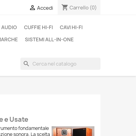
shopping_cart

Carrello
(0)
Accedi
 AUDIO
CUFFIE HI-FI
CAVI HI-FI
 MARCHE
SISTEMI ALL-IN-ONE
search
e e Usate
strumento fondamentale
ozione sonora. La scelta