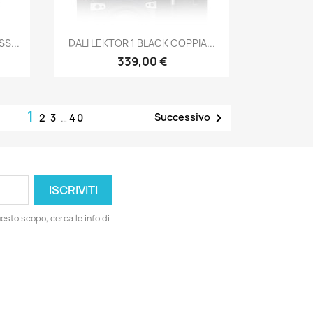
Anteprima

S...
DALI LEKTOR 1 BLACK COPPIA...
339,00 €
1

Successivo
2
3
…
40
esto scopo, cerca le info di