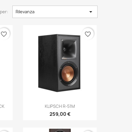

per:
Rilevanza
favorite_border
favorite_border
Anteprima

CK
KLIPSCH R-51M
259,00 €