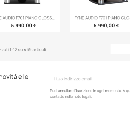
Anteprima
Anteprima


E AUDIO F701 PIANO GLOSS...
FYNE AUDIO F701 PIANO GLOS
5.990,00 €
5.990,00 €
zzati 1-12 su 469 articoli
novità e le
Puoi annullare l'iscrizione in ogni momento. A qu
contatto nelle note legali.