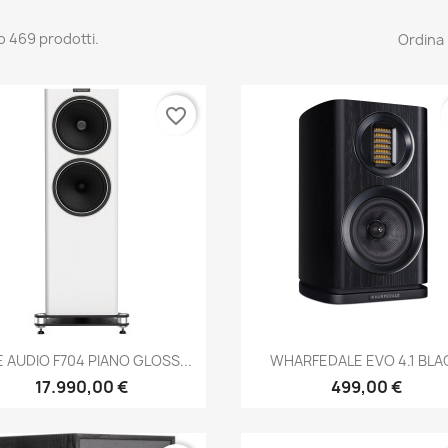
o 469 prodotti.
Ordina 
favorite_border
Anteprima
Anteprima


E AUDIO F704 PIANO GLOSS...
WHARFEDALE EVO 4.1 BLA
17.990,00 €
499,00 €