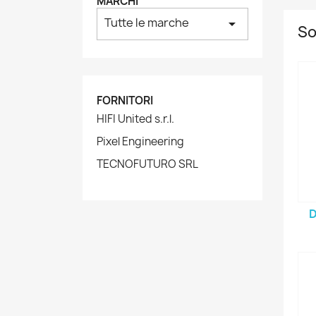
MARCHI
Tutte le marche
arrow_drop_down
So
FORNITORI
HIFI United s.r.l.
Pixel Engineering
TECNOFUTURO SRL
D