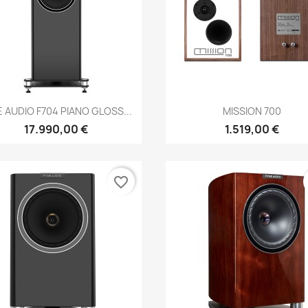
Anteprima
Anteprima


E AUDIO F704 PIANO GLOSS...
MISSION 700
17.990,00 €
1.519,00 €
favorite_border