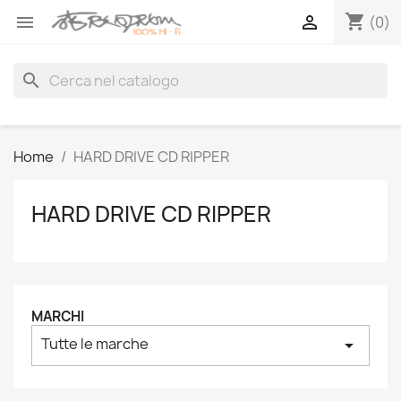
shopping_cart


(0)
search
Home
HARD DRIVE CD RIPPER
HARD DRIVE CD RIPPER
MARCHI
Tutte le marche
arrow_drop_down