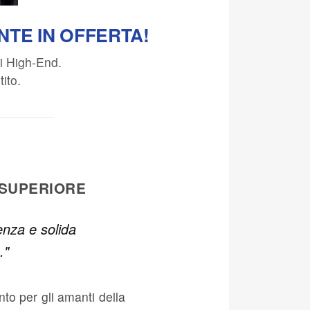
NTE IN OFFERTA!
ti High-End.
ito.
 SUPERIORE
enza e solida
."
nto per gli amanti della