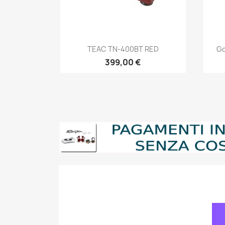
Anteprima

TEAC TN-400BT RED
Go
399,00 €