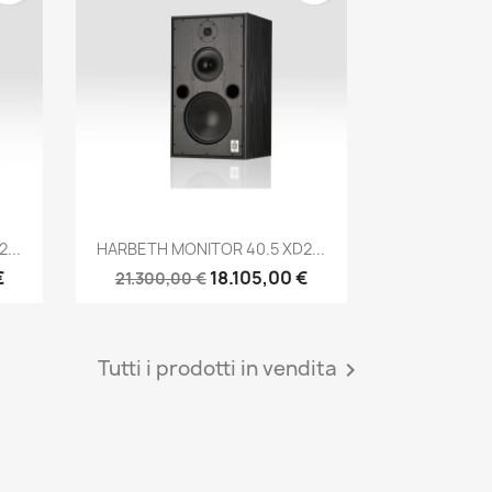
Anteprima

...
HARBETH MONITOR 40.5 XD2...
€
18.105,00 €
21.300,00 €
Tutti i prodotti in vendita
