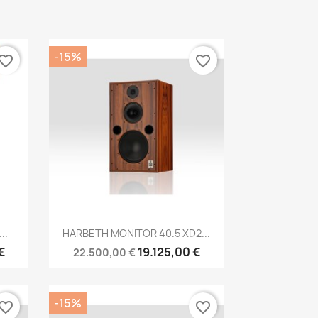
-15%
vorite_border
favorite_border
Anteprima

..
HARBETH MONITOR 40.5 XD2...
€
19.125,00 €
22.500,00 €
-15%
vorite_border
favorite_border