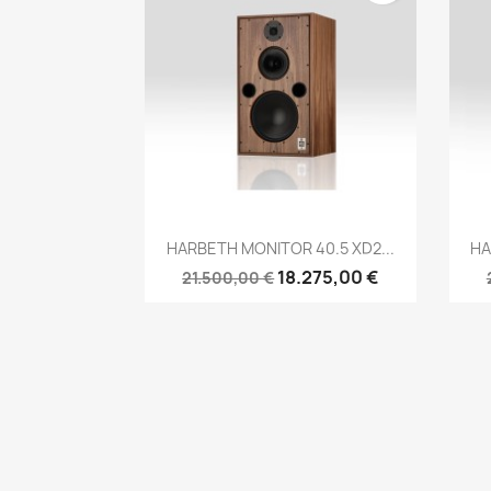
Anteprima

HARBETH MONITOR 40.5 XD2...
HA
18.275,00 €
21.500,00 €