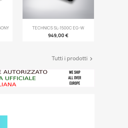
Anteprima

BONY
TECHNICS SL-1500C EG-W
949,00 €
Tutti i prodotti
