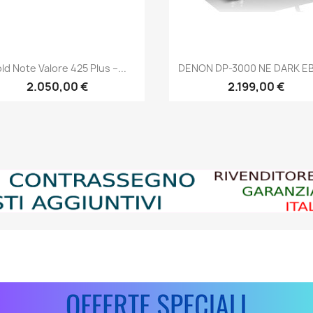
Anteprima
Anteprima


ld Note Valore 425 Plus –...
DENON DP-3000 NE DARK E
2.050,00 €
2.199,00 €