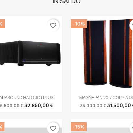
IN SALDO
%
-10%
favorite_border
fa
Anteprima
Anteprima


ARASOUND HALO JC1 PLUS
MAGNEPAN 20.7 COPPIA DI.
32.850,00 €
31.500,00 
6.500,00 €
35.000,00 €
%
-15%
favorite_border
fa