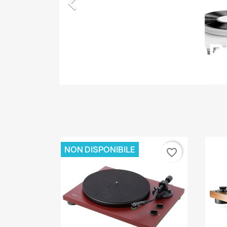

CATEGOR
NON DISPONIBILE
favorite_border