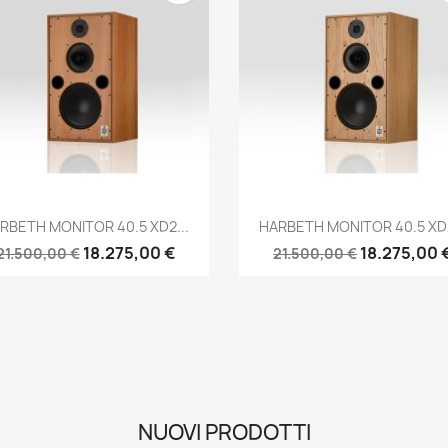
Anteprima
Anteprima


RBETH MONITOR 40.5 XD2...
HARBETH MONITOR 40.5 XD2
18.275,00 €
18.275,00 
21.500,00 €
21.500,00 €
NUOVI PRODOTTI