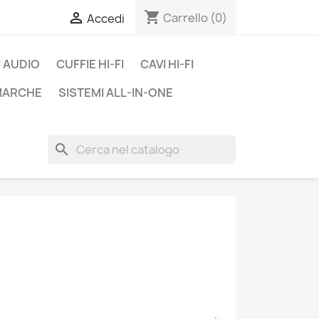
shopping_cart

Carrello
(0)
Accedi
 AUDIO
CUFFIE HI-FI
CAVI HI-FI
 MARCHE
SISTEMI ALL-IN-ONE
search