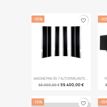
-10%
-10
favorite_border
Anteprima

MAGNEPAN 30.7 ALTOPARLANTE...
P
59.400,00 €
66.000,00 €
3
-15%
-15
favorite_border