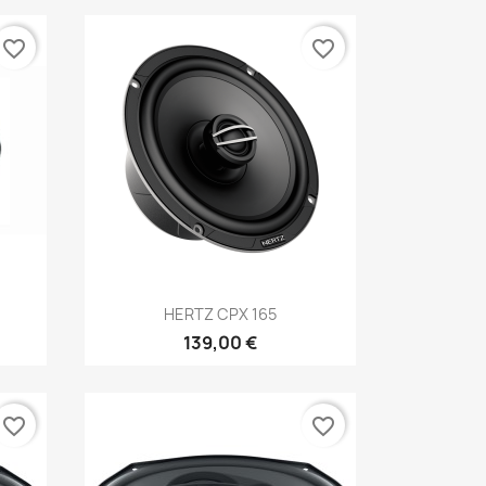
favorite_border
favorite_border
Anteprima

HERTZ CPX 165
139,00 €
favorite_border
favorite_border