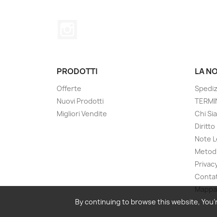
Instagram
PRODOTTI
LA N
Offerte
Spediz
Nuovi Prodotti
TERMIN
Migliori Vendite
Chi Si
Diritt
Note L
Metodi
Privac
Contat
Mappa 
By continuing to browse this website, You’