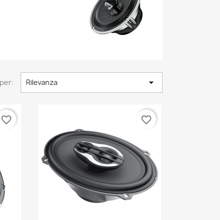

per:
Rilevanza
favorite_border
favorite_border