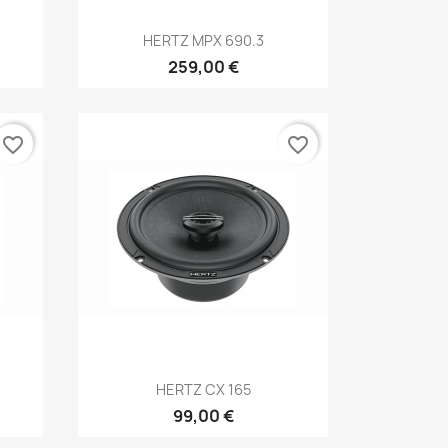
Anteprima

HERTZ MPX 690.3
259,00 €
favorite_border
favorite_border
Anteprima

HERTZ CX 165
99,00 €