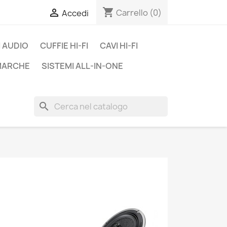
shopping_cart

Carrello
(0)
Accedi
 AUDIO
CUFFIE HI-FI
CAVI HI-FI
 MARCHE
SISTEMI ALL-IN-ONE
search