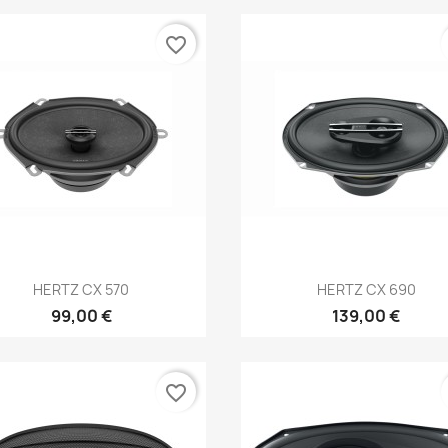
favorite_border
Anteprima
Anteprima


HERTZ CX 570
HERTZ CX 690
99,00 €
139,00 €
favorite_border