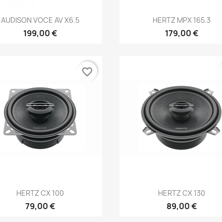
Anteprima
Anteprima


AUDISON VOCE AV X6.5
HERTZ MPX 165.3
199,00 €
179,00 €
favorite_border
Anteprima
Anteprima


HERTZ CX 100
HERTZ CX 130
79,00 €
89,00 €