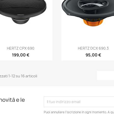
Anteprima
Anteprima


HERTZ CPX 690
HERTZ DCX 690.3
199,00 €
95,00 €
zzati 1-12 su 16 articoli
novità e le
Puoi annullare l'iscrizione in ogni momento. A qu