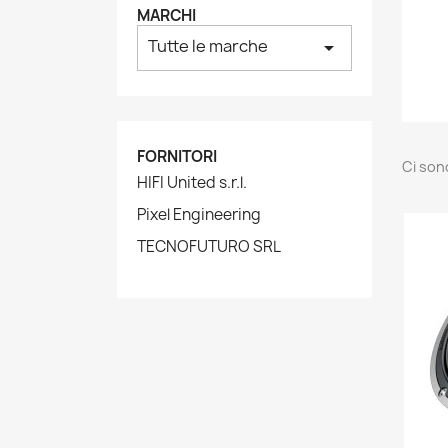
MARCHI
Tutte le marche
arrow_drop_down
FORNITORI
Ci son
HIFI United s.r.l.
Pixel Engineering
TECNOFUTURO SRL