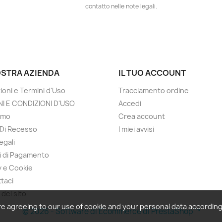
contatto nelle note legali.
OSTRA AZIENDA
IL TUO ACCOUNT
ioni e Termini d'Uso
Tracciamento ordine
I E CONDIZIONI D'USO
Accedi
amo
Crea account
o Di Recesso
I miei avvisi
egali
 di Pagamento
y e Cookie
taci
del sito
re agreeing to our use of cookie and your personal data accordin
© 2026 - Software di Ecommerce di PrestaShop™