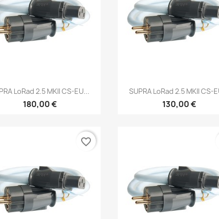
Anteprima
Anteprima


PRA LoRad 2.5 MKII CS-EU...
SUPRA LoRad 2.5 MKII CS-EU
180,00 €
130,00 €
favorite_border