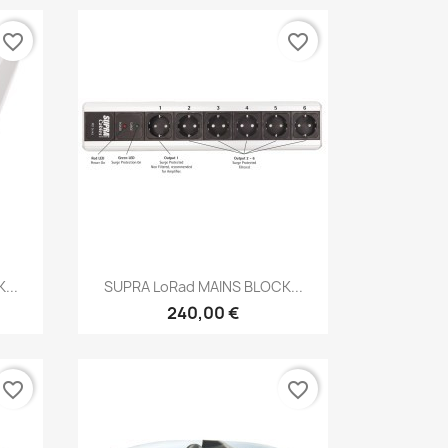
favorite_border
favorite_border
Anteprima

...
SUPRA LoRad MAINS BLOCK...
240,00 €
favorite_border
favorite_border