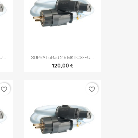
Anteprima

...
SUPRA LoRad 2.5 MKII CS-EU...
120,00 €
favorite_border
favorite_border