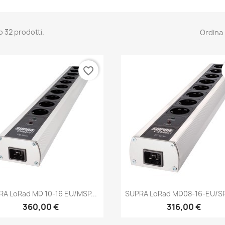
o 32 prodotti.
Ordina 
favorite_border
Anteprima
Anteprima


A LoRad MD 10-16 EU/MSP...
SUPRA LoRad MD08-16-EU/S
360,00 €
316,00 €