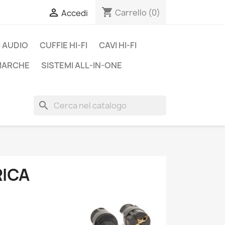
shopping_cart

Carrello
(0)
Accedi
 AUDIO
CUFFIE HI-FI
CAVI HI-FI
 MARCHE
SISTEMI ALL-IN-ONE
search
RICA