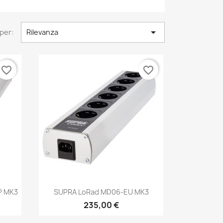

per:
Rilevanza
favorite_border
favorite_border
Anteprima

P MK3
SUPRA LoRad MD06-EU MK3
235,00 €