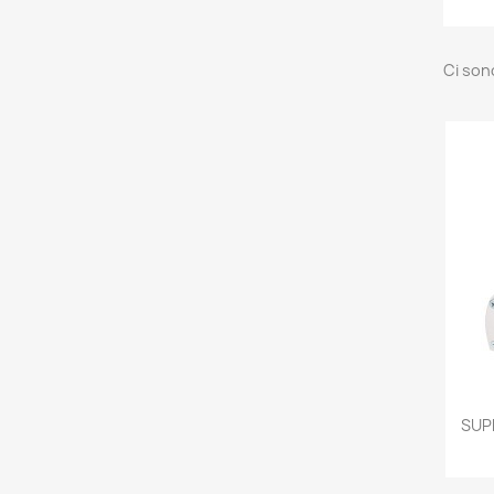
Ci son
SUPR