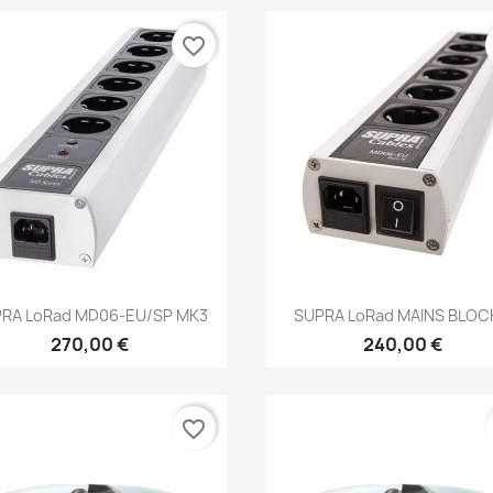
favorite_border
Anteprima
Anteprima


RA LoRad MD06-EU/SP MK3
SUPRA LoRad MAINS BLOCK
270,00 €
240,00 €
favorite_border