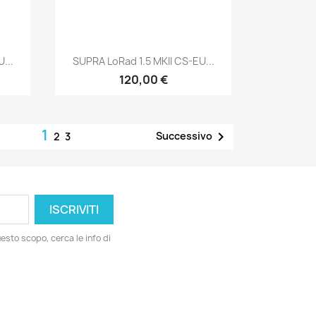
Anteprima

...
SUPRA LoRad 1.5 MKII CS-EU...
120,00 €
1

Successivo
2
3
esto scopo, cerca le info di