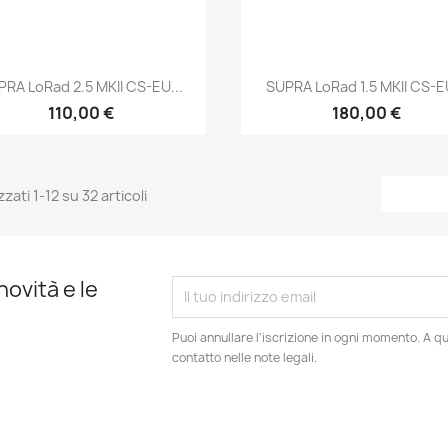
Anteprima
Anteprima


PRA LoRad 2.5 MKII CS-EU...
SUPRA LoRad 1.5 MKII CS-EU
110,00 €
180,00 €
zzati 1-12 su 32 articoli
novità e le
Puoi annullare l'iscrizione in ogni momento. A qu
contatto nelle note legali.