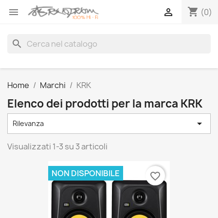
shopping_cart


(0)
search
Home
Marchi
KRK
Elenco dei prodotti per la marca KRK

Rilevanza
Visualizzati 1-3 su 3 articoli
NON DISPONIBILE
favorite_border