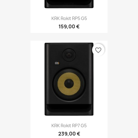
KRK Rokit RP5 G5
159,00 €
favorite_border
KRK Rokit RP7 G5
239,00 €