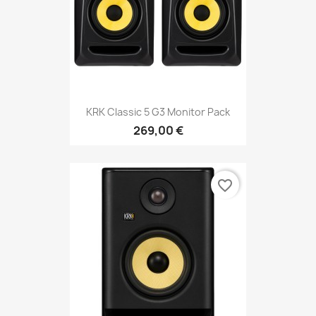
KRK Classic 5 G3 Monitor Pack
269,00 €
favorite_border