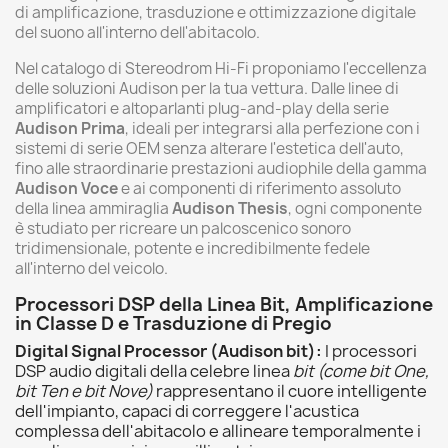
di amplificazione, trasduzione e ottimizzazione digitale
del suono all'interno dell'abitacolo.
Nel catalogo di Stereodrom Hi-Fi proponiamo l'eccellenza
delle soluzioni Audison per la tua vettura. Dalle linee di
amplificatori e altoparlanti plug-and-play della serie
Audison Prima
, ideali per integrarsi alla perfezione con i
sistemi di serie OEM senza alterare l'estetica dell'auto,
fino alle straordinarie prestazioni audiophile della gamma
Audison Voce
e ai componenti di riferimento assoluto
della linea ammiraglia
Audison Thesis
, ogni componente
è studiato per ricreare un palcoscenico sonoro
tridimensionale, potente e incredibilmente fedele
all'interno del veicolo.
Processori DSP della Linea Bit, Amplificazione
in Classe D e Trasduzione di Pregio
Digital Signal Processor (Audison bit):
I processori
DSP audio digitali della celebre linea
bit (come bit One,
bit Ten e bit Nove)
rappresentano il cuore intelligente
dell'impianto, capaci di correggere l'acustica
complessa dell'abitacolo e allineare temporalmente i