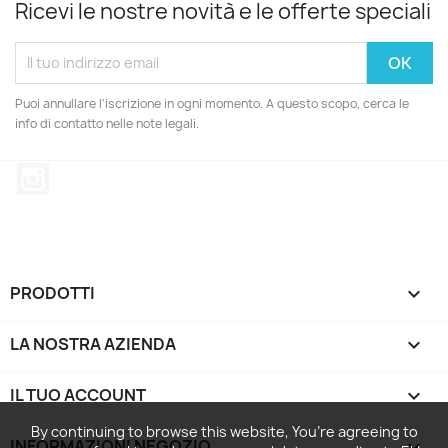
Ricevi le nostre novità e le offerte speciali
Puoi annullare l'iscrizione in ogni momento. A questo scopo, cerca le
info di contatto nelle note legali.
Instagram
PRODOTTI

LA NOSTRA AZIENDA

IL TUO ACCOUNT

By continuing to browse this website, You’re agreeing to
INFORMAZIONI NEGOZIO
keyboard_arrow_down