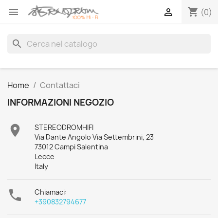
shopping_cart


(0)
search
Home
Contattaci
INFORMAZIONI NEGOZIO

STEREODROMHIFI
Via Dante Angolo Via Settembrini, 23
73012 Campi Salentina
Lecce
Italy

Chiamaci:
+390832794677