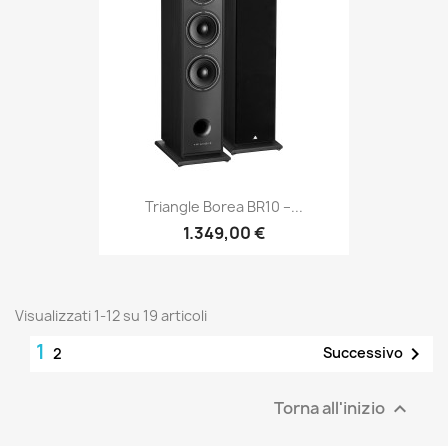
Triangle Borea BR10 –...
1.349,00 €
Visualizzati 1-12 su 19 articoli
1

Successivo
2
Torna all'inizio
