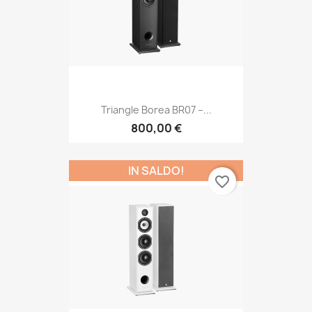
Triangle Borea BR07 –...
800,00 €
IN SALDO!
favorite_border