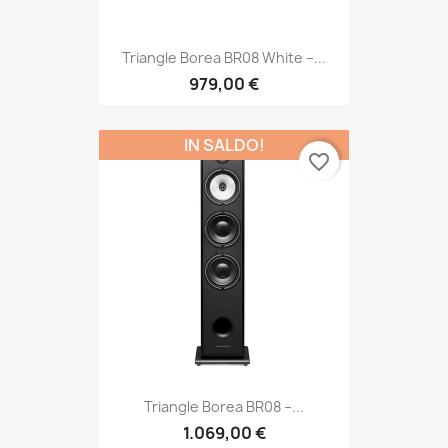
Triangle Borea BR08 White –...
979,00 €
IN SALDO!
favorite_border
Triangle Borea BR08 –...
1.069,00 €