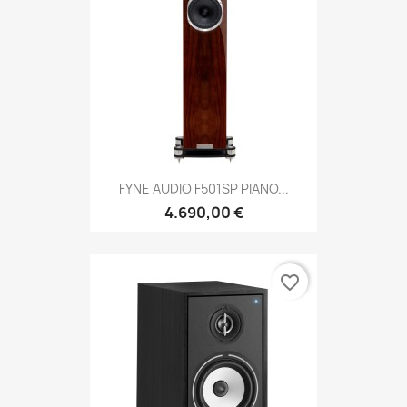
FYNE AUDIO F501SP PIANO...
4.690,00 €
favorite_border