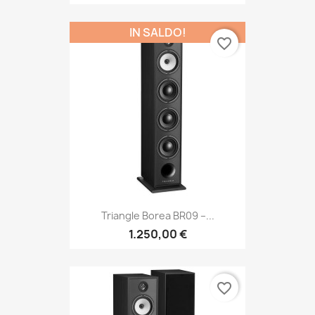
IN SALDO!
favorite_border
Triangle Borea BR09 –...
1.250,00 €
favorite_border