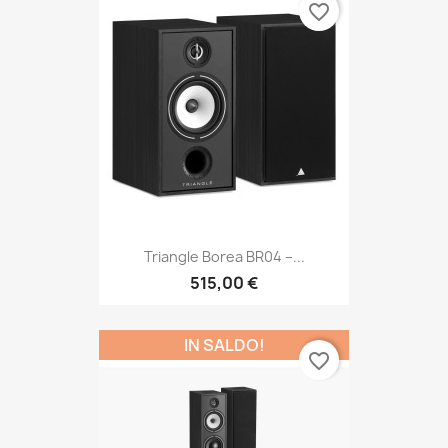
favorite_border
Triangle Borea BR04 –...
515,00 €
IN SALDO!
favorite_border