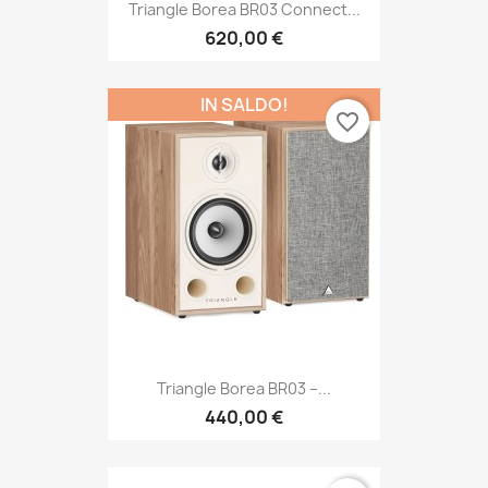
Triangle Borea BR03 Connect...
620,00 €
IN SALDO!
favorite_border
Triangle Borea BR03 –...
440,00 €