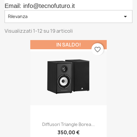
Email:
info@tecnofuturo.it

Rilevanza
Visualizzati 1-12 su 19 articoli
IN SALDO!
favorite_border
Diffusori Triangle Borea...
350,00 €