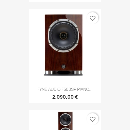
favorite_border
FYNE AUDIO F500SP PIANO...
2.090,00 €
favorite_border