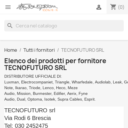
shopping_cart


(0)
search
Home
Tutti i fornitori
TECNOFUTURO SRL
Elenco dei prodotti per fornitore
TECNOFUTURO SRL
DISTRIBUTORE UFFICIALE DI:
Luxman,
Electrocompaniet,
Triangle,
Wharfedale,
Audiolab,
Leak,
G
Note,
Ikarao,
Triode,
Lenco,
Heco,
Meze
Audio,
Mission,
Burmester,
Edifier,
Aerix,
Fyne
Audio,
Dual,
Optoma,
Isotek,
Supra Cables,
Esprit.
TECNOFUTURO srl
Via Rodi 6 Brescia
Tel:
030 2452475