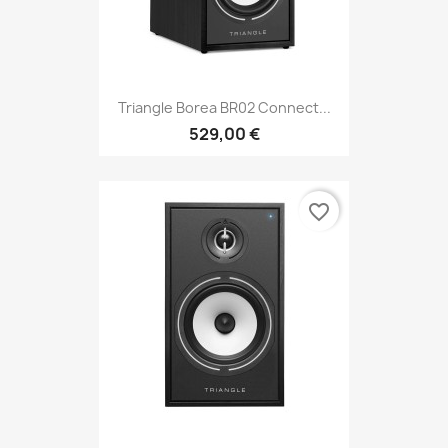
Triangle Borea BR02 Connect...
529,00 €
favorite_border