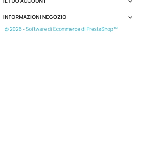
IL TUO ACCOUNT

INFORMAZIONI NEGOZIO
keyboard_arrow_down
© 2026 - Software di Ecommerce di PrestaShop™