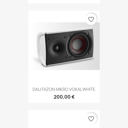
favorite_border
DALI FAZON MIKRO VOKAL WHITE
200,00 €
favorite_border