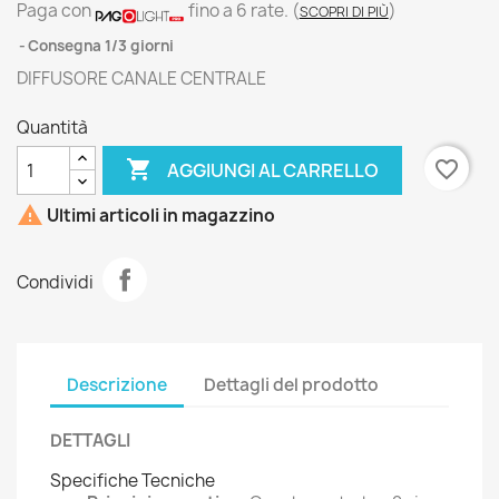
Paga con
fino a 6 rate.
(
)
SCOPRI DI PIÙ
Consegna 1/3 giorni
DIFFUSORE CANALE CENTRALE
Quantità

favorite_border
AGGIUNGI AL CARRELLO

Ultimi articoli in magazzino
Condividi
Descrizione
Dettagli del prodotto
DETTAGLI
Specifiche Tecniche