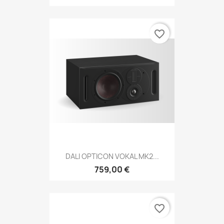
favorite_border
DALI OPTICON VOKAL MK2...
759,00 €
favorite_border