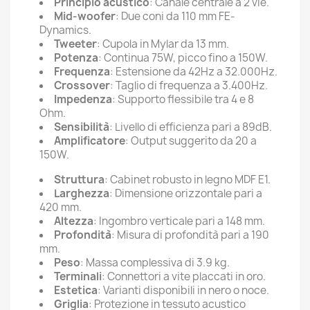
Principio acustico
: Canale centrale a 2 vie.
Mid-woofer
: Due coni da 110 mm FE-
Dynamics.
Tweeter
: Cupola in Mylar da 13 mm.
Potenza
: Continua 75W, picco fino a 150W.
Frequenza
: Estensione da 42Hz a 32.000Hz.
Crossover
: Taglio di frequenza a 3.400Hz.
Impedenza
: Supporto flessibile tra 4 e 8
Ohm.
Sensibilità
: Livello di efficienza pari a 89dB.
Amplificatore
: Output suggerito da 20 a
150W.
Struttura
: Cabinet robusto in legno MDF E1.
Larghezza
: Dimensione orizzontale pari a
420 mm.
Altezza
: Ingombro verticale pari a 148 mm.
Profondità
: Misura di profondità pari a 190
mm.
Peso
: Massa complessiva di 3.9 kg.
Terminali
: Connettori a vite placcati in oro.
Estetica
: Varianti disponibili in nero o noce.
Griglia
: Protezione in tessuto acustico