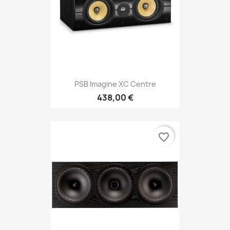
PSB Imagine XC Centre
438,00 €
favorite_border