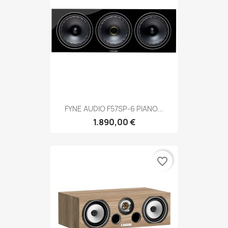
FYNE AUDIO F57SP-6 PIANO...
1.890,00 €
favorite_border