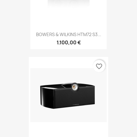
BOWERS & WILKINS HTM72 S3...
1.100,00 €
favorite_border