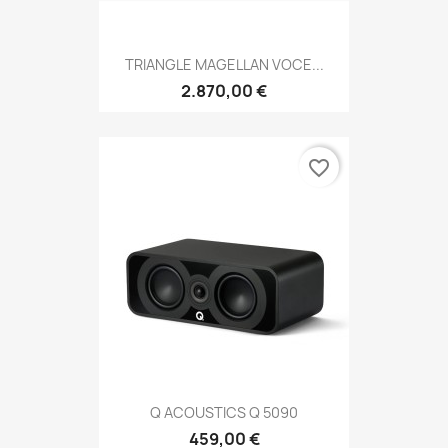
TRIANGLE MAGELLAN VOCE...
2.870,00 €
favorite_border
Q ACOUSTICS Q 5090
459,00 €