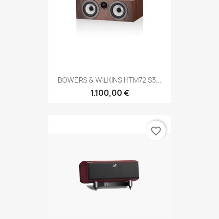
BOWERS & WILKINS HTM72 S3...
1.100,00 €
favorite_border