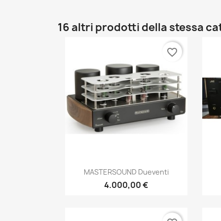
16 altri prodotti della stessa c
favorite_border
Anteprima

MASTERSOUND Dueventi
4.000,00 €