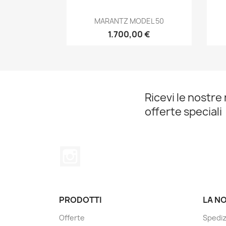
Anteprima

MARANTZ MODEL 50
1.700,00 €
Ricevi le nostre 
offerte speciali
Instagram
PRODOTTI
LA N
Offerte
Spediz