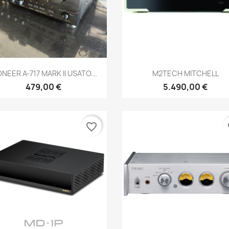
Anteprima
Anteprima


ONEER A-717 MARK II USATO...
M2TECH MITCHELL
479,00 €
5.490,00 €
favorite_border
fa