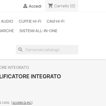
shopping_cart

Carrello
(0)
Accedi
 AUDIO
CUFFIE HI-FI
CAVI HI-FI
 MARCHE
SISTEMI ALL-IN-ONE
search
TORE INTEGRATO
PLIFICATORE INTEGRATO
4 rate.
(
)
SCOPRI DI PIÙ