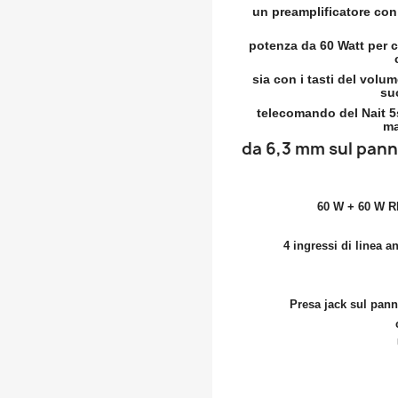
un preamplificatore con 
potenza da 60 Watt per ca
sia con i tasti del volum
suo
telecomando del Nait 5s
ma
da 6,3 mm sul panne
60 W + 60 W R
4 ingressi di linea an
Presa jack sul panne