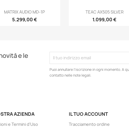
Anteprima
Anteprima


MATRIX AUDIO MD-1P
TEAC AX505 SILVER
5.299,00 €
1.099,00 €
novità e le
Puoi annullare l'iscrizione in ogni momento. A qu
contatto nelle note legali.
OSTRA AZIENDA
IL TUO ACCOUNT
ioni e Termini d'Uso
Tracciamento ordine