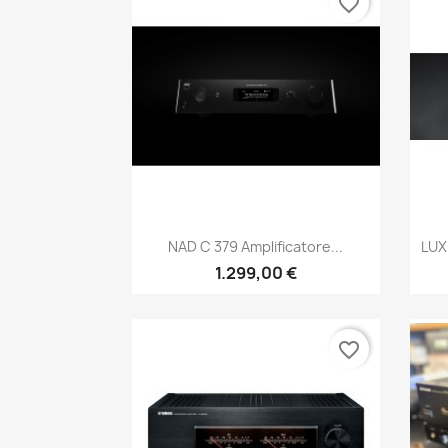
favorite_border
Anteprima

NAD C 379 Amplificatore...
LUX
1.299,00 €
favorite_border