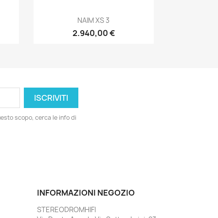
Anteprima

NAIM XS 3
2.940,00 €
esto scopo, cerca le info di
INFORMAZIONI NEGOZIO
STEREODROMHIFI