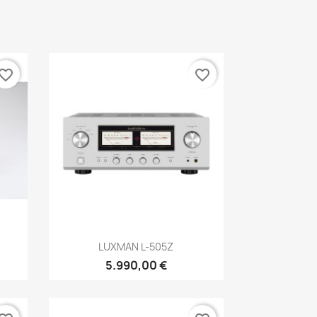
vorite_border
favorite_border
Anteprima

LUXMAN L-505Z
5.990,00 €