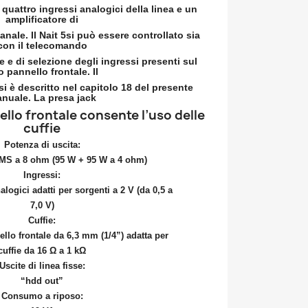
quattro ingressi analogici della linea e un
amplificatore di
nale. Il Nait 5si può essere controllato sia
con il telecomando
e e di selezione degli ingressi presenti sul
 pannello frontale. Il
i è descritto nel capitolo 18 del presente
nuale. La presa jack
llo frontale consente l’uso delle
cuffie
Potenza di uscita:
MS a 8 ohm (95 W + 95 W a 4 ohm)
Ingressi:
alogici adatti per sorgenti a 2 V (da 0,5 a
7,0 V)
Cuffie:
llo frontale da 6,3 mm (1/4”) adatta per
cuffie da 16 Ω a 1 kΩ
Uscite di linea fisse:
“hdd out”
Consumo a riposo: