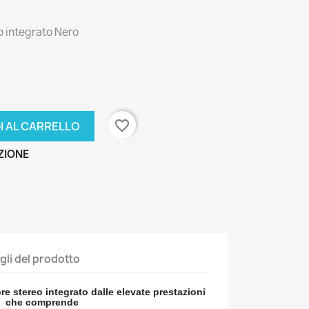
o integrato Nero
favorite_border
I AL CARRELLO
ZIONE
gli del prodotto
ore stereo integrato dalle elevate prestazioni
che comprende