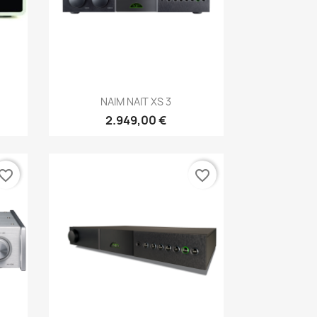
Anteprima

NAIM NAIT XS 3
2.949,00 €
vorite_border
favorite_border