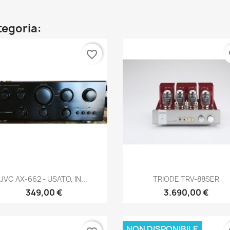
ategoria:
favorite_border
fa
Anteprima
Anteprima


JVC AX-662 - USATO, IN...
TRIODE TRV-88SER
349,00 €
3.690,00 €
NON DISPONIBILE