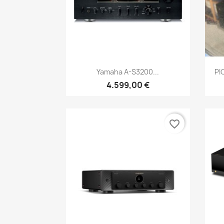
Anteprima

Yamaha A-S3200...
PI
4.599,00 €
favorite_border