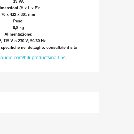
19 VA
imensioni (H x L x P):
70 x 432 x 301 mm
Peso:
6,8 kg
Alimentazione:
, 115 V o 230 V, 50/60 Hz
specifiche nel dettaglio, consultate il sito
udio.com/hifi-products/nait-5si