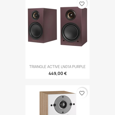
favorite_border
TRIANGLE ACTIVE LN01A PURPLE
449,00 €
favorite_border