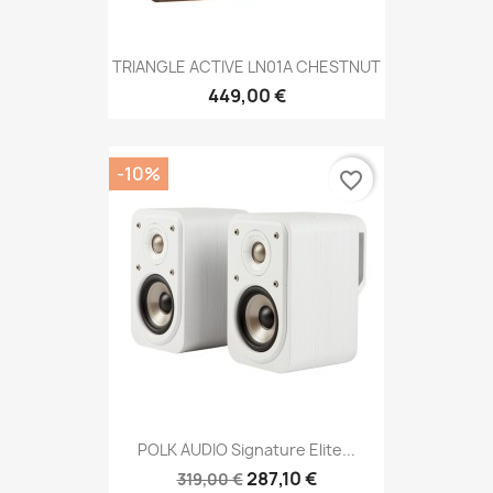
TRIANGLE ACTIVE LN01A CHESTNUT
449,00 €
-10%
favorite_border
POLK AUDIO Signature Elite...
287,10 €
319,00 €