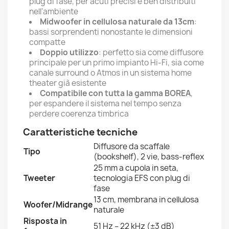
plug di fase, per acuti precisi e ben distribuiti
nell'ambiente
Midwoofer in cellulosa naturale da 13cm
:
bassi sorprendenti nonostante le dimensioni
compatte
Doppio utilizzo
: perfetto sia come diffusore
principale per un primo impianto Hi-Fi, sia come
canale surround o Atmos in un sistema home
theater già esistente
Compatibile con tutta la gamma BOREA
,
per espandere il sistema nel tempo senza
perdere coerenza timbrica
Caratteristiche tecniche
Diffusore da scaffale
Tipo
(bookshelf), 2 vie, bass-reflex
25 mm a cupola in seta,
Tweeter
tecnologia EFS con plug di
fase
13 cm, membrana in cellulosa
Woofer/Midrange
naturale
Risposta in
51 Hz – 22 kHz (±3 dB)