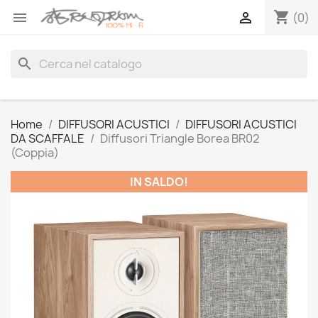
shopping_cart


(0)
search
Home
DIFFUSORI ACUSTICI
DIFFUSORI ACUSTICI
DA SCAFFALE
Diffusori Triangle Borea BR02
(Coppia)
IN SALDO!