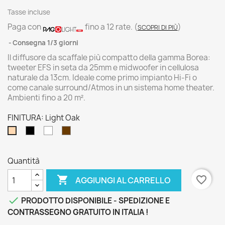
Tasse incluse
Paga con
fino a 12 rate.
(
)
SCOPRI DI PIÙ
Consegna 1/3 giorni
Il diffusore da scaffale più compatto della gamma Borea:
tweeter EFS in seta da 25mm e midwoofer in cellulosa
naturale da 13cm. Ideale come primo impianto Hi-Fi o
come canale surround/Atmos in un sistema home theater.
Ambienti fino a 20 m².
FINITURA: Light Oak
Black
White
Chestnut
Light
Ash
Oak
Quantità

favorite_border
AGGIUNGI AL CARRELLO

PRODOTTO DISPONIBILE - SPEDIZIONE E
CONTRASSEGNO GRATUITO IN ITALIA !