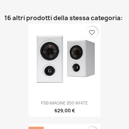
16 altri prodotti della stessa categoria:
favorite_border
PSB IMAGINE B50 WHITE
629,00 €