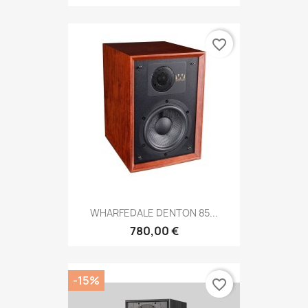
favorite_border
WHARFEDALE DENTON 85...
780,00 €
-15%
favorite_border