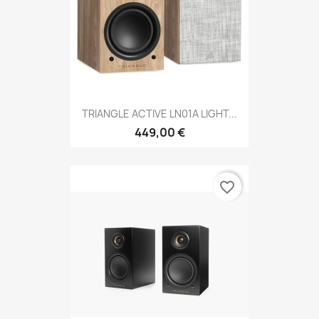
TRIANGLE ACTIVE LN01A LIGHT...
449,00 €
favorite_border