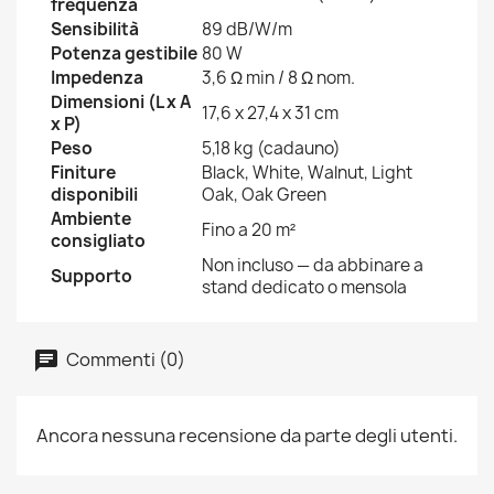
frequenza
Sensibilità
89 dB/W/m
Potenza gestibile
80 W
Impedenza
3,6 Ω min / 8 Ω nom.
Dimensioni (L x A
17,6 x 27,4 x 31 cm
x P)
Peso
5,18 kg (cadauno)
Finiture
Black, White, Walnut, Light
disponibili
Oak, Oak Green
Ambiente
Fino a 20 m²
consigliato
Non incluso — da abbinare a
Supporto
stand dedicato o mensola
Commenti (0)
Ancora nessuna recensione da parte degli utenti.