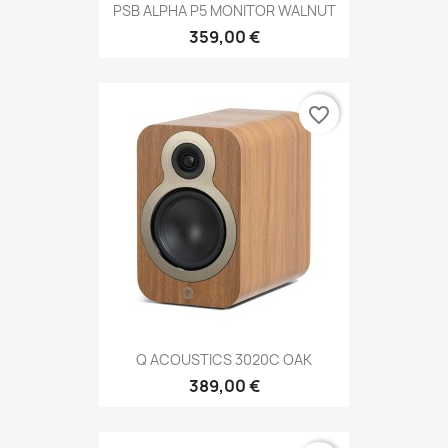
PSB ALPHA P5 MONITOR WALNUT
359,00 €
favorite_border
Q ACOUSTICS 3020C OAK
389,00 €