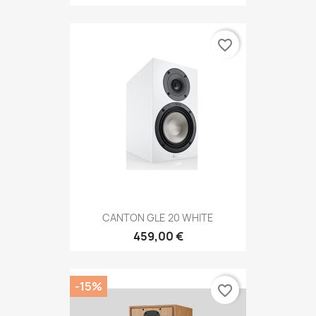
favorite_border
CANTON GLE 20 WHITE
459,00 €
-15%
favorite_border