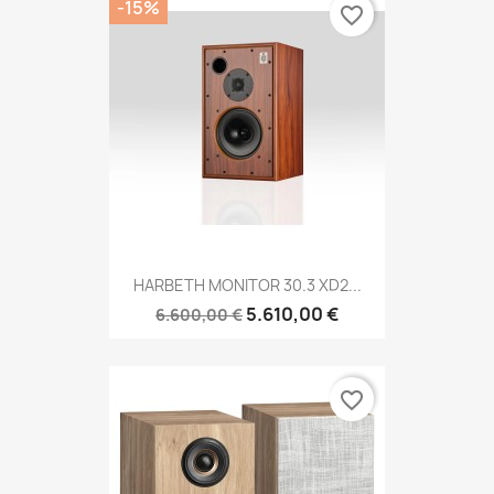
-15%
favorite_border
HARBETH MONITOR 30.3 XD2...
5.610,00 €
6.600,00 €
favorite_border