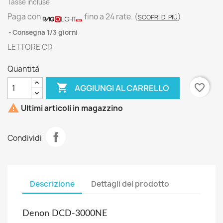
Tasse incluse
Paga con
fino a 24 rate.
(
)
SCOPRI DI PIÙ
Consegna 1/3 giorni
LETTORE CD
Quantità

favorite_border
AGGIUNGI AL CARRELLO

Ultimi articoli in magazzino
Condividi
Descrizione
Dettagli del prodotto
Denon DCD-3000NE