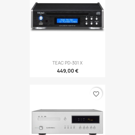
TEAC PD-301 X
449,00 €
favorite_border