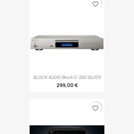
favorite_border
BLOCK AUDIO Block C-250 SILVER
299,00 €
favorite_border