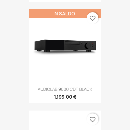
IN SALDO!
favorite_border
AUDIOLAB 9000 CDT BLACK
1.195,00 €
favorite_border