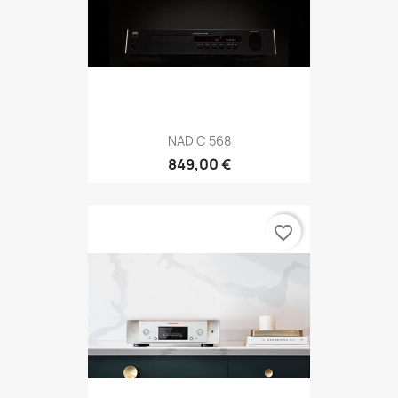
NAD C 568
849,00 €
favorite_border