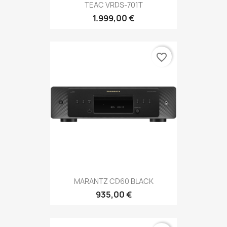
TEAC VRDS-701T
1.999,00 €
favorite_border
MARANTZ CD60 BLACK
935,00 €