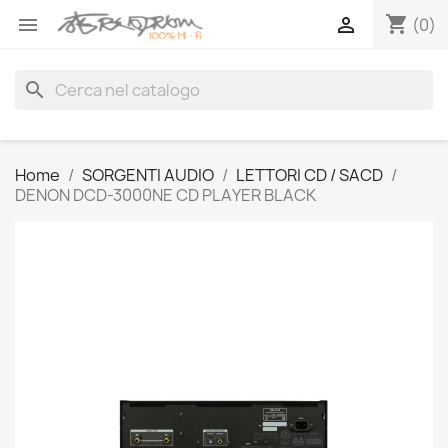
shopping_cart


(0)
search
Home
SORGENTI AUDIO
LETTORI CD / SACD
DENON DCD-3000NE CD PLAYER BLACK