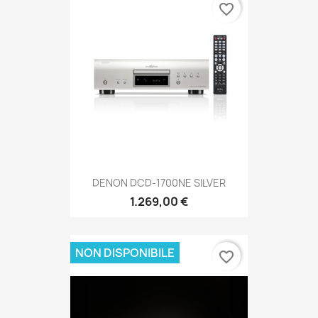
favorite_border
DENON DCD-1700NE SILVER
1.269,00 €
NON DISPONIBILE
favorite_border