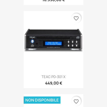
favorite_border
TEAC PD-301 X
449,00 €
NON DISPONIBILE
favorite_border