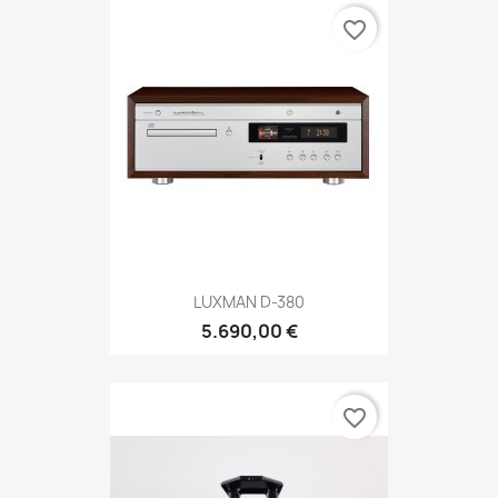
favorite_border
LUXMAN D-380
5.690,00 €
favorite_border