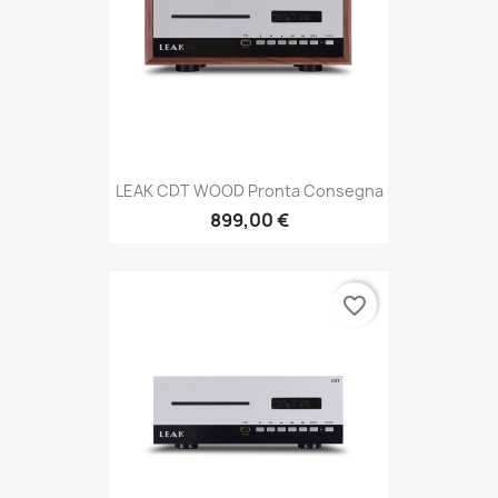
LEAK CDT WOOD Pronta Consegna
899,00 €
favorite_border