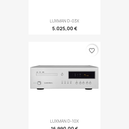
LUXMAN D-03X
5.025,00 €
favorite_border
LUXMAN D-10X
16.990,00 €