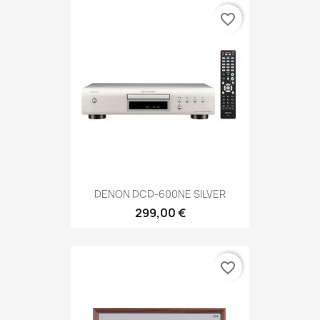
favorite_border
DENON DCD-600NE SILVER
299,00 €
favorite_border