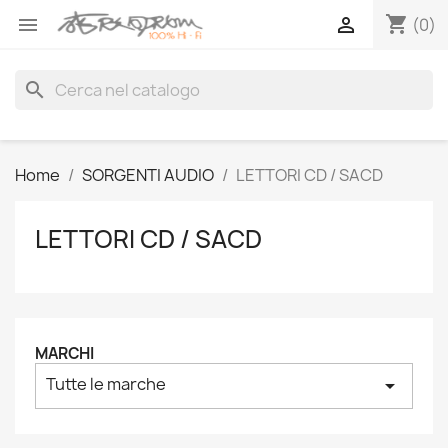
shopping_cart


(0)
search
Home
SORGENTI AUDIO
LETTORI CD / SACD
LETTORI CD / SACD
MARCHI
Tutte le marche
arrow_drop_down