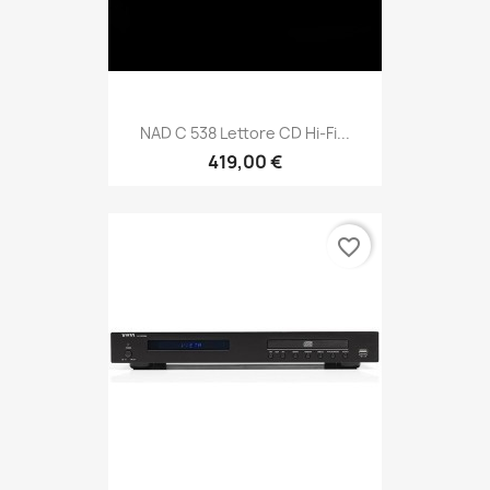
NAD C 538 Lettore CD Hi-Fi...
419,00 €
favorite_border