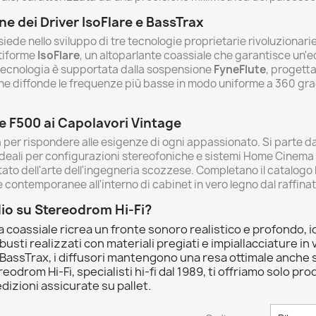
ne dei Driver IsoFlare e BassTrax
siede nello sviluppo di tre tecnologie proprietarie rivoluzionari
ntiforme
IsoFlare
, un altoparlante coassiale che garantisce un'
tecnologia è supportata dalla sospensione
FyneFlute
, progetta
che diffonde le frequenze più basse in modo uniforme a 360 grad
e F500 ai Capolavori Vintage
 per rispondere alle esigenze di ogni appassionato. Si parte da
ideali per configurazioni stereofoniche e sistemi Home Cinema din
ato dell'arte dell'ingegneria scozzese. Completano il catalogo 
e contemporanee all'interno di cabinet in vero legno dal raffinat
dio su Stereodrom Hi-Fi?
 coassiale ricrea un fronte sonoro realistico e profondo, i
usti realizzati con materiali pregiati e impiallacciature i
BassTrax, i diffusori mantengono una resa ottimale anche se 
eodrom Hi-Fi, specialisti hi-fi dal 1989, ti offriamo solo pro
dizioni assicurate su pallet.