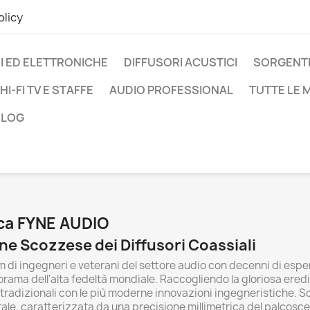
olicy
I ED ELETTRONICHE
DIFFUSORI ACUSTICI
SORGENTI
HI-FI TV E STAFFE
AUDIO PROFESSIONAL
TUTTE LE
BLOG
rca FYNE AUDIO
ne Scozzese dei Diffusori Coassiali
am di ingegneri e veterani del settore audio con decenni di esper
rama dell'alta fedeltà mondiale. Raccogliendo la gloriosa eredi
ve tradizionali con le più moderne innovazioni ingegneristiche. S
le, caratterizzata da una precisione millimetrica del palcosce