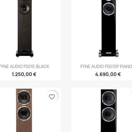
Anteprima
Anteprima


FYNE AUDIO F501E BLACK
FYNE AUDIO F501SP PIANO.
1.250,00 €
4.690,00 €
favorite_border