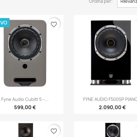
Ordina per:
Rilevan
VO
favorite_border
Anteprima
Anteprima


Fyne Audio Cubitt 5 –...
FYNE AUDIO F500SP PIANO.
599,00 €
2.090,00 €
favorite_border