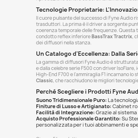
Tecnologie Proprietarie: L'Innovazio
Il cuore pulsante del successo di Fyne Audio ri
trasduttori. La prima è il driver a sorgente pu
coerenza temporale delle frequenze. Questa 
condotto reflex inferiore
BassTrax Tractrix
, 
dei diffusori nella stanza.
Un Catalogo d'Eccellenza: Dalla Seri
La gamma di diffusori Fyne Audio è strutturata
e dalla celebre serie F500 con driver IsoFlare, 
High-End F700 e l'ammiraglia F1 incarnano lo st
Classic
, che racchiudono le migliori tecnologi
Perché Scegliere i Prodotti Fyne Au
Suono Tridimensionale Puro:
La tecnologia
Finiture di Lusso e Artigianato:
Cabinet rob
Facilità di Integrazione:
Grazie al sistema 
Acquisto Professionale Garantito:
Su Ster
personalizzata per i tuoi abbinamenti e spe