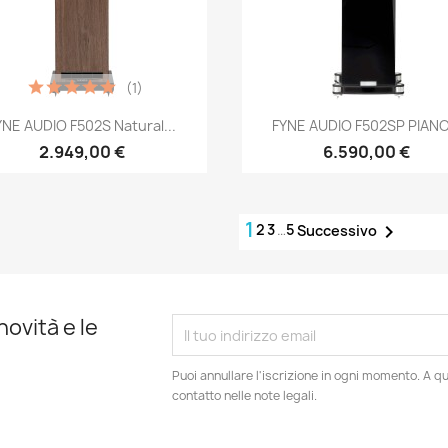
(1)
Anteprima
Anteprima


YNE AUDIO F502S Natural...
FYNE AUDIO F502SP PIANO.
2.949,00 €
6.590,00 €
1
2
3
…
5

Successivo
novità e le
Puoi annullare l'iscrizione in ogni momento. A qu
contatto nelle note legali.