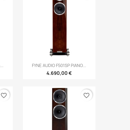
Anteprima

..
FYNE AUDIO F501SP PIANO...
4.690,00 €
favorite_border
favorite_border