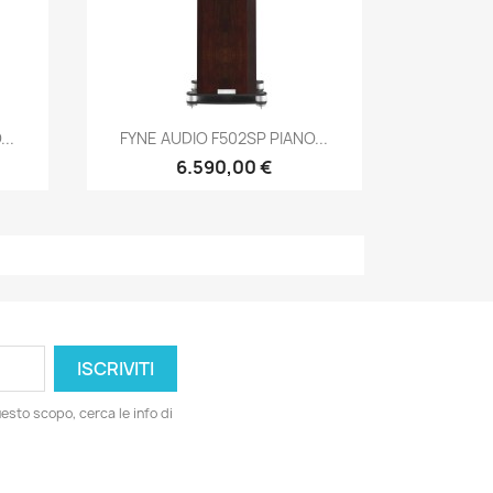
Anteprima

..
FYNE AUDIO F502SP PIANO...
6.590,00 €
esto scopo, cerca le info di