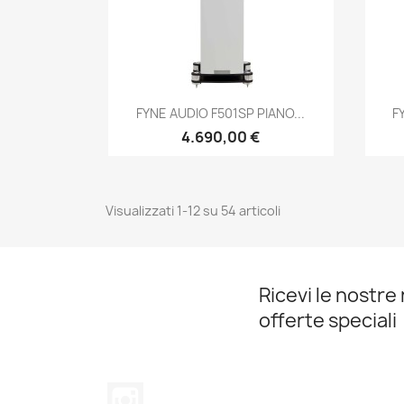
Anteprima

FYNE AUDIO F501SP PIANO...
F
4.690,00 €
Visualizzati 1-12 su 54 articoli
Ricevi le nostre 
offerte speciali
Instagram