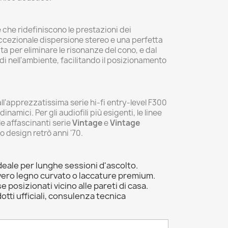
e che ridefiniscono le prestazioni dei
eccezionale dispersione stereo e una perfetta
ta per eliminare le risonanze del cono, e dal
i nell'ambiente, facilitando il posizionamento
ll'apprezzatissima serie hi-fi entry-level F300
amici. Per gli audiofili più esigenti, le linee
le affascinanti serie
Vintage
e
Vintage
o design retrò anni '70.
deale per lunghe sessioni d'ascolto.
n vero legno curvato o laccature premium.
posizionati vicino alle pareti di casa.
dotti ufficiali, consulenza tecnica