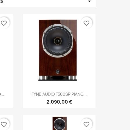

za
favorite_border
favorite_border
Anteprima

..
FYNE AUDIO F500SP PIANO...
2.090,00 €
favorite_border
favorite_border