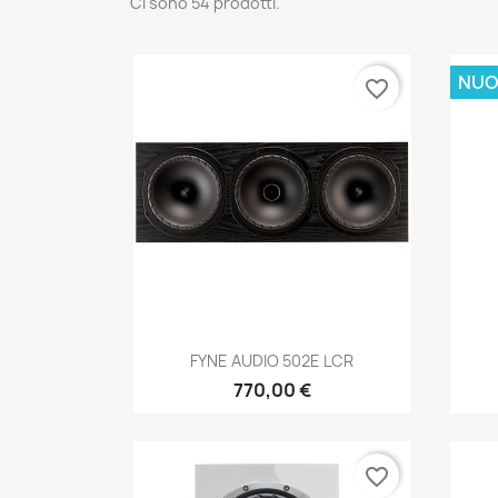
Ci sono 54 prodotti.
NUO
favorite_border
Anteprima

FYNE AUDIO 502E LCR
770,00 €
favorite_border