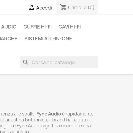
shopping_cart

Carrello
(0)
Accedi
 AUDIO
CUFFIE HI-FI
CAVI HI-FI
 MARCHE
SISTEMI ALL-IN-ONE
search
ienza alle spalle,
Fyne Audio
è rapidamente
tà acustica britannica, il brand ha saputo
cegliere Fyne Audio significa riscoprire una
nico acustico.