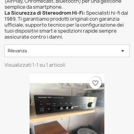
(AirPlay, Chromecast, Bluetooth) per una gestione
semplice da smartphone.
La Sicurezza di Stereodrom Hi-Fi:
Specialisti hi-fi dal
1989. Ti garantiamo prodotti originali con garanzia
ufficiale, supporto tecnico per la configurazione dei
tuoi dispositivi smart e spedizioni rapide sempre
assicurate contro i danni.

Rilevanza
Visualizzati 1-1 su 1 articoli
favorite_border