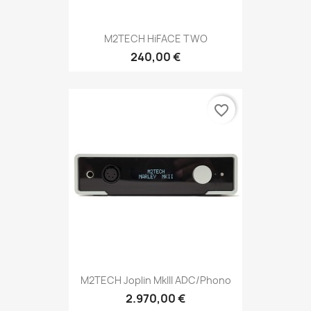
M2TECH HiFACE TWO
240,00 €
favorite_border
M2TECH Joplin MkIII ADC/phono
2.970,00 €