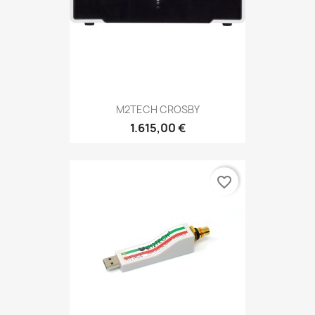
M2TECH CROSBY
1.615,00 €
favorite_border