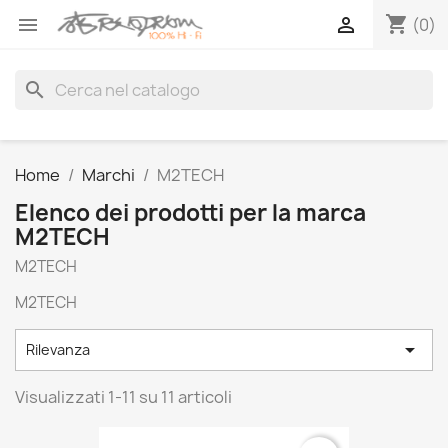
shopping_cart


(0)
search
Home
Marchi
M2TECH
Elenco dei prodotti per la marca
M2TECH
M2TECH
M2TECH

Rilevanza
Visualizzati 1-11 su 11 articoli