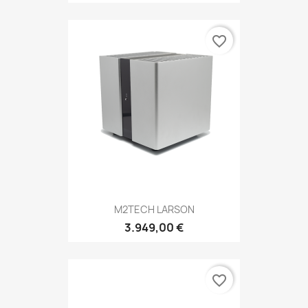
favorite_border
M2TECH LARSON
3.949,00 €
favorite_border