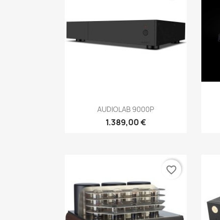
Anteprima

AUDIOLAB 9000P
1.389,00 €
favorite_border