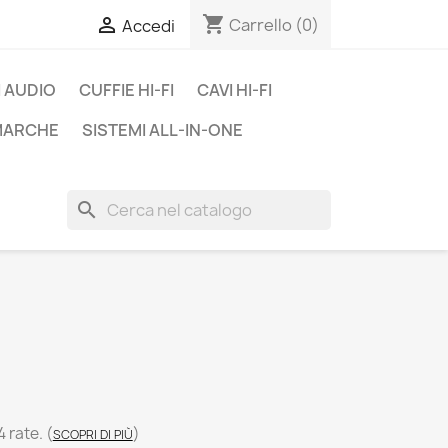
shopping_cart

Carrello
(0)
Accedi
 AUDIO
CUFFIE HI-FI
CAVI HI-FI
 MARCHE
SISTEMI ALL-IN-ONE
search
4 rate.
(
)
SCOPRI DI PIÙ