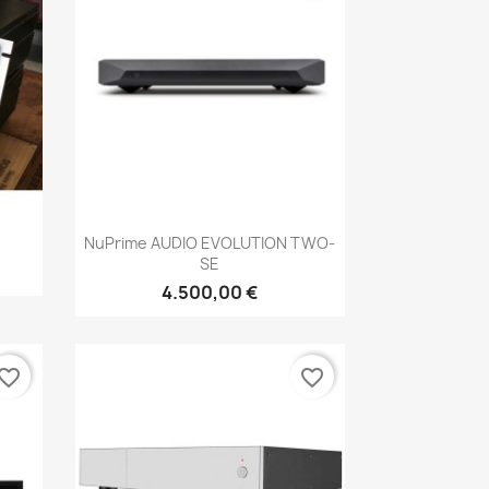
Anteprima

NuPrime AUDIO EVOLUTION TWO-
SE
4.500,00 €
vorite_border
favorite_border