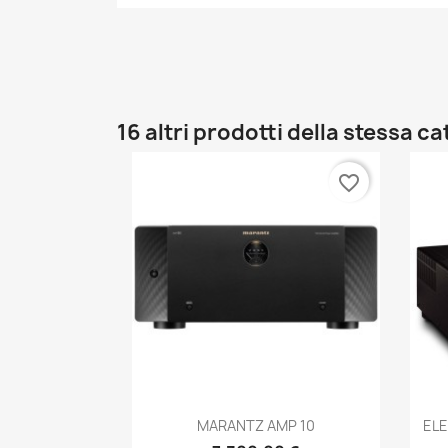
16 altri prodotti della stessa c
favorite_border
Anteprima

MARANTZ AMP 10
ELE