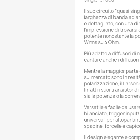
Il suo circuito “quasi s
larghezza di banda ad ane
e dettagliato, con una di
l’impressione di trovarsi 
potente nonostante la p
Wrms su 4 Ohm.
Più adatto a diffusori di m
cantare anche i diffusori d
Mentre la maggior parte d
sul mercato sono in realt
polarizzazione, il Larson
Infatti i suoi transistor
sia la potenza o la corren
Versatile e facile da usar
bilanciato, trigger input
universali per altoparlan
spadine, forcelle e capic
Il design elegante e com