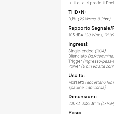
tutti gli altri prodotti Ro
THD+N:
0,1%
(20 Wrms, 8 Ohm)
Rapporto Segnale/
105 dBA
(20 Wrms, 1kHz
Ingressi:
Single-ended
(RCA)
Bilanciato
(XLR femmina
Trigger
(ingresso/pass-t
Power
(6 pin ad alta cor
Uscite:
Morsetti
(accettano filo 
spadine, capicorda)
Dimensioni:
220x210x220mm
(LxPxH
Peso: