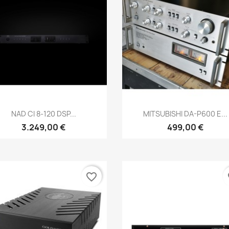
Anteprima
Anteprima


NAD CI 8-120 DSP...
MITSUBISHI DA-P600 E...
3.249,00 €
499,00 €
favorite_border
fa