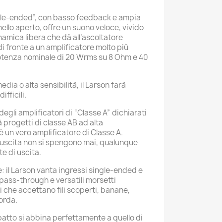
ingle-ended”, con basso feedback e ampia
llo aperto, offre un suono veloce, vivido
namica libera che dà all’ascoltatore
di fronte a un amplificatore molto più
otenza nominale di 20 Wrms su 8 Ohm e 40
edia o alta sensibilità, il Larson farà
ifficili.
egli amplificatori di “Classe A” dichiarati
à progetti di classe AB ad alta
 è un vero amplificatore di Classe A.
 di uscita non si spengono mai, qualunque
te di uscita.
e: il Larson vanta ingressi single-ended e
/pass-through e versatili morsetti
ti che accettano fili scoperti, banane,
orda.
patto si abbina perfettamente a quello di