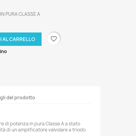
IN PURA CLASSE A
favorite_border
I AL CARRELLO
zino
gli del prodotto
ore di potenza in pura Classe A a stato
lità di un amplificatore valvolare a triodo