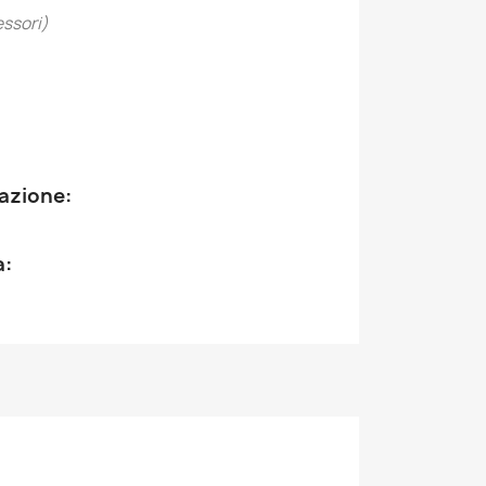
essori)
tazione:
a: