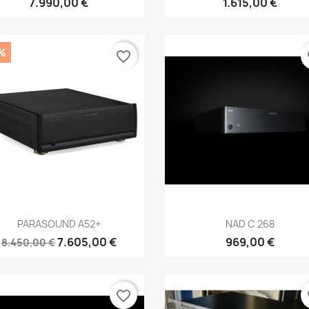
7.990,00 €
1.615,00 €
%
favorite_border
fa
Anteprima
Anteprima


PARASOUND A52+
NAD C 268
7.605,00 €
969,00 €
8.450,00 €
favorite_border
fa