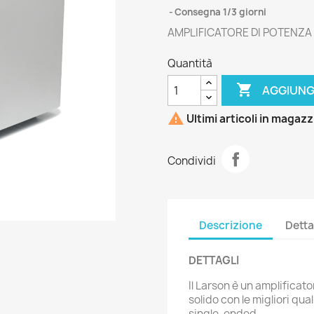
Consegna 1/3 giorni
AMPLIFICATORE DI POTENZA 
Quantità

AGGIUNG

Ultimi articoli in magaz
Condividi
Descrizione
Detta
DETTAGLI
Il Larson è un amplificat
solido con le migliori qua
single-ended.