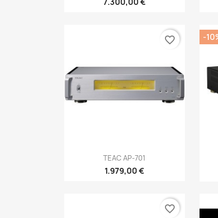
7.300,00 €
-10
favorite_border
Anteprima

TEAC AP-701
1.979,00 €
favorite_border