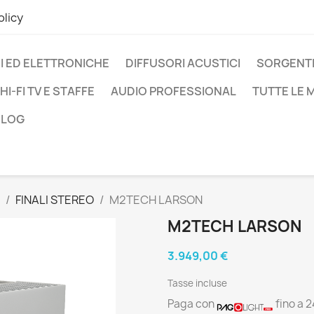
olicy
I ED ELETTRONICHE
DIFFUSORI ACUSTICI
SORGENTI
HI-FI TV E STAFFE
AUDIO PROFESSIONAL
TUTTE LE
BLOG
FINALI STEREO
M2TECH LARSON
M2TECH LARSON
3.949,00 €
Tasse incluse
Paga con
fino a 2