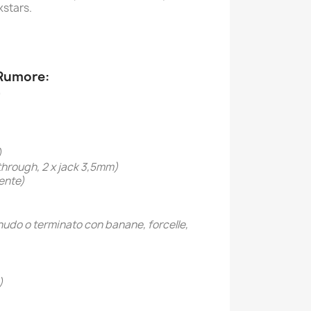
ckstars.
Rumore:
)
)
hrough, 2 x jack 3,5mm)
rente)
nudo o terminato con banane, forcelle,
)