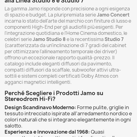
alla Linea Studio 8 e Studio 7
La gamma Jamo risponde con precisione a ogni esigenza
di spazio e budget. La pluripremiata serie
Jamo Concert
incarna lo stato dell'arte del marchio con finiture di lusso e
componenti High-End per gli audiofili più esigenti. Per
l'integrazione quotidiana e l'Home Cinema domestico, le
celebri serie
Jamo Studio 8
e la recentissima
Studio 7
(caratterizzata da un'inclinazione di 7 gradi del cabinet
per ottimizzare l'allineamento temporale dei driver)
offrono un eccezionale rapporto qualità-prezzo. Il
catalogo include eleganti diffusori da pavimento,
compatti diffusori da scaffale, subwoofer attivi ultra-
sottili e sistemi completi certificati Dolby Atmos con
agganci magnetici intelligenti.
Perché Scegliere i Prodotti Jamo su
Stereodrom Hi-Fi?
Design Scandinavo Moderno:
Forme pulite, griglie in
tessuto intrecciato ispirate all'arredamento nordico e
colori naturali che si integrano elegantemente in ogni
salotto.
Esperienza e Innovazione dal 1968:
Quasi