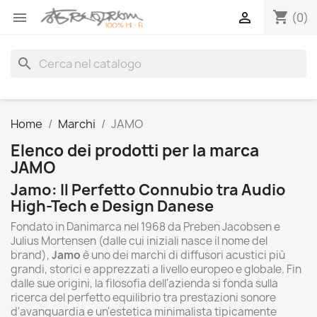
shopping_cart


(0)
search
Home
Marchi
JAMO
Elenco dei prodotti per la marca
JAMO
Jamo: Il Perfetto Connubio tra Audio
High-Tech e Design Danese
Fondato in Danimarca nel 1968 da Preben Jacobsen e
Julius Mortensen (dalle cui iniziali nasce il nome del
brand),
Jamo
è uno dei marchi di diffusori acustici più
grandi, storici e apprezzati a livello europeo e globale. Fin
dalle sue origini, la filosofia dell'azienda si fonda sulla
ricerca del perfetto equilibrio tra prestazioni sonore
d'avanguardia e un'estetica minimalista tipicamente