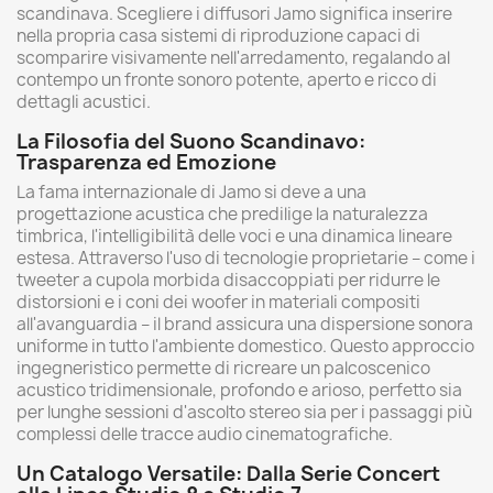
scandinava. Scegliere i diffusori Jamo significa inserire
nella propria casa sistemi di riproduzione capaci di
scomparire visivamente nell'arredamento, regalando al
contempo un fronte sonoro potente, aperto e ricco di
dettagli acustici.
La Filosofia del Suono Scandinavo:
Trasparenza ed Emozione
La fama internazionale di Jamo si deve a una
progettazione acustica che predilige la naturalezza
timbrica, l'intelligibilità delle voci e una dinamica lineare
estesa. Attraverso l'uso di tecnologie proprietarie – come i
tweeter a cupola morbida disaccoppiati per ridurre le
distorsioni e i coni dei woofer in materiali compositi
all'avanguardia – il brand assicura una dispersione sonora
uniforme in tutto l'ambiente domestico. Questo approccio
ingegneristico permette di ricreare un palcoscenico
acustico tridimensionale, profondo e arioso, perfetto sia
per lunghe sessioni d'ascolto stereo sia per i passaggi più
complessi delle tracce audio cinematografiche.
Un Catalogo Versatile: Dalla Serie Concert