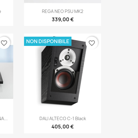
Anteprima

e
REGA NEO PSU MK2
339,00 €
NON DISPONIBILE
favorite_border
favorite_border
Anteprima

A...
DALI ALTECO C-1 Black
405,00 €