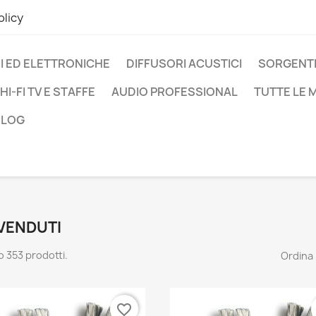
olicy
I ED ELETTRONICHE
DIFFUSORI ACUSTICI
SORGENTI
HI-FI TV E STAFFE
AUDIO PROFESSIONAL
TUTTE LE
BLOG
 VENDUTI
o 353 prodotti.
Ordina 
favorite_border