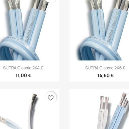
Anteprima
Anteprima


SUPRA Classic 2X4.0
SUPRA Classic 2X6.0
11,00 €
14,60 €
favorite_border