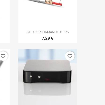
Anteprima

QED PERFORMANCE XT 25
7,29 €
favorite_border
favorite_border