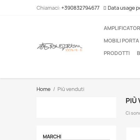
Chiamaci:
+390832794677
Data usage p
AMPLIFICATOR
MOBILI PORTA 
PRODOTTI
Home
Più venduti
PIÙ
Ci son
MARCHI