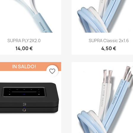
Anteprima
Anteprima


SUPRA PLY 2X2.0
SUPRA Classic 2x1.6
14,00 €
4,50 €
IN SALDO!
favorite_border