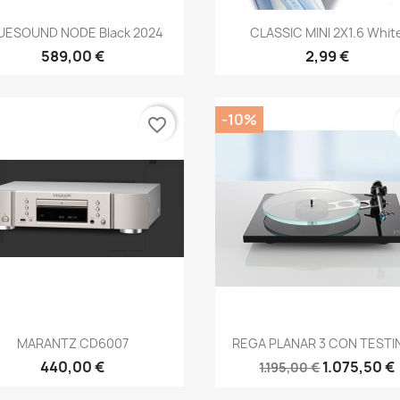
Anteprima
Anteprima


UESOUND NODE Black 2024
CLASSIC MINI 2X1.6 Whit
589,00 €
2,99 €
-10%
favorite_border
Anteprima
Anteprima


MARANTZ CD6007
REGA PLANAR 3 CON TESTIN
440,00 €
1.075,50 €
1.195,00 €