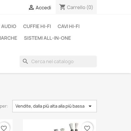
shopping_cart

Carrello
(0)
Accedi
 AUDIO
CUFFIE HI-FI
CAVI HI-FI
 MARCHE
SISTEMI ALL-IN-ONE
search

per:
Vendite, dalla più alta alla più bassa
favorite_border
favorite_border