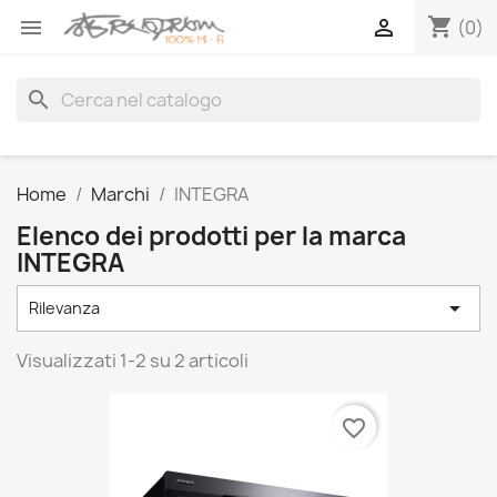
shopping_cart


(0)
search
Home
Marchi
INTEGRA
Elenco dei prodotti per la marca
INTEGRA

Rilevanza
Visualizzati 1-2 su 2 articoli
favorite_border