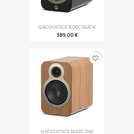
Q ACOUSTICS 3020C BLACK
389,00 €
favorite_border
Q ACOUSTICS 3020C OAK