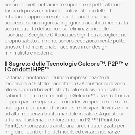
sonore di livello nettamente superiore rispetto alla loro
fascia di prezzo, sfidando i colossi storici dell'hi-fi.
Rifiutando approcci esoterici, il brand basa il suo
successo su una rigorosa ingegneria acustica incentrata
sulla neutralità del suono e sull'eliminazione delle
risonanze. Scegliere Q Acoustics significa accogliere nel
proprio salotto un fronte sonoro eccezionalmente pulito,
arioso e tridimensionale, racchiuso in un design
minimalista e moderno.
Il Segreto delle Tecnologie Gelcore™, P2P™ e
i Condotti HPE™
La fama planetaria e il numero impressionante di
recensioni a "5 stelle" raccolte da Q Acoustics si devono
allo sviluppo di brevetti strutturali esclusivi applicati ai
cabinet. Il primo è la tecnologia
Gelcore™
, una struttura a
doppia parete separata da un adesivo speciale che non si
asciuga mai, capace di assorbire e dissipare le vibrazioni
ad alta frequenza trasformandole in calore. A questo si
affianca il sistema di rinforzo interno
P2P™ (Point to
Point)
, sintonizzato tramite analisi computerizzata per
irrigidire i punti critici del mobile ed evitare risonanze