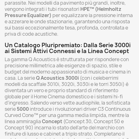
parassite. Nei modelli da pavimento più grandi, inoltre,
vengono integrati i tubi risonatori
HPE™ (Helmholtz
Pressure Equalizer)
per equalizzare la pressione interna
e azzerare le onde stazionarie, garantendo una risposta
sui bassi eccezionalmente tesa, profonda, controllata e
priva di code acustiche.
Un Catalogo Pluripremiato: Dalla Serie 3000i
ai Sistemi Attivi Connessi e la Linea Concept
La gamma Q Acoustics è strutturata per rispondere con
precisione millimetrica alle esigenze di spazio, stile e
budget del moderno appassionato di musica e cinema in
casa. La serie
Q Acoustics 3000i
(con i celeberrimi
modelli da scaffale 3010i, 3020i, 3030i e le torri 3050i) è
diventata un vero e proprio standard di riferimento
globale per il Home Cinema domestico e i sistemi hi-fi
d'ingresso. Salendo verso vette audiophile, la sofisticata
serie
5000
introduce i rivoluzionari driver C3 Continuous
Curved Cone™ per una gamma media limpida, mentre la
linea ammiraglia
Concept
(Concept 30, Concept 50 e
Concept 90) incarna lo stato dell'arte del marchio con
finiture di lusso e cabinet a triplo strato. Completano il