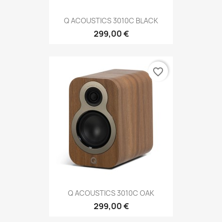
Q ACOUSTICS 3010C BLACK
299,00 €
favorite_border
Q ACOUSTICS 3010C OAK
299,00 €