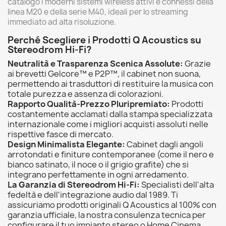
catalogo i moderni sistemi wireless attivi e connessi della
linea M20 e della serie M40, ideali per lo streaming
immediato ad alta risoluzione.
Perché Scegliere i Prodotti Q Acoustics su
Stereodrom Hi-Fi?
Neutralità e Trasparenza Scenica Assolute:
Grazie
ai brevetti Gelcore™ e P2P™, il cabinet non suona,
permettendo ai trasduttori di restituire la musica con
totale purezza e assenza di colorazioni.
Rapporto Qualità-Prezzo Pluripremiato:
Prodotti
costantemente acclamati dalla stampa specializzata
internazionale come i migliori acquisti assoluti nelle
rispettive fasce di mercato.
Design Minimalista Elegante:
Cabinet dagli angoli
arrotondati e finiture contemporanee (come il nero e
bianco satinato, il noce o il grigio grafite) che si
integrano perfettamente in ogni arredamento.
La Garanzia di Stereodrom Hi-Fi:
Specialisti dell'alta
fedeltà e dell'integrazione audio dal 1989. Ti
assicuriamo prodotti originali Q Acoustics al 100% con
garanzia ufficiale, la nostra consulenza tecnica per
configurare il tuo impianto stereo o Home Cinema