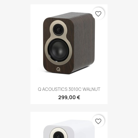
favorite_border
Q ACOUSTICS 3010C WALNUT
299,00 €
favorite_border