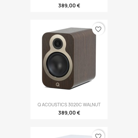
389,00 €
favorite_border
Q ACOUSTICS 3020C WALNUT
389,00 €
favorite_border