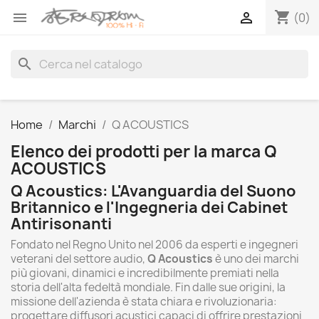
shopping_cart


(0)
search
Home
Marchi
Q ACOUSTICS
Elenco dei prodotti per la marca Q
ACOUSTICS
Q Acoustics: L'Avanguardia del Suono
Britannico e l'Ingegneria dei Cabinet
Antirisonanti
Fondato nel Regno Unito nel 2006 da esperti e ingegneri
veterani del settore audio,
Q Acoustics
è uno dei marchi
più giovani, dinamici e incredibilmente premiati nella
storia dell'alta fedeltà mondiale. Fin dalle sue origini, la
missione dell'azienda è stata chiara e rivoluzionaria:
progettare diffusori acustici capaci di offrire prestazioni