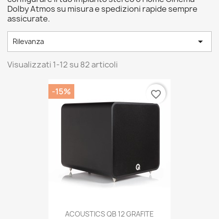
Dolby Atmos su misura e spedizioni rapide sempre
assicurate.

Rilevanza
Visualizzati 1-12 su 82 articoli
-15%
favorite_border
ACOUSTICS QB 12 GRAFITE