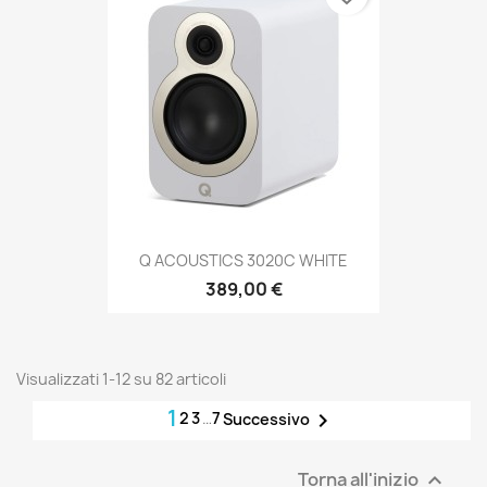
Q ACOUSTICS 3020C WHITE
389,00 €
Visualizzati 1-12 su 82 articoli
1
2
3
…
7

Successivo
Torna all'inizio
