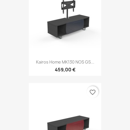
Kairos Home MK130 NOS GS...
459,00 €
favorite_border