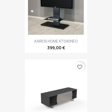
KAIROS HOME KT090NEO
399,00 €
favorite_border