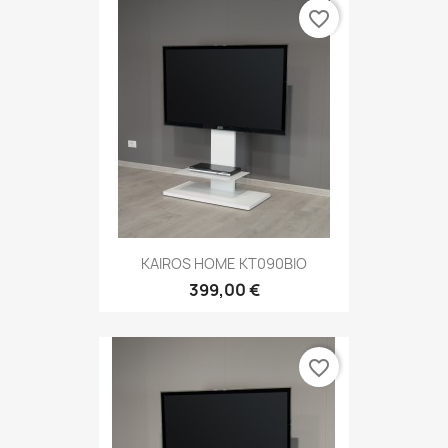
favorite_border
KAIROS HOME KT090BIO
399,00 €
favorite_border