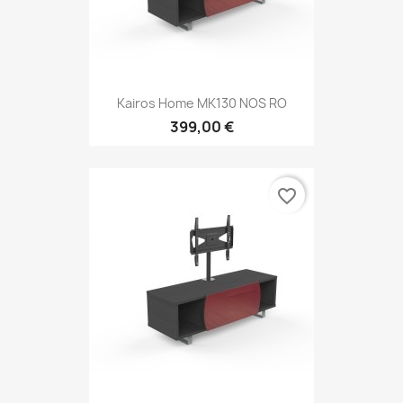
Kairos Home MK130 NOS RO
399,00 €
favorite_border