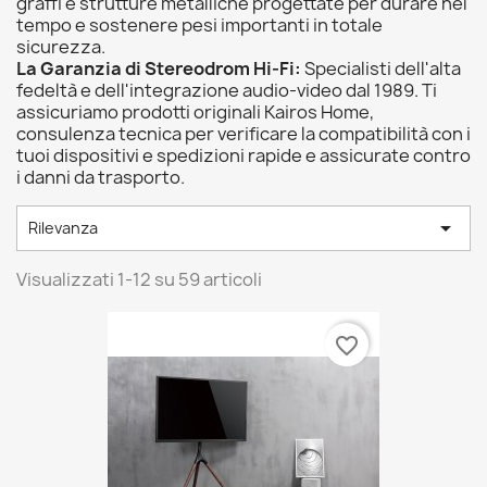
graffi e strutture metalliche progettate per durare nel
tempo e sostenere pesi importanti in totale
sicurezza.
La Garanzia di Stereodrom Hi-Fi:
Specialisti dell'alta
fedeltà e dell'integrazione audio-video dal 1989. Ti
assicuriamo prodotti originali Kairos Home,
consulenza tecnica per verificare la compatibilità con i
tuoi dispositivi e spedizioni rapide e assicurate contro
i danni da trasporto.

Rilevanza
Visualizzati 1-12 su 59 articoli
favorite_border