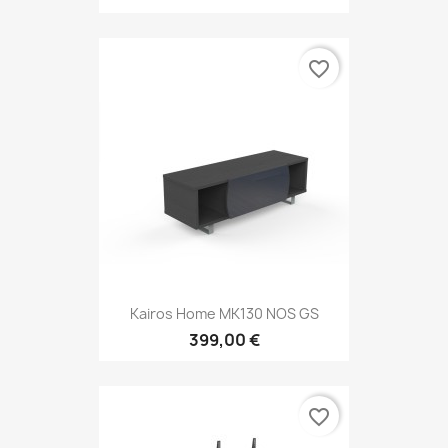
favorite_border
Kairos Home MK130 NOS GS
399,00 €
favorite_border