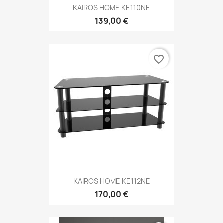
KAIROS HOME KE110NE
139,00 €
favorite_border
KAIROS HOME KE112NE
170,00 €