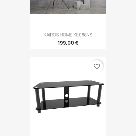
KAIROS HOME KE088NS
199,00 €
favorite_border