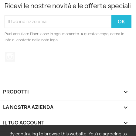
Ricevi le nostre novità e le offerte speciali
Puoi annullare l'iscrizione in ogni momento. A questo scopo, cerca le
info di contatto nelle note legali.
Instagram
PRODOTTI

LA NOSTRA AZIENDA

IL TUO ACCOUNT

By continuing to browse this website, You’re agreeing to