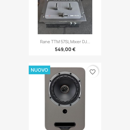
Rane TTM 57SL Mixer DJ...
549,00 €
NUOVO
favorite_border