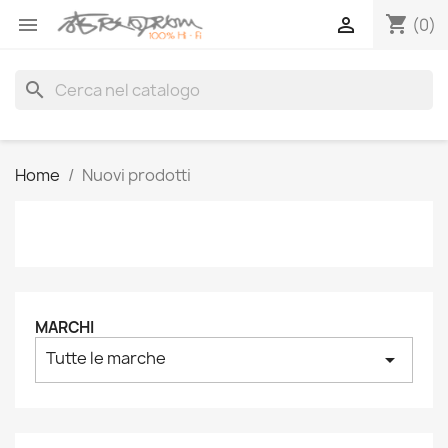
shopping_cart


(0)
search
Home
Nuovi prodotti
MARCHI
Tutte le marche
arrow_drop_down