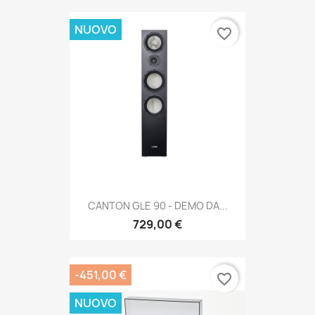
NUOVO
favorite_border
CANTON GLE 90 - DEMO DA...
729,00 €
-451,00 €
favorite_border
NUOVO