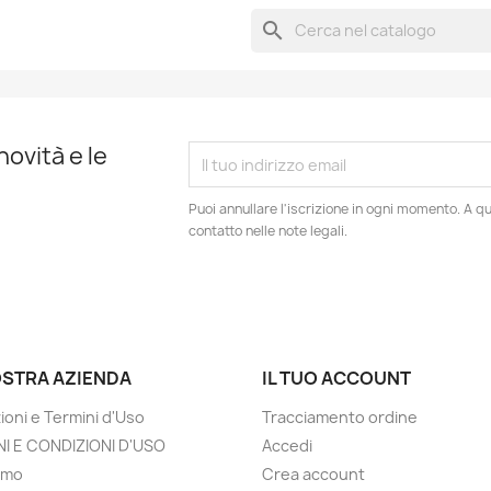
search
novità e le
Puoi annullare l'iscrizione in ogni momento. A qu
contatto nelle note legali.
OSTRA AZIENDA
IL TUO ACCOUNT
ioni e Termini d'Uso
Tracciamento ordine
I E CONDIZIONI D'USO
Accedi
amo
Crea account