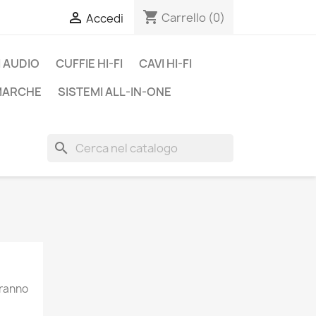
shopping_cart

Carrello
(0)
Accedi
 AUDIO
CUFFIE HI-FI
CAVI HI-FI
 MARCHE
SISTEMI ALL-IN-ONE
search
aranno