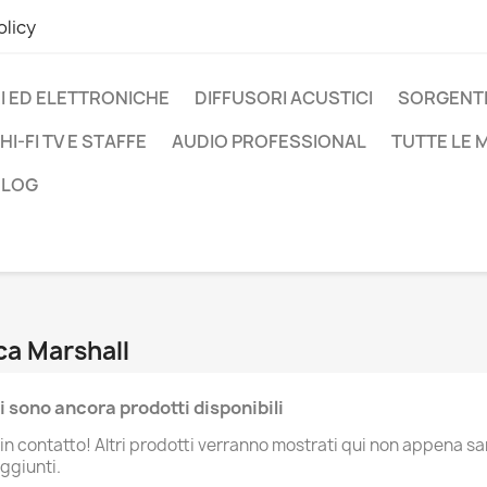
olicy
I ED ELETTRONICHE
DIFFUSORI ACUSTICI
SORGENTI
HI-FI TV E STAFFE
AUDIO PROFESSIONAL
TUTTE LE
BLOG
ca Marshall
i sono ancora prodotti disponibili
in contatto! Altri prodotti verranno mostrati qui non appena s
aggiunti.