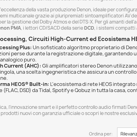
eccellenza della vasta produzione Denon, ideale per configurare 
temi multicanale grazie ai pluripremiati sintoamplificatori AV de
er la gestione del Dolby Atmos e del DTS:X. Per gli amanti dell'a
enon PMA
, i lettori CD/SACD della serie
DCD
, i sistemi compatti
rocessing, Circuiti High-Current ed Ecosistema 
cessing Plus:
Un sofisticato algoritmo proprietario di Denon 
zioni perse durante la registrazione digitale, garantendo u
 analogico puro.
gh Current (AHC):
Gli amplificatori stereo Denon utilizzano
ngola, una scelta ingegneristica che assicura un controllo e
one.
rma HEOS® Built-in:
L'ecosistema di rete HEOS integrato
e (FLAC, DSD) da Tidal, Spotify e Qobuz in tutta la casa, co
, l'innovazione smart e il perfetto controllo audio firmati Den
i prodotti nuovi con garanzia ufficiale o scopri le nostre esclu
.
Ordina per:
Rilevan