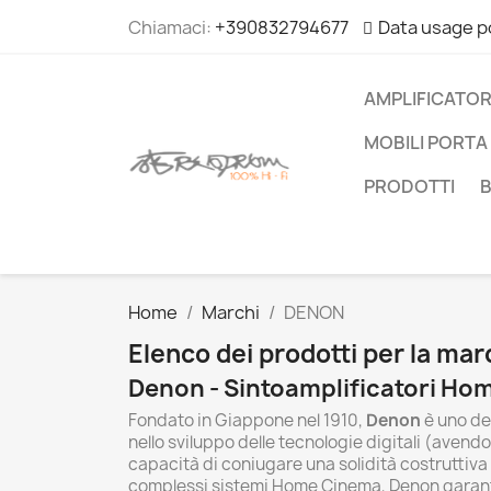
Chiamaci:
+390832794677
Data usage p
AMPLIFICATOR
MOBILI PORTA 
PRODOTTI
Home
Marchi
DENON
Elenco dei prodotti per la m
Denon - Sintoamplificatori Hom
Fondato in Giappone nel 1910,
Denon
è uno dei
nello sviluppo delle tecnologie digitali (avend
capacità di coniugare una solidità costruttiva 
complessi sistemi Home Cinema, Denon garanti