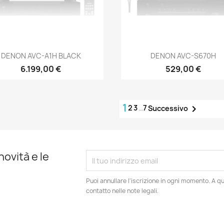
Anteprima
Anteprima


DENON AVC-A1H BLACK
DENON AVC-S670H
6.199,00 €
529,00 €
1
2
3
…
7

Successivo
novità e le
Puoi annullare l'iscrizione in ogni momento. A qu
contatto nelle note legali.