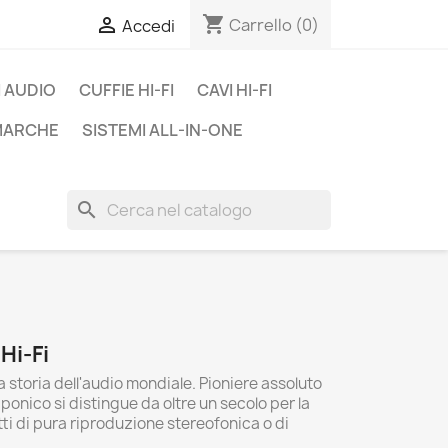
shopping_cart

Carrello
(0)
Accedi
 AUDIO
CUFFIE HI-FI
CAVI HI-FI
 MARCHE
SISTEMI ALL-IN-ONE
search
Hi-Fi
 storia dell'audio mondiale. Pioniere assoluto
ponico si distingue da oltre un secolo per la
tti di pura riproduzione stereofonica o di