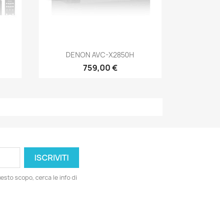
Anteprima

DENON AVC-X2850H
759,00 €
esto scopo, cerca le info di