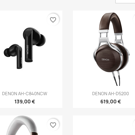
favorite_border
Anteprima
Anteprima


DENON AH-C840NCW
DENON AH-D5200
139,00 €
619,00 €
favorite_border