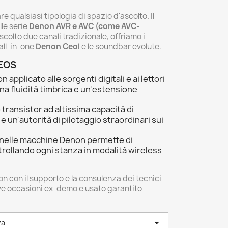
qualsiasi tipologia di spazio d'ascolto. Il
lle serie
Denon AVR e AVC (come AVC-
scolto due canali tradizionale, offriamo i
 all-in-one
Denon Ceol
e le soundbar evolute.
HEOS
applicato alle sorgenti digitali e ai lettori
na fluidità timbrica e un'estensione
 transistor ad altissima capacità di
 un'autorità di pilotaggio straordinari sui
 nelle macchine Denon permette di
ntrollando ogni stanza in modalità wireless
on con il supporto e la consulenza dei tecnici
sive occasioni ex-demo e usato garantito

za