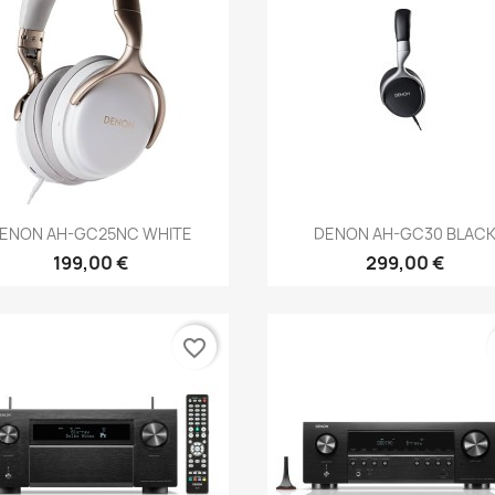
Anteprima
Anteprima


ENON AH-GC25NC WHITE
DENON AH-GC30 BLAC
199,00 €
299,00 €
favorite_border