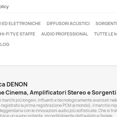
olicy
I ED ELETTRONICHE
DIFFUSORI ACUSTICI
SORGENTI
HI-FI TV E STAFFE
AUDIO PROFESSIONAL
TUTTE LE
BLOG
arca DENON
e Cinema, Amplificatori Stereo e Sorgenti 
 marchi più longevi, influenti e tecnologicamente avanzati nella
o registrato la prima registrazione PCM al mondo), il marchio nip
leggendaria con le innovazioni audio più sofisticate. Che si tra
sce un suono potente, incredibilmente dettagliato e fedele.