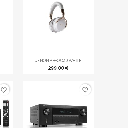
Anteprima

K
DENON AH-GC30 WHITE
299,00 €
favorite_border
favorite_border