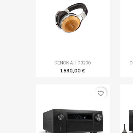
Anteprima

DENON AH-D9200
D
1.530,00 €
favorite_border