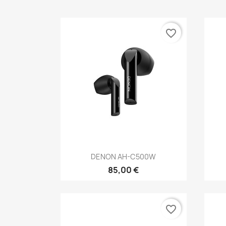
favorite_border
Anteprima

DENON AH-C500W
85,00 €
favorite_border