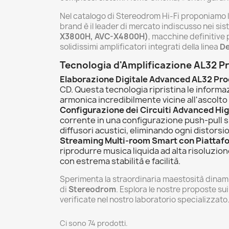
Nel catalogo di Stereodrom Hi-Fi proponiamo l'
brand è il leader di mercato indiscusso nei sis
X3800H, AVC-X4800H)
, macchine definitive p
solidissimi amplificatori integrati della linea
D
Tecnologia d'Amplificazione AL32 P
Elaborazione Digitale Advanced AL32 Pro
CD. Questa tecnologia ripristina le informa
armonica incredibilmente vicine all'ascolto
Configurazione dei Circuiti Advanced Hi
corrente in una configurazione push-pull si
diffusori acustici, eliminando ogni distorsi
Streaming Multi-room Smart con Piattafo
riprodurre musica liquida ad alta risoluzion
con estrema stabilità e facilità.
Sperimenta la straordinaria maestosità dinamica
di
Stereodrom
. Esplora le nostre proposte su
verificate nel nostro laboratorio specializzato
Ci sono 74 prodotti.