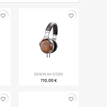
favorite_border
favorite_border
Anteprima

DENON AH-D7200
710,00 €
favorite_border
favorite_border