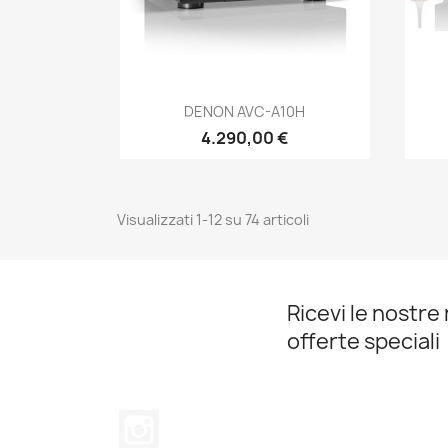
Anteprima

DENON AVC-A10H
4.290,00 €
Visualizzati 1-12 su 74 articoli
Ricevi le nostre 
offerte speciali
Instagram