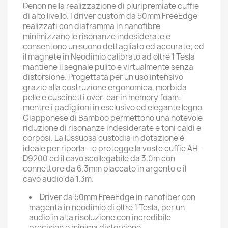
Denon nella realizzazione di pluripremiate cuffie
di alto livello. I driver custom da 50mm FreeEdge
realizzati con diaframma in nanofibre
minimizzano le risonanze indesiderate e
consentono un suono dettagliato ed accurate; ed
il magnete in Neodimio calibrato ad oltre 1 Tesla
mantiene il segnale pulito e virtualmente senza
distorsione. Progettata per un uso intensivo
grazie alla costruzione ergonomica, morbida
pelle e cuscinetti over-ear in memory foam;
mentre i padiglioni in esclusivo ed elegante legno
Giapponese di Bamboo permettono una notevole
riduzione di risonanze indesiderate e toni caldi e
corposi. La lussuosa custodia in dotazione è
ideale per riporla – e protegge la voste cuffie AH-
D9200 ed il cavo scollegabile da 3.0m con
connettore da 6.3mm placcato in argento e il
cavo audio da 1.3m.
Driver da 50mm FreeEdge in nanofiber con
magenta in neodimio di oltre 1 Tesla, per un
audio in alta risoluzione con incredibile
precision e minima distorsione