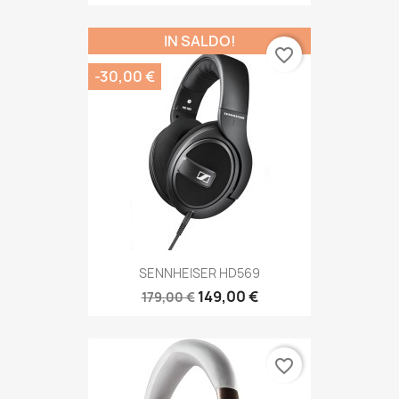
IN SALDO!
favorite_border
-30,00 €
SENNHEISER HD569
149,00 €
179,00 €
favorite_border