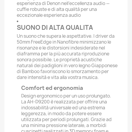
esperienza di Denon nell’eccellenza audio —
cuffie robuste e di alta qualità per una
eccezionale esperienza audio
SUONO DI ALTA QUALITA
Un suono che supera le aspettative. I driver da
50mm FreeEdge in Nanofibre minimizzano le
risonanze e le distorsioni indesiderate nel
diaframma per la più accurata riproduzione
sonora possibile. Le proprietà acustiche
naturali dei padiglioni in vero legno Giapponese
di Bamboo favoriscono lo smorzamento per
dare intensità e vita alla vostra musica.
Comfort ed ergonomia
Design ergonomico per un uso prolungato.
La AH-D9200 è realizzata per offrire una
indossabilità universale ed una estrema
leggerezza, in modo da potere essere
utilizzata per periodi prolungati. Grazie ad
una minima pressione laterale, a morbidi
cuscinetti realizzati in 3D memory foam e