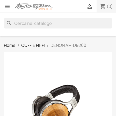
shopping_cart


(0)
search
Home
CUFFIE HI-FI
DENON AH-D9200