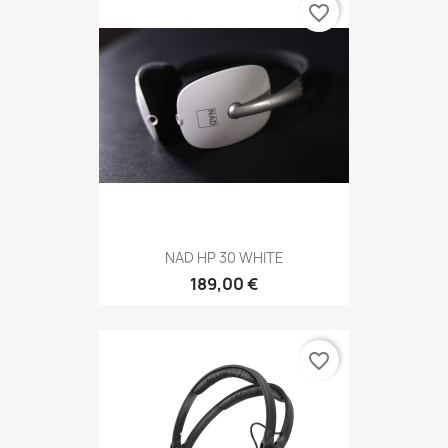
favorite_border
NAD HP 30 WHITE
189,00 €
favorite_border