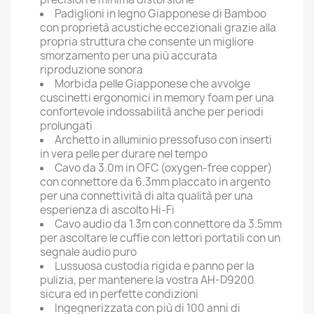
Padiglioni in legno Giapponese di Bamboo
con proprietà acustiche eccezionali grazie alla
propria struttura che consente un migliore
smorzamento per una più accurata
riproduzione sonora
Morbida pelle Giapponese che avvolge
cuscinetti ergonomici in memory foam per una
confortevole indossabilità anche per periodi
prolungati
Archetto in alluminio pressofuso con inserti
in vera pelle per durare nel tempo
Cavo da 3.0m in OFC (oxygen-free copper)
con connettore da 6.3mm placcato in argento
per una connettività di alta qualità per una
esperienza di ascolto Hi-Fi
Cavo audio da 1.3m con connettore da 3.5mm
per ascoltare le cuffie con lettori portatili con un
segnale audio puro
Lussuosa custodia rigida e panno per la
pulizia, per mantenere la vostra AH-D9200
sicura ed in perfette condizioni
Ingegnerizzata con più di 100 anni di