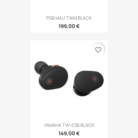
PSB M4U TWM BLACK
199,00 €
favorite_border
YAMAHA TW-E5B BLACK
149,00 €