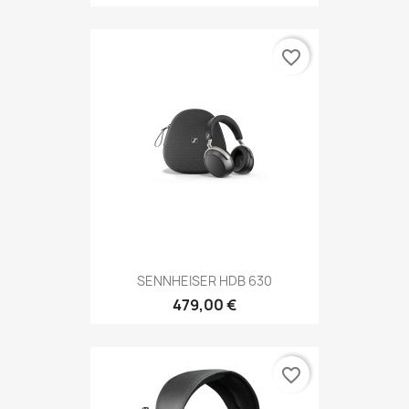
favorite_border
SENNHEISER HDB 630
479,00 €
favorite_border