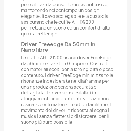
pelle utilizzata consente un uso intensivo,
mantenendo nel contempo un design
elegante. Il cavo scollegabile e la custodia
assicurano che le cuffie AH-D9200
permettano un suono ed un comfort di alta
qualità nel tempo.
Driver Freeedge Da 50mm In
Nanofibre
Le cuffie AH-D9200 usano driver FreeEdge
da 50mm realizzati in Giappone. Costruiti
con materiali scelti per la loro rigidità e peso
contenuto, i driver FreeEdge minimizzano le
risonanze indesiderate nel diaframma per
una riproduzione sonora accurata e
dettagliata. I driver sono installati in
alloggiamenti smorzanti anti-vibrazioni in
resina. Questi materiali morbidi facilitano il
movimento dei driver in risposta ai segnali
musicali senza flettersi o distorcere, per il
suono più puro possibile.