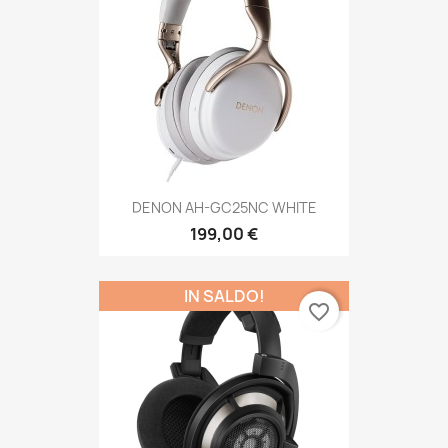
DENON AH-GC25NC WHITE
199,00 €
IN SALDO!
favorite_border