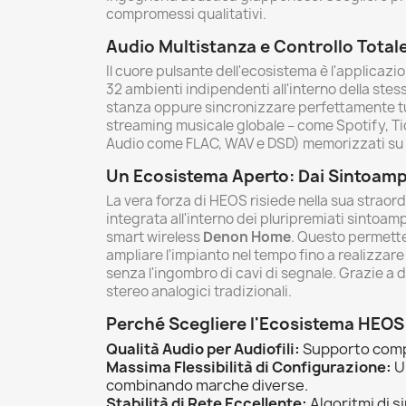
compromessi qualitativi.
Audio Multistanza e Controllo Total
Il cuore pulsante dell'ecosistema è l'applicazi
32 ambienti indipendenti all'interno della stes
stanza oppure sincronizzare perfettamente tutti 
streaming musicale globale – come Spotify, Tid
Audio come FLAC, WAV e DSD) memorizzati su s
Un Ecosistema Aperto: Dai Sintoampl
La vera forza di HEOS risiede nella sua straord
integrata all'interno dei pluripremiati sintoamp
smart wireless
Denon Home
. Questo permette 
ampliare l'impianto nel tempo fino a realizza
senza l'ingombro di cavi di segnale. Grazie a d
stereo analogici tradizionali.
Perché Scegliere l'Ecosistema HEOS
Qualità Audio per Audiofili:
Supporto comple
Massima Flessibilità di Configurazione:
Un
combinando marche diverse.
Stabilità di Rete Eccellente:
Algoritmi di s