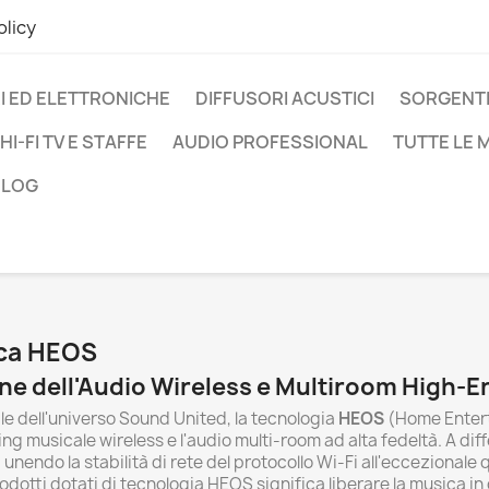
olicy
I ED ELETTRONICHE
DIFFUSORI ACUSTICI
SORGENTI
HI-FI TV E STAFFE
AUDIO PROFESSIONAL
TUTTE LE
BLOG
rca HEOS
ne dell'Audio Wireless e Multiroom High-E
e dell'universo Sound United, la tecnologia
HEOS
(Home Entert
ing musicale wireless e l'audio multi-room ad alta fedeltà. A d
ndo la stabilità di rete del protocollo Wi-Fi all'eccezionale q
otti dotati di tecnologia HEOS significa liberare la musica in o