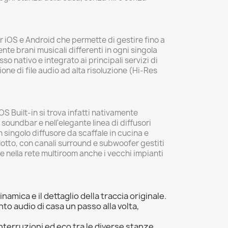
er iOS e Android che permette di gestire fino a
nte brani musicali differenti in ogni singola
o nativo e integrato ai principali servizi di
ne di file audio ad alta risoluzione (Hi-Res
S Built-in si trova infatti nativamente
 soundbar e nell'elegante linea di diffusori
 singolo diffusore da scaffale in cucina e
otto, con canali surround e subwoofer gestiti
re nella rete multiroom anche i vecchi impianti
mica e il dettaglio della traccia originale.
 audio di casa un passo alla volta,
nterruzioni ed eco tra le diverse stanze.