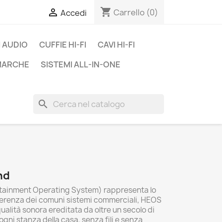
shopping_cart

Carrello
(0)
Accedi
 AUDIO
CUFFIE HI-FI
CAVI HI-FI
 MARCHE
SISTEMI ALL-IN-ONE
search
nd
ainment Operating System) rappresenta lo
ifferenza dei comuni sistemi commerciali, HEOS
ualità sonora ereditata da oltre un secolo di
gni stanza della casa, senza fili e senza