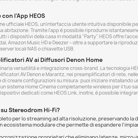
e con l'App HEOS
one ufficiale HEOS, un'interfaccia utente intuitiva disponibile p
sa abitazione. Tramite l'app è possibile riprodurre istantaneame
i dispositivi della casa in modalità "Party". HEOS offre l'access
al, Amazon Music HD e Deezer – oltre a supportare la riproduzio
erver locali NAS o chiavette USB.
ificatori AV ai Diffusori Denon Home
inaria versatilità e integrazione cross-brand. La tecnologia HEO
lificatori AV Denon e Marantz, nei preamplificatori di rete, nelle
di creare configurazioni su misura: puoi iniziare installando un
re un sistema Home Cinema completamente wireless per il tuo sal
ispositivi dedicati come HEOS Link, inoltre, è possibile integra
 su Stereodrom Hi-Fi?
to per lo streaming ad alta risoluzione, preservando la dina
 ecosistema modulare che permette di espandere l'impianto
incronizzazione proprietari che eliminano latenze, micro-i