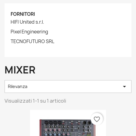
FORNITORI
HIFI United s.r.l.
Pixel Engineering
TECNOFUTURO SRL
MIXER

Rilevanza
Visualizzati 1-1 su 1 articoli
favorite_border