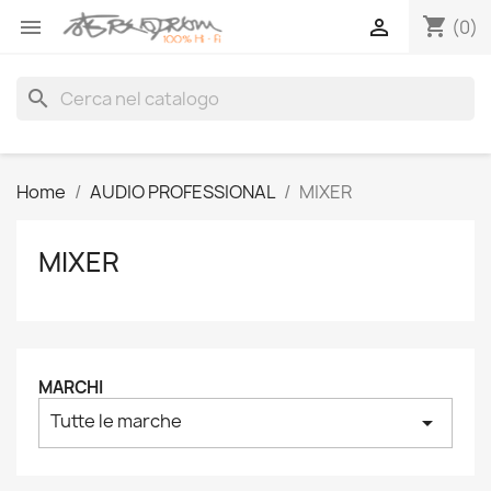
shopping_cart


(0)
search
Home
AUDIO PROFESSIONAL
MIXER
MIXER
MARCHI
Tutte le marche
arrow_drop_down