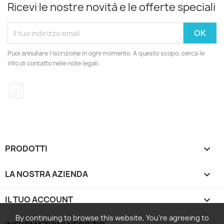
Ricevi le nostre novità e le offerte speciali
Puoi annullare l'iscrizione in ogni momento. A questo scopo, cerca le
info di contatto nelle note legali.
Instagram
PRODOTTI

LA NOSTRA AZIENDA

IL TUO ACCOUNT

By continuing to browse this website, You’re agreeing to