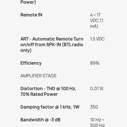
Power)
Remote IN
4 ÷ 17
VDC (1
mA)
ART - Automatic Remote Turn
1.5 VDC
on/off from SPK-IN (BTL radio
only)
Efficiency
89%
AMPLIFIER STAGE
Distortion - THD @ 100 Hz,
0,01 %
70% Rated Power
Damping factor @ 1 kHz, 1W
350
Bandwidth @ -3 dB
10 Hz ÷
500 Hz