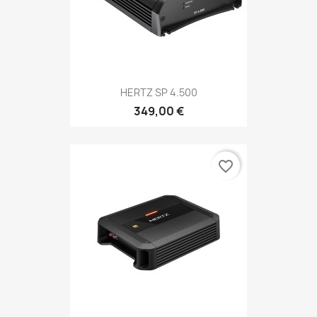
HERTZ SP 4.500
349,00 €
favorite_border