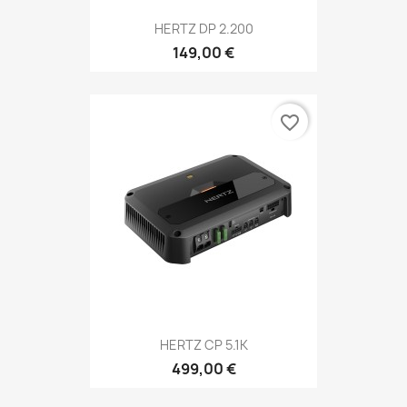
HERTZ DP 2.200
149,00 €
favorite_border
HERTZ CP 5.1K
499,00 €