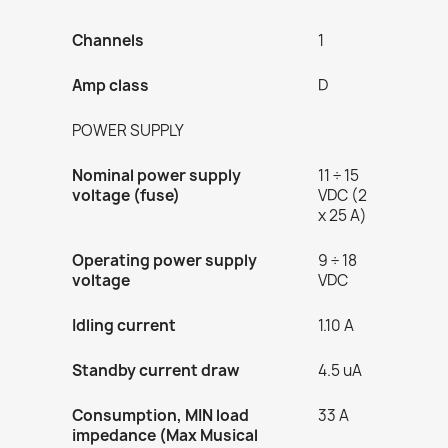
Channels
1
Amp class
D
POWER SUPPLY
Nominal power supply
11 ÷ 15
voltage (fuse)
VDC (2
x 25 A)
Operating power supply
9 ÷ 18
voltage
VDC
Idling current
1.10 A
Standby current draw
4.5 uA
Consumption, MIN load
33 A
impedance (Max Musical