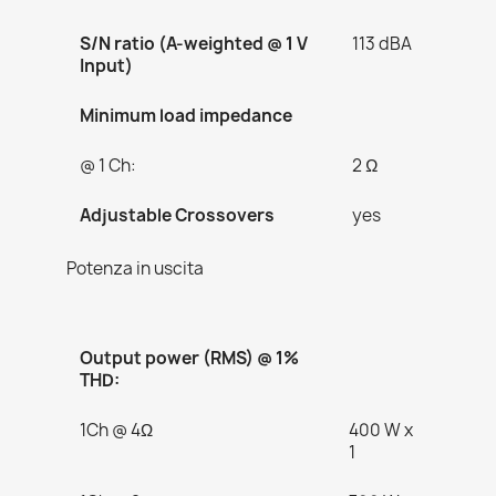
S/N ratio (A-weighted @ 1 V
113 dBA
Input)
Minimum load impedance
@ 1 Ch:
2 Ω
Adjustable Crossovers
yes
Potenza in uscita
Output power (RMS) @ 1%
THD:
1Ch @ 4Ω
400 W x
1