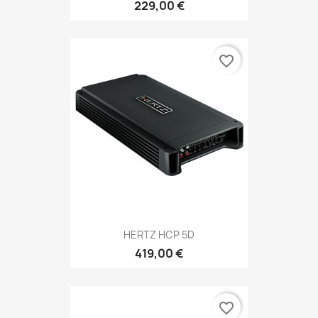
229,00 €
favorite_border
HERTZ HCP 5D
419,00 €
favorite_border