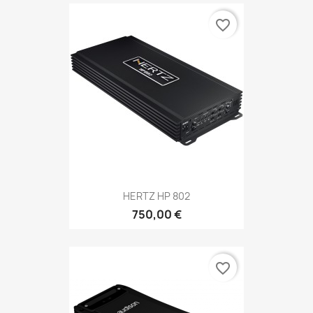
favorite_border
HERTZ HP 802
750,00 €
favorite_border