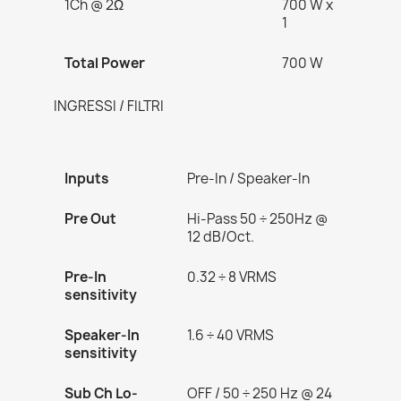
1Ch @ 2Ω
700 W x
1
Total Power
700 W
INGRESSI / FILTRI
Inputs
Pre-In / Speaker-In
Pre Out
Hi-Pass 50 ÷ 250Hz @
12 dB/Oct.
Pre-In
0.32 ÷ 8 VRMS
sensitivity
Speaker-In
1.6 ÷ 40 VRMS
sensitivity
Sub Ch Lo-
OFF / 50 ÷ 250 Hz @ 24