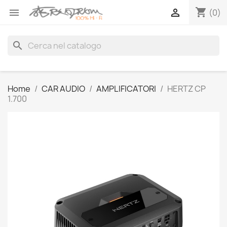
shopping_cart


(0)
search
Home
CAR AUDIO
AMPLIFICATORI
HERTZ CP
1.700