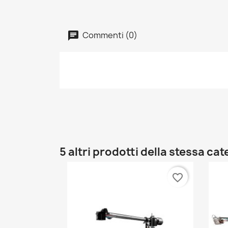
Commenti (0)
5 altri prodotti della stessa cat
favorite_border