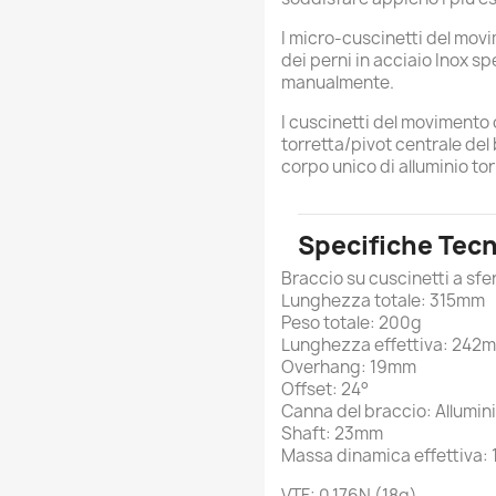
I micro-cuscinetti del movim
dei perni in acciaio Inox sp
manualmente.
I cuscinetti del movimento o
torretta/pivot centrale del
corpo unico di alluminio tor
Specifiche Tec
Braccio su cuscinetti a sfe
Lunghezza totale: 315mm
Peso totale: 200g
Lunghezza effettiva: 242
Overhang: 19mm
Offset: 24°
Canna del braccio: Allumini
Shaft: 23mm
Massa dinamica effettiva: 
VTF: 0.176N (18g)