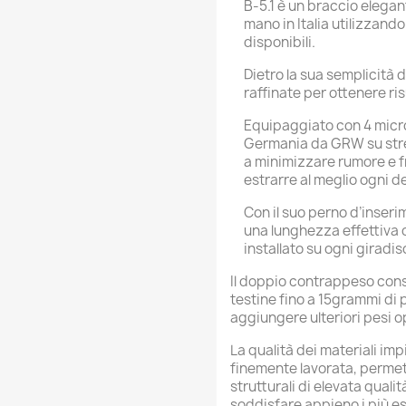
B-5.1 è un braccio elega
mano in Italia utilizzando
disponibili.
Dietro la sua semplicità 
raffinate per ottenere risu
Equipaggiato con 4 micro-
Germania da GRW su stret
a minimizzare rumore e fr
estrarre al meglio ogni de
Con il suo perno d’inseri
una lunghezza effettiva 
installato su ogni giradisc
Il doppio contrappeso cons
testine fino a 15grammi di pe
aggiungere ulteriori pesi o
La qualità dei materiali imp
finemente lavorata, permette
strutturali di elevata quali
soddisfare appieno i più es