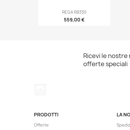
Anteprima

REGA RB330
559,00 €
Ricevi le nostre 
offerte speciali
Instagram
PRODOTTI
LA N
Offerte
Spediz