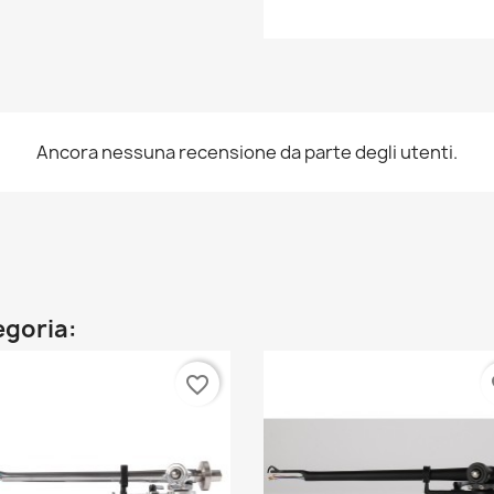
Ancora nessuna recensione da parte degli utenti.
egoria:
favorite_border
fa