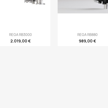
Anteprima
Anteprima


REGA RB3000
REGA RB880
2.019,00 €
989,00 €