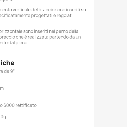
ento verticale del braccio sono inseriti su 
ecificatamente progettati e regolati 
rizzontale sono inseriti nel perno della 
 braccio che è realizzata partendo da un 
nito dal pieno.
niche
ra da 9”
mm
o 6000 rettificato
10g