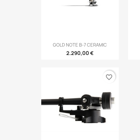
Anteprima

GOLD NOTE B-7 CERAMIC
2.290,00 €
favorite_border