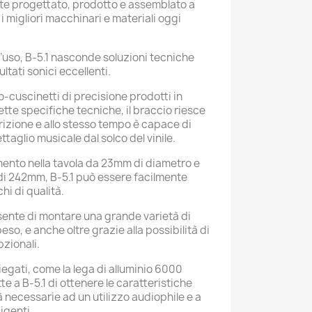
nte progettato, prodotto e assemblato a 
 i migliori macchinari e materiali oggi 
d’uso, B-5.1 nasconde soluzioni tecniche 
ltati sonici eccellenti.
cuscinetti di precisione prodotti in 
te specifiche tecniche, il braccio riesce 
izione e allo stesso tempo è capace di 
ttaglio musicale dal solco del vinile.
mento nella tavola da 23mm di diametro e 
di 242mm, B-5.1 può essere facilmente 
hi di qualità.
ente di montare una grande varietà di 
so, e anche oltre grazie alla possibilità di 
pzionali.
iegati, come la lega di alluminio 6000 
 a B-5.1 di ottenere le caratteristiche 
tà necessarie ad un utilizzo audiophile e a 
igenti.