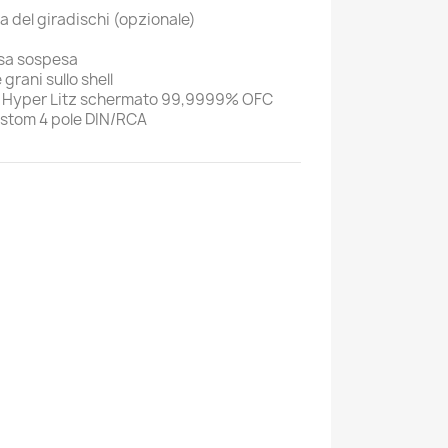
ta del giradischi (opzionale)
ssa sospesa
grani sullo shell
 Hyper Litz schermato 99,9999% OFC
ustom 4 pole DIN/RCA