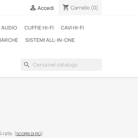
shopping_cart

Carrello
(0)
Accedi
 AUDIO
CUFFIE HI-FI
CAVI HI-FI
 MARCHE
SISTEMI ALL-IN-ONE
search
4 rate.
(
)
SCOPRI DI PIÙ