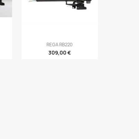
Anteprima

REGA RB220
309,00 €