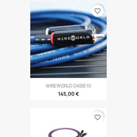
favorite_border
WIREWORLD OASIS 10
145,00 €
favorite_border