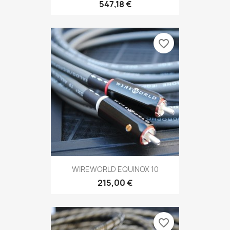
547,18 €
favorite_border
WIREWORLD EQUINOX 10
215,00 €
favorite_border