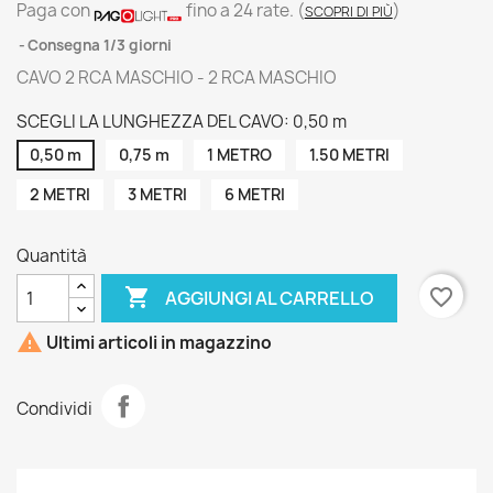
Paga con
fino a 24 rate.
(
)
SCOPRI DI PIÙ
Consegna 1/3 giorni
CAVO 2 RCA MASCHIO - 2 RCA MASCHIO
SCEGLI LA LUNGHEZZA DEL CAVO: 0,50 m
0,50 m
0,75 m
1 METRO
1.50 METRI
2 METRI
3 METRI
6 METRI
Quantità

favorite_border
AGGIUNGI AL CARRELLO

Ultimi articoli in magazzino
Condividi