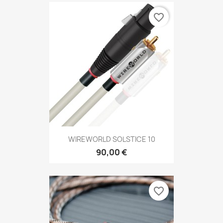
favorite_border
WIREWORLD SOLSTICE 10
90,00 €
favorite_border