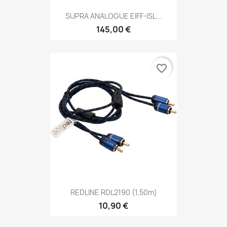
SUPRA ANALOGUE EIFF-ISL...
145,00 €
favorite_border
REDLINE RDL2190 (1,50m)
10,90 €