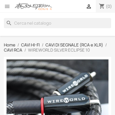
shopping_cart


(0)
search
Home
CAVI HI-FI
CAVI DI SEGNALE (RCA e XLR)
CAVI RCA
WIREWORLD SILVER ECLIPSE 10