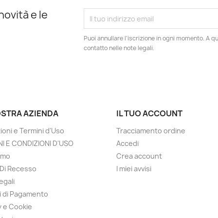
novità e le
Puoi annullare l'iscrizione in ogni momento. A qu
contatto nelle note legali.
OSTRA AZIENDA
IL TUO ACCOUNT
ioni e Termini d'Uso
Tracciamento ordine
I E CONDIZIONI D'USO
Accedi
amo
Crea account
o Di Recesso
I miei avvisi
egali
 di Pagamento
y e Cookie