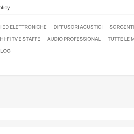
olicy
I ED ELETTRONICHE
DIFFUSORI ACUSTICI
SORGENTI
HI-FI TV E STAFFE
AUDIO PROFESSIONAL
TUTTE LE
BLOG