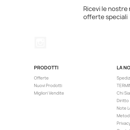
Ricevi le nostre 
offerte speciali
Instagram
PRODOTTI
LA N
Offerte
Spediz
Nuovi Prodotti
TERMIN
Migliori Vendite
Chi Si
Diritt
Note L
Metodi
Privac