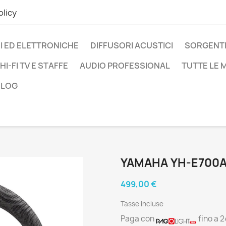
olicy
I ED ELETTRONICHE
DIFFUSORI ACUSTICI
SORGENTI
HI-FI TV E STAFFE
AUDIO PROFESSIONAL
TUTTE LE
BLOG
YAMAHA YH-E700
499,00 €
Tasse incluse
Paga con
fino a 2