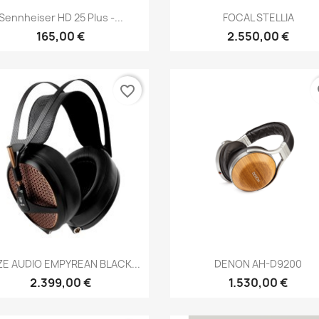
Anteprima
Anteprima


Sennheiser HD 25 Plus -...
FOCAL STELLIA
165,00 €
2.550,00 €
favorite_border
fa
Anteprima
Anteprima


E AUDIO EMPYREAN BLACK...
DENON AH-D9200
2.399,00 €
1.530,00 €