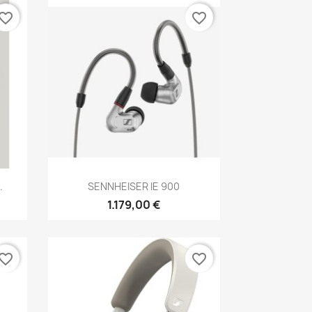
vorite_border
favorite_border
Anteprima

.
SENNHEISER IE 900
1.179,00 €
vorite_border
favorite_border