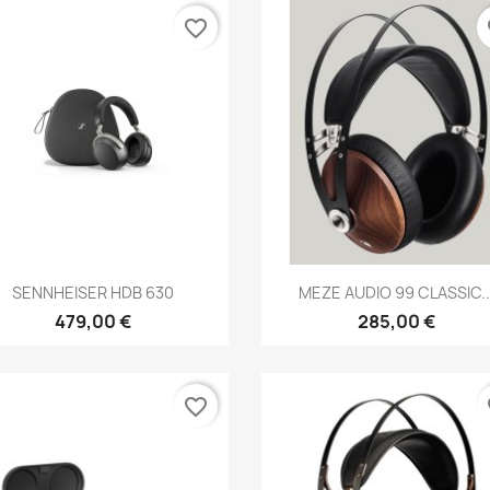
favorite_border
fa
Anteprima
Anteprima


SENNHEISER HDB 630
MEZE AUDIO 99 CLASSIC..
479,00 €
285,00 €
favorite_border
fa