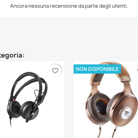
Ancora nessuna recensione da parte degli utenti.
ategoria:
NON DISPONIBILE
favorite_border
fa