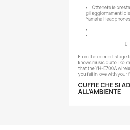
Ottenete le presta
gli aggiornamenti dis
Yamaha Headphones C
From the concert stage t
knows music quite like Ya
that the YH-E700A wire
you fall in love with your 
CUFFIE CHE SI A
ALL'AMBIENTE