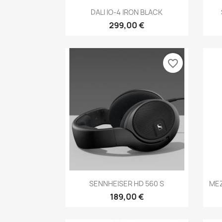
Anteprima

DALI IO-4 IRON BLACK
299,00 €
favorite_border
Anteprima

SENNHEISER HD 560 S
MEZ
189,00 €