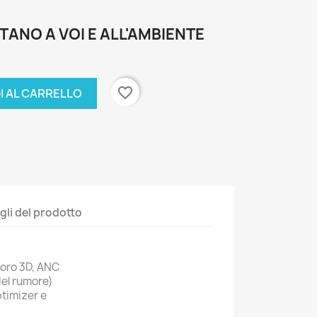
TANO A VOI E ALL'AMBIENTE
favorite_border
I AL CARRELLO
gli del prodotto
oro 3D, ANC
del rumore)
timizer e