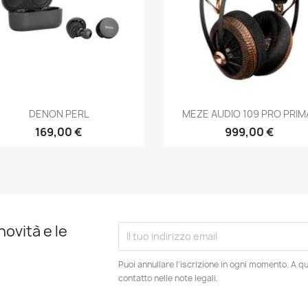
Anteprima
Anteprima


DENON PERL
MEZE AUDIO 109 PRO PRIM
169,00 €
999,00 €
novità e le
Puoi annullare l'iscrizione in ogni momento. A qu
contatto nelle note legali.