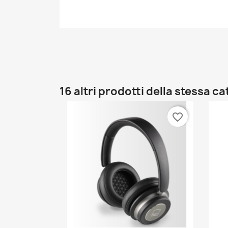
16 altri prodotti della stessa c
favorite_border