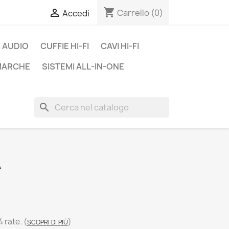
shopping_cart

Carrello
(0)
Accedi
 AUDIO
CUFFIE HI-FI
CAVI HI-FI
 MARCHE
SISTEMI ALL-IN-ONE
search
A
4 rate.
(
)
SCOPRI DI PIÙ