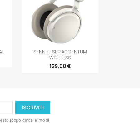
Anteprima

AL
SENNHEISER ACCENTUM
WIRELESS
129,00 €
esto scopo, cerca le info di