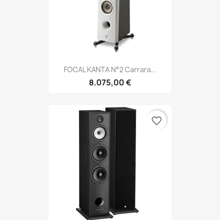
FOCAL KANTA N°2 Carrara...
8.075,00 €
favorite_border