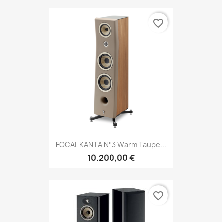
favorite_border
FOCAL KANTA N°3 Warm Taupe...
10.200,00 €
favorite_border