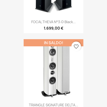
FOCAL THEVA N°3-D Black...
1.699,00 €
IN SALDO!
favorite_border
TRIANGLE SIGNATURE DELTA...