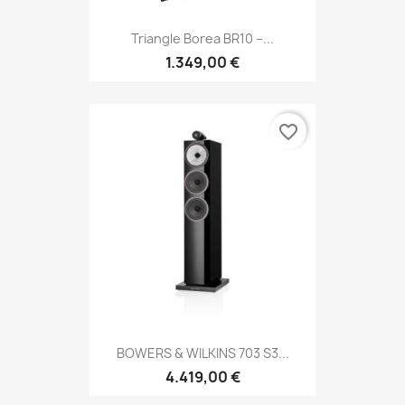
Triangle Borea BR10 –...
1.349,00 €
favorite_border
BOWERS & WILKINS 703 S3...
4.419,00 €