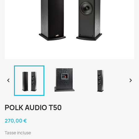


POLK AUDIO T50
270,00 €
Tasse incluse