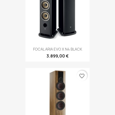
FOCAL ARIA EVO X N4 BLACK
3.899,00 €
favorite_border