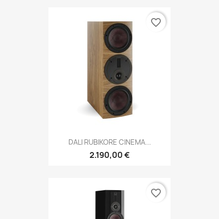
favorite_border
DALI RUBIKORE CINEMA...
2.190,00 €
favorite_border