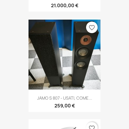
21.000,00 €
favorite_border
JAMO S 807 - USATI, COME...
259,00 €
favorite_border