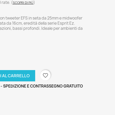
8 rate.
(
)
SCOPRI DI PIÙ
e con tweeter EFS in seta da 25mm e midwoofer
tata da 16cm, eredità della serie Esprit Ez.
zioni, bassi profondi. Ideale per ambienti da
favorite_border
I AL CARRELLO
 - SPEDIZIONE E CONTRASSEGNO GRATUITO