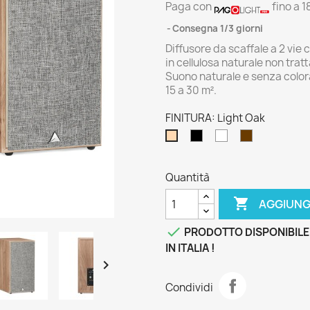
Paga con
fino a 1
Consegna 1/3 giorni
Diffusore da scaffale a 2 vi
in cellulosa naturale non trat
Suono naturale e senza colora
15 a 30 m².
FINITURA: Light Oak
Black
White
Chestnut
Light
Ash
Oak
Quantità

AGGIUNG

PRODOTTO DISPONIBILE
IN ITALIA !

Condividi