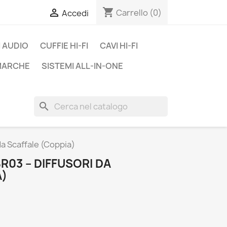
shopping_cart

Carrello
(0)
Accedi
 AUDIO
CUFFIE HI-FI
CAVI HI-FI
 MARCHE
SISTEMI ALL-IN-ONE
search
da Scaffale (Coppia)
R03 – DIFFUSORI DA
A)