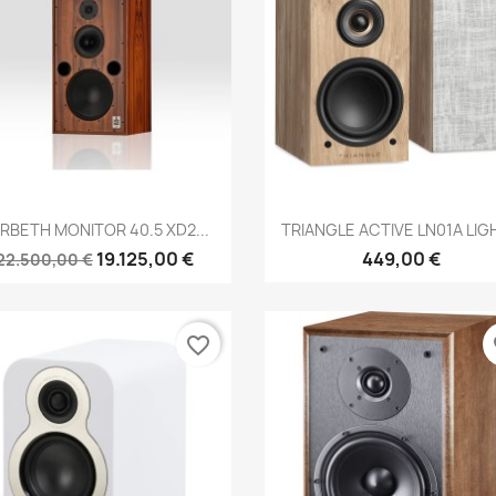
Anteprima
Anteprima


RBETH MONITOR 40.5 XD2...
TRIANGLE ACTIVE LN01A LIGH
19.125,00 €
449,00 €
22.500,00 €
favorite_border
fa