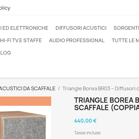
olicy
I ED ELETTRONICHE
DIFFUSORI ACUSTICI
SORGENTI
HI-FI TV E STAFFE
AUDIO PROFESSIONAL
TUTTE LE
BLOG
 ACUSTICI DA SCAFFALE
Triangle Borea BR03 – Diffusori 
TRIANGLE BOREA B
SCAFFALE (COPPI
440,00 €
Tasse incluse