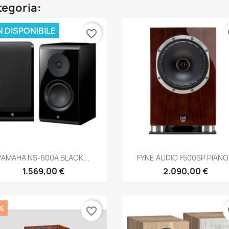
ategoria:
 DISPONIBILE
favorite_border
fa
Anteprima
Anteprima


YAMAHA NS-600A BLACK...
FYNE AUDIO F500SP PIANO.
1.569,00 €
2.090,00 €
%
favorite_border
fa