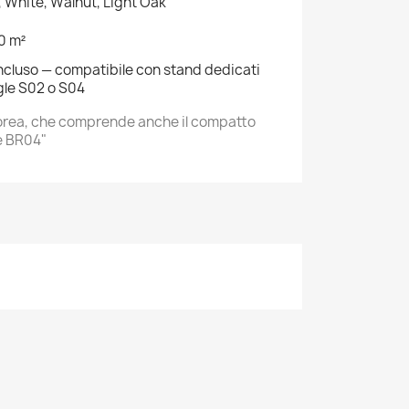
, White, Walnut, Light Oak
30 m²
ncluso — compatibile con stand dedicati
gle S02 o S04
orea, che comprende anche il compatto
e BR04"