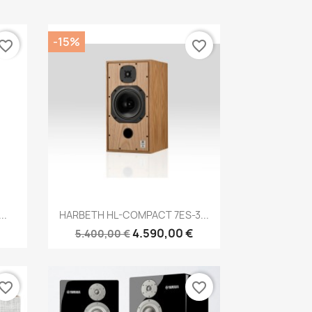
-15%
vorite_border
favorite_border
Anteprima

..
HARBETH HL-COMPACT 7ES-3...
4.590,00 €
5.400,00 €
vorite_border
favorite_border