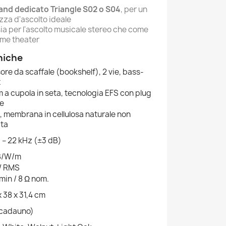
and dedicato Triangle S02 o S04
, per un
zza d'ascolto ideale
sia per l'ascolto musicale stereo che come
ome theater
niche
sore da scaffale (bookshelf), 2 vie, bass-
x
 a cupola in seta, tecnologia EFS con plug
se
, membrana in cellulosa naturale non
ata
 – 22 kHz (±3 dB)
B/W/m
W RMS
 min / 8 Ω nom.
x 38 x 31,4 cm
(cadauno)