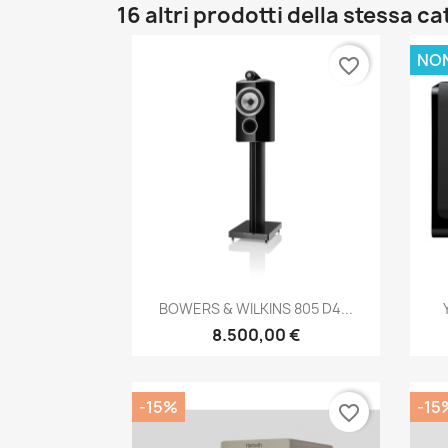
16 altri prodotti della stessa c
NON
favorite_border
Anteprima

BOWERS & WILKINS 805 D4...
8.500,00 €
-15%
-15
favorite_border