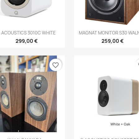
Anteprima
Anteprima


 ACOUSTICS 3010C WHITE
MAGNAT MONITOR S30 WAL
299,00 €
259,00 €
favorite_border
fa
Anteprima
Anteprima