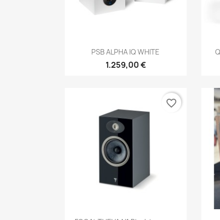
Anteprima

PSB ALPHA IQ WHITE
Q
1.259,00 €
favorite_border
Anteprima