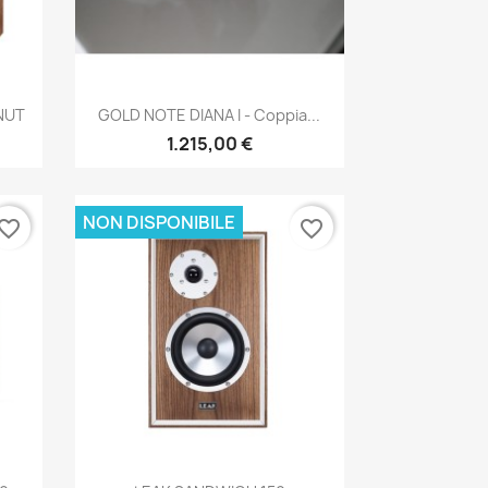
Anteprima

NUT
GOLD NOTE DIANA I - Coppia...
1.215,00 €
NON DISPONIBILE
vorite_border
favorite_border
Anteprima