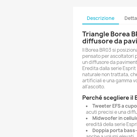
Descrizione
Detta
Triangle Borea BR
diffusore da pa
Il Borea BR03 si posizion
pensato per ascoltatori p
un diffusore da paviment
Eredita dalla serie Esprit
naturale non trattata, ch
artificiali e una gamma v
all'ascolto.
Perché scegliere il
Tweeter EFS a cupo
acuti precisi e una di
Midwoofer in cellu
eredità della serie Espr
Doppia porta bass-
anche a volumi elevati