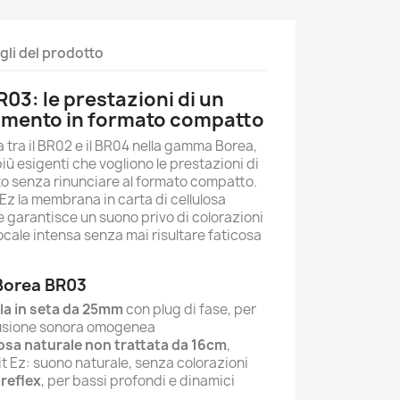
gli del prodotto
03: le prestazioni di un
vimento in formato compatto
a tra il BR02 e il BR04 nella gamma Borea,
iù esigenti che vogliono le prestazioni di
o senza rinunciare al formato compatto.
 Ez la membrana in carta di cellulosa
e garantisce un suono privo di colorazioni
ocale intensa senza mai risultare faticosa
 Borea BR03
la in seta da 25mm
con plug di fase, per
ffusione sonora omogenea
losa naturale non trattata da 16cm
,
it Ez: suono naturale, senza colorazioni
reflex
, per bassi profondi e dinamici