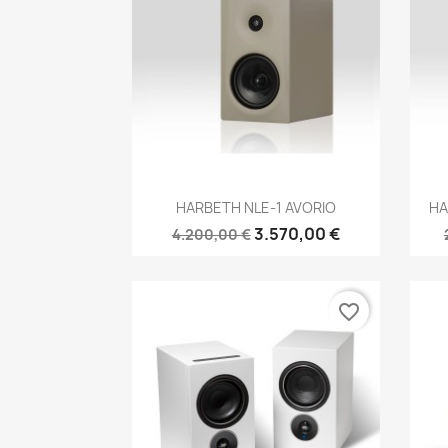
Anteprima

HARBETH NLE-1 AVORIO
HA
3.570,00 €
4.200,00 €
favorite_border