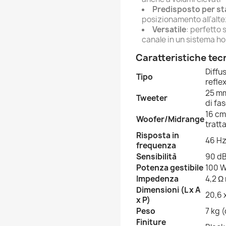
Predisposto per st
posizionamento all'alte
Versatile
: perfetto 
canale in un sistema h
Caratteristiche tec
Diffu
Tipo
refle
25 mm
Tweeter
di fa
16 cm
Woofer/Midrange
tratt
Risposta in
46 Hz
frequenza
Sensibilità
90 d
Potenza gestibile
100 
Impedenza
4,2 Ω
Dimensioni (L x A
20,6 
x P)
Peso
7 kg 
Finiture