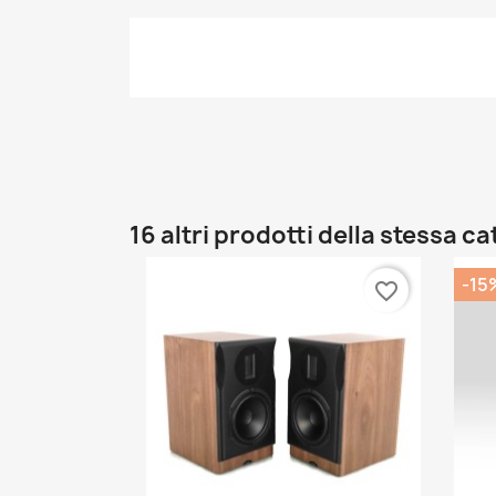
16 altri prodotti della stessa c
-15
favorite_border