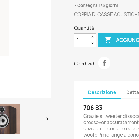
Consegna 1/3 giorni
COPPIA DI CASSE ACUSTICH
Quantità

AGGIUNG
Condividi
Descrizione
Detta
706 S3
Grazie al tweeter disacc

crossover accuratamente 
una comprensione eccezio
woofer/midrange a cono 