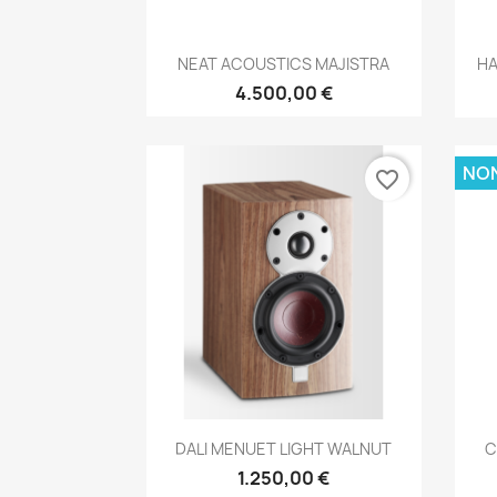
Anteprima

NEAT ACOUSTICS MAJISTRA
HA
4.500,00 €
NON
favorite_border
Anteprima

DALI MENUET LIGHT WALNUT
C
1.250,00 €