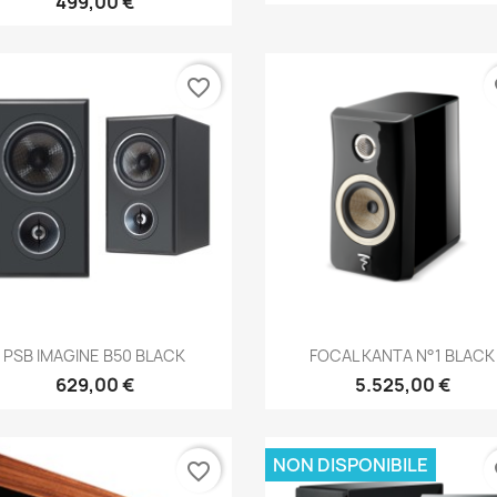
499,00 €
favorite_border
fa
Anteprima
Anteprima


PSB IMAGINE B50 BLACK
FOCAL KANTA N°1 BLACK
629,00 €
5.525,00 €
NON DISPONIBILE
favorite_border
fa