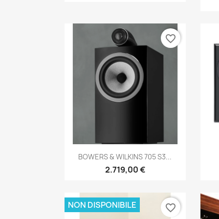
favorite_border
Anteprima

BOWERS & WILKINS 705 S3...
2.719,00 €
NON DISPONIBILE
favorite_border