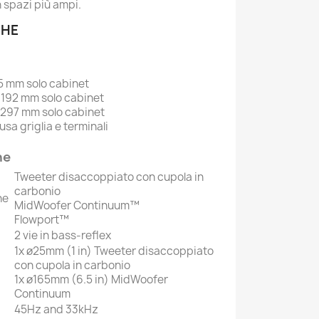
n spazi più ampi.
CHE
5 mm solo cabinet
192 mm solo cabinet
 297 mm solo cabinet
sa griglia e terminali
he
Tweeter disaccoppiato con cupola in
carbonio
he
MidWoofer Continuum™
Flowport™
2 vie in bass-reflex
1x ø25mm (1 in) Tweeter disaccoppiato
con cupola in carbonio
1x ø165mm (6.5 in) MidWoofer
Continuum
45Hz and 33kHz