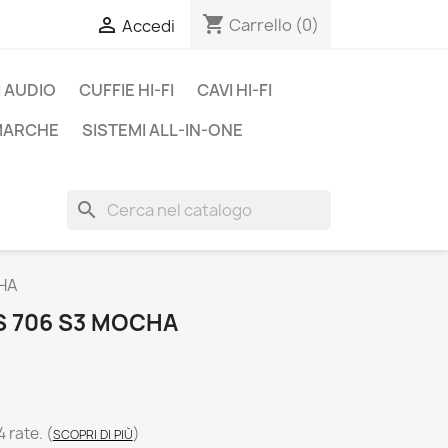
shopping_cart

Carrello
(0)
Accedi
 AUDIO
CUFFIE HI-FI
CAVI HI-FI
 MARCHE
SISTEMI ALL-IN-ONE
search
HA
S 706 S3 MOCHA
4 rate.
(
)
SCOPRI DI PIÙ