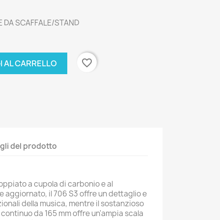
E DA SCAFFALE/STAND
favorite_border
I AL CARRELLO
gli del prodotto
oppiato a cupola di carbonio e al
aggiornato, il 706 S3 offre un dettaglio e
nali della musica, mentre il sostanzioso
continuo da 165 mm offre un'ampia scala