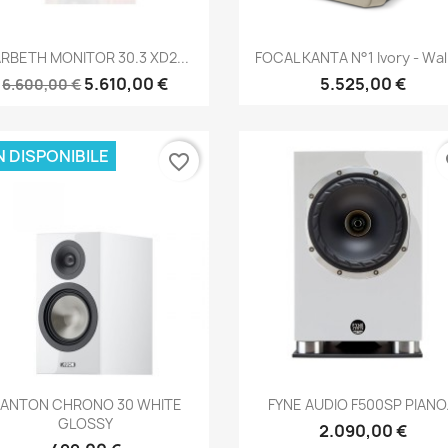
Anteprima
Anteprima


RBETH MONITOR 30.3 XD2...
FOCAL KANTA N°1 Ivory - Wa
5.610,00 €
5.525,00 €
6.600,00 €
 DISPONIBILE
favorite_border
fa
Anteprima
Anteprima


ANTON CHRONO 30 WHITE
FYNE AUDIO F500SP PIANO.
GLOSSY
2.090,00 €