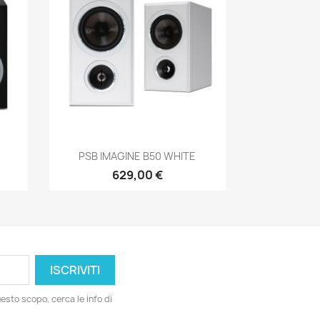
Anteprima

PSB IMAGINE B50 WHITE
629,00 €
esto scopo, cerca le info di