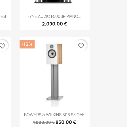
Anteprima

lnut
FYNE AUDIO F500SP PIANO...
2.090,00 €
-15%
vorite_border
favorite_border
Anteprima

..
BOWERS & WILKINS 606 S3 OAK
850,00 €
1.000,00 €