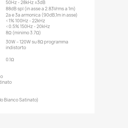
50Hz - 28kHz ±3dB
88dB spl (in asse a 2.83Vrms a 1m)
2a e 3a armonica (90dB,1m in asse)
<1% 100Hz - 22kHz
<0.5% 150Hz - 20kHz
8Ω (minimo 3.7Ω)
30W – 120W su 8Ω programma
indistorto
0.1Ω
do
tinato
lo Bianco Satinato)