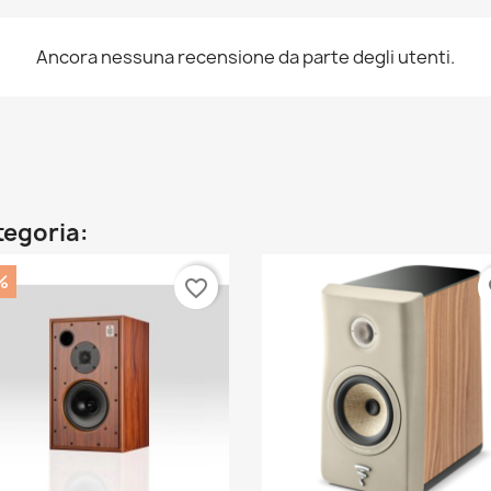
Ancora nessuna recensione da parte degli utenti.
ategoria:
%
favorite_border
fa