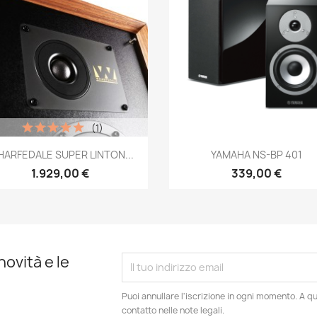
(1)
Anteprima
Anteprima


ARFEDALE SUPER LINTON...
YAMAHA NS-BP 401
1.929,00 €
339,00 €
novità e le
Puoi annullare l'iscrizione in ogni momento. A qu
contatto nelle note legali.