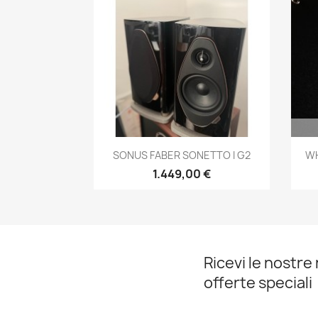
Anteprima

SONUS FABER SONETTO I G2
WH
1.449,00 €
Ricevi le nostre 
offerte speciali